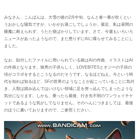
みなさん、こんばんは。大雪の後の2月中旬、なんと春一番が吹くとい
うおかしな陽気ですが、いかがお過ごしでしょうか。最近、私は昼間の
睡魔に耐えられず、うたた寝ばかりしています。
さて、今週もいろいろ
ニュースがあったようなので、また懲りずにAIに喋らせてみることにし
ました。
なお、貼付したファイルに用いられている曲はAIの作曲、イラストはAI
の作画となります。狼男の子供らしく、LOVEBITESとオジーの子供の
頃がコラボをするとこうなるのだそうです。なるほどねえ。今という時
代を知れば知るほど、SFの世界のようなことが起こっていることに気付
き、人類は踏み込んではいけない領域に足を突っ込んでしまったような
気分になります。しかも、乗ったら最後、行き先不明のワンウェイチケ
ットであるような気がしてなりません。そのへんにつきましては、最後
のほうに書いておりますので、ご参照ください。
動
画
プ