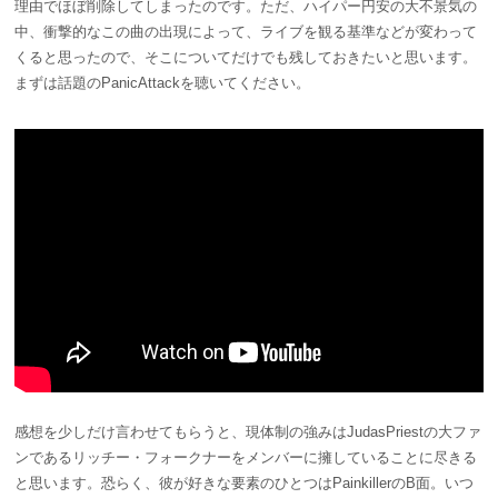
理由でほぼ削除してしまったのです。ただ、ハイパー円安の大不景気の
中、衝撃的なこの曲の出現によって、ライブを観る基準などが変わって
くると思ったので、そこについてだけでも残しておきたいと思います。
まずは話題のPanicAttackを聴いてください。
感想を少しだけ言わせてもらうと、現体制の強みはJudasPriestの大ファ
ンであるリッチー・フォークナーをメンバーに擁していることに尽きる
と思います。恐らく、彼が好きな要素のひとつはPainkillerのB面。いつ