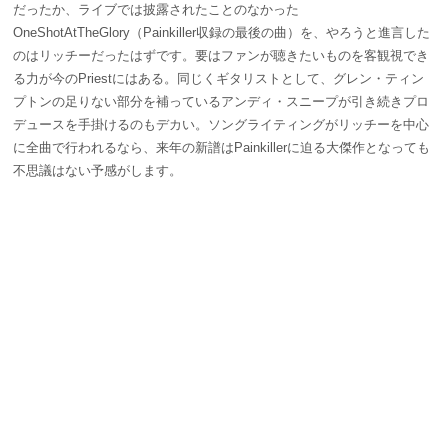
だったか、ライブでは披露されたことのなかった
OneShotAtTheGlory（Painkiller収録の最後の曲）を、やろうと進言した
のはリッチーだったはずです。要はファンが聴きたいものを客観視でき
る力が今のPriestにはある。同じくギタリストとして、グレン・ティン
プトンの足りない部分を補っている
アンディ・スニープが引き続きプロ
デュースを手掛けるのもデカい。
ソングライティングがリッチーを中心
に全曲で行われるなら、来年の新譜はPainkillerに迫る大傑作となっても
不思議はない予感がします。