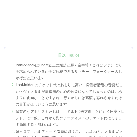
目次
PanicAttackはPriest史上に燦然と輝く金字塔！これはファンに何
を求められているかを客観視できるリッチー・フォークナーのお
かげだと思います
IronMaidenのチケット代はあまりに高い…労働者階級の音楽だっ
たヘヴィメタルが富裕層のための音楽になってしまったのは、あ
まりに皮肉なことですよね…行くからには高額を忘れさせるだけ
の目玉がほしいように思います
超有名なアナリストたちは「１ドル160円方向、とにかく円安トレ
ンド」で一致。これから海外アーティストのチケット代はますま
す高騰すると思われます…
超人ロブ・ハルフォード72歳に思うこと。ねえねえ、メタルゴッ