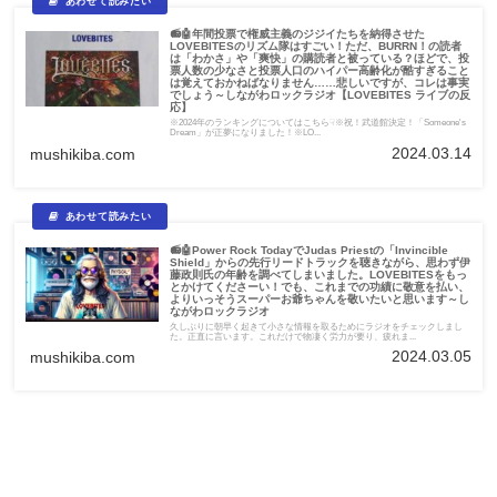
📻🤖年間投票で権威主義のジジイたちを納得させた
LOVEBITESのリズム隊はすごい！ただ、BURRN！の読者
は「わかさ」や「爽快」の購読者と被っている？ほどで、投
票人数の少なさと投票人口のハイパー高齢化が酷すぎること
は覚えておかねばなりません……悲しいですが、コレは事実
でしょう～しながわロックラジオ【LOVEBITES ライブの反
応】
※2024年のランキングについてはこちら☟※祝！武道館決定！「Someone's
Dream」が正夢になりました！※LO...
2024.03.14
mushikiba.com
📻🤖Power Rock TodayでJudas Priestの「Invincible
Shield」からの先行リードトラックを聴きながら、思わず伊
藤政則氏の年齢を調べてしまいました。LOVEBITESをもっ
とかけてくださーい！でも、これまでの功績に敬意を払い、
よりいっそうスーパーお爺ちゃんを敬いたいと思います～し
ながわロックラジオ
久しぶりに朝早く起きて小さな情報を取るためにラジオをチェックしまし
た。正直に言います。これだけで物凄く労力が要り、疲れま...
2024.03.05
mushikiba.com