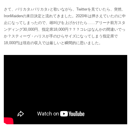
さて、バリカタ♪バリカタ♪と歌いながら、Twitterを見ていたら、突然、
IronMaidenの来日決定と流れてきました。2020年は押さえていたのに中
止になってしまったので、雄叫びを上げかけたら……アリーナ前方スタ
ンディング30,000円、指定席18,000円？？？コレはなんかの間違いでっ
か？スティーヴ・ハリスが手のひらサイズになってしまう指定席で
18,000円は現在の収入では厳しいと瞬間的に思いました。