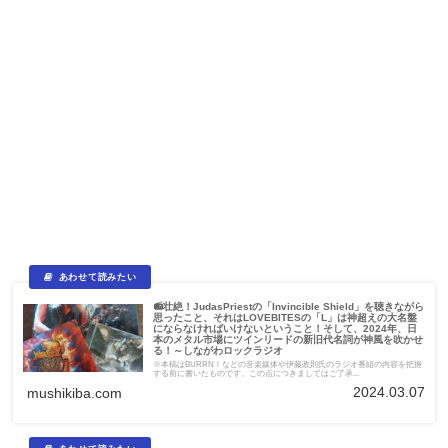
📻壮絶！JudasPriestの「Invincible Shield」を聴きながら
思ったこと、それはLOVEBITESの「L」は神超えの大名盤
にならなければいけないということ！そして、2024年、日
本のメタル市場にツインリードの新旧代名詞が神風を吹かせ
る！～しながわロックラジオ
※本稿はBURRN！などの音楽媒体や伊藤政則氏のラジオ番組の内容を把握
する前に書いたものです。この点につきましてはご了承...
2024.03.07
mushikiba.com