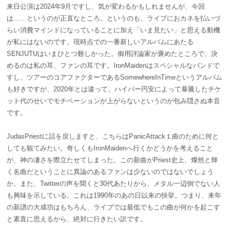
来日公演は2024年9月ですし、気が変わるかもしれませんが、今回
は……というのが正直なところ。というのも、ライブにおカネを払いづ
らい消費マインドになっていることに加え「いま見たい」と思える動機
が私にはないのです。現時点での一番新しいアルバムにあたる
SENJUTUはいまひとつ難しかった。御用評論家が褒めたところで、決
めるのは私の耳、ファンの耳です。IronMaidenはスペシャルなバンドで
すし、ツアーのコアファクターであるSomewhereInTimeというアルバム
も好きですが、2020年とは違って、ハイパー円安によって暴騰したチケ
ット代のせいでモチベーションが上がらないというのが包み隠さぬ本音
です。
JudasPriestに話を戻しますと、こちらはPanicAttack１曲のために何と
しても観てみたい。奇しくもIronMaidenへ行くかどうかを考えること
が、神の凄さを際立たせてしまった。この新曲がPriest史上、燦然と輝
く名曲だということに異論のあるファンは少ないのではないでしょう
か。また、Twitterの声を聞くと30代あたりから、メタル一辺倒でない人
も興味を示している。これは1990年のあの日以来の快挙。つまり、来年
の新譜の大成功はもちろん、ライブでは最低でもこの曲が何かを起こす
と素直に思えるから、絶対に行きたい訳です。