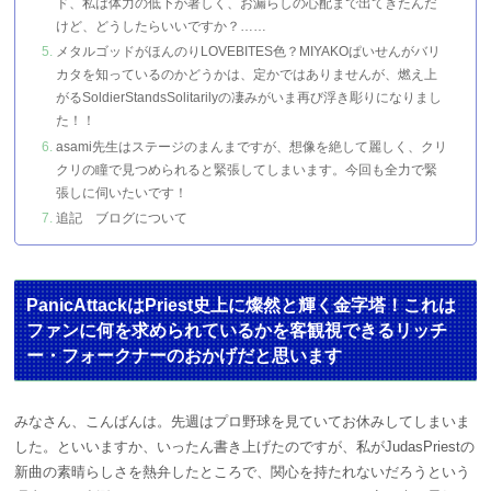
ド、私は体力の低下が著しく、お漏らしの心配まで出てきたんだ
けど、どうしたらいいですか？……
メタルゴッドがほんのりLOVEBITES色？MIYAKOぱいせんがバリ
カタを知っているのかどうかは、定かではありませんが、燃え上
がるSoldierStandsSolitarilyの凄みがいま再び浮き彫りになりまし
た！！
asami先生はステージのまんまですが、想像を絶して麗しく、クリ
クリの瞳で見つめられると緊張してしまいます。今回も全力で緊
張しに伺いたいです！
追記 ブログについて
PanicAttackはPriest史上に燦然と輝く金字塔！これは
ファンに何を求められているかを客観視できるリッチ
ー・フォークナーのおかげだと思います
みなさん、こんばんは。先週はプロ野球を見ていてお休みしてしまいま
した。といいますか、いったん書き上げたのですが、私がJudasPriestの
新曲の素晴らしさを熱弁したところで、関心を持たれないだろうという