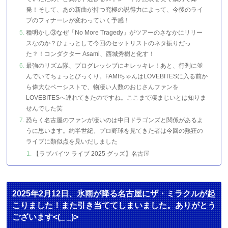
発！そして、あの新曲が持つ究極の説得力によって、今後のライ
ブのフィナーレが変わっていく予感！
種明かし③なぜ「No More Tragedy」がツアーのさなかにリリー
スなのか？ひょっとして今回のセットリストのネタ振りだっ
た？！コンダクター Asami、西城秀樹と化す！
最強のリズム隊、プログレッシブにキレッキレ！あと、行列に並
んでいてちょっとびっくり。FAMIちゃんはLOVEBITESに入る前か
ら偉大なベーシストで、物凄い人数のおじさんファンを
LOVEBITESへ連れてきたのですね。ここまで凄まじいとは知りま
せんでした笑
恐らく名古屋のファンが凄いのは中日ドラゴンズと関係があるよ
うに思います。約半世紀、プロ野球を見てきた者は今回の熱狂の
ライブに類似点を見いだしました
【ラブバイツ ライブ 2025 グッズ】名古屋
2025年2月12日、氷雨が降る名古屋にザ・ミラクルが起
こりました！また引き当ててしまいました。ありがとう
ございます<(_ _)>