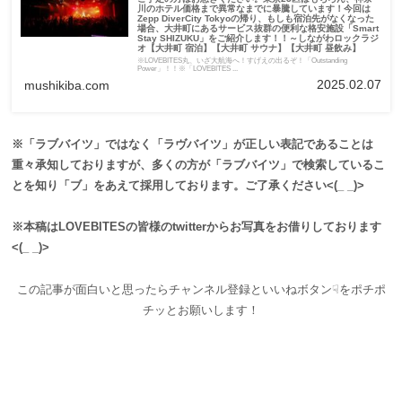
川のホテル価格まで異常なまでに暴騰しています！今回は
Zepp DiverCity Tokyoの帰り、もしも宿泊先がなくなった
場合、大井町にあるサービス抜群の便利な格安施設「Smart
Stay SHIZUKU」をご紹介します！！～しながわロックラジ
オ【大井町 宿泊】【大井町 サウナ】【大井町 昼飲み】
※LOVEBITES丸、いざ大航海へ！すげえの出るぞ！「Outstanding
Power」！！※「LOVEBITES ...
2025.02.07
mushikiba.com
※「ラブバイツ」ではなく「ラヴバイツ」が正しい表記であることは
重々承知しておりますが、多くの方が「ラブバイツ」で検索しているこ
とを知り「ブ」をあえて採用しております。ご了承ください<(_ _)>
※本稿はLOVEBITESの皆様のtwitterからお写真をお借りしております
<(_ _)>
この記事が面白いと思ったらチャンネル登録といいねボタン☟をポチポ
チッとお願いします！