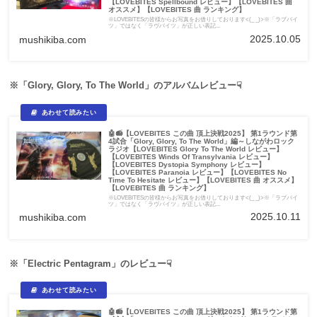
【LOVEBITES Spellbound レビュー】【LOVEBITES 曲
オススメ】【LOVEBITES 曲 ランキング】
※LOVEBITESの皆様からお写真をお借りしております<(_ _)>※「ラブバイ
ツ」ではなく「ラヴバイツ」が正しい表記...
2025.10.05
mushikiba.com
※「Glory, Glory, To The World」のアルバムレビュー☟
🤖📻【LOVEBITES この曲 頂上決戦2025】 第1ラウンド第
4試合「Glory, Glory, To The World」編～しながわロック
ラジオ【LOVEBITES Glory To The World レビュー】
【LOVEBITES Winds Of Transylvania レビュー】
【LOVEBITES Dystopia Symphony レビュー】
【LOVEBITES Paranoia レビュー】【LOVEBITES No
Time To Hesitate レビュー】【LOVEBITES 曲 オススメ】
【LOVEBITES 曲 ランキング】
※LOVEBITESの皆様からお写真をお借りしております<(_ _)>※「ラブバイ
ツ」ではなく「ラヴバイツ」が正しい表記...
2025.10.11
mushikiba.com
※「Electric Pentagram」のレビュー☟
🤖📻【LOVEBITES この曲 頂上決戦2025】 第1ラウンド第