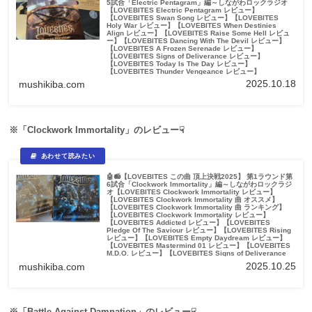
5試合「Electric Pentagram」編～しながわロックラジオ
【LOVEBITES Electric Pentagram レビュー】
【LOVEBITES Swan Song レビュー】【LOVEBITES
Holy War レビュー】【LOVEBITES When Destinies
Align レビュー】【LOVEBITES Raise Some Hell レビュ
ー】【LOVEBITES Dancing With The Devil レビュー】
【LOVEBITES A Frozen Serenade レビュー】
【LOVEBITES Signs of Deliverance レビュー】
【LOVEBITES Today Is The Day レビュー】
【LOVEBITES Thunder Vengeance レビュー】
【LOVEBITES The Unbroken レビュー】【LOVEBITES
2025.10.18
mushikiba.com
Golden Destination レビュー】
※LOVEBITESの皆様からお写真をお借りしております<(_ _)>※「ラブバイ
ツ」ではなく「ラヴバイツ」が正しい表記...
※「Clockwork Immortality」のレビュー☟
🤖📻【LOVEBITES この曲 頂上決戦2025】 第1ラウンド第
6試合「Clockwork Immortality」編～しながわロックラジ
オ【LOVEBITES Clockwork Immortality レビュー】
【LOVEBITES Clockwork Immortality 曲 オススメ】
【LOVEBITES Clockwork Immortality 曲 ランキング】
【LOVEBITES Clockwork Immortality レビュー】
【LOVEBITES Addicted レビュー】【LOVEBITES
Pledge Of The Saviour レビュー】【LOVEBITES Rising
レビュー】【LOVEBITES Empty Daydream レビュー】
【LOVEBITES Mastermind 01 レビュー】【LOVEBITES
M.D.O. レビュー】【LOVEBITES Signs of Deliverance
Journey To The Otherside レビュー】【LOVEBITES The
2025.10.25
mushikiba.com
Final Collision レビュー】【LOVEBITES We The United
レビュー】【LOVEBITES Epilogue レビュー】
【LOVEBITES Epilogue】【LOVEBITES Epilogue 歌詞】
※LOVEBITESの皆様からお写真をお借りしております<(_ _)>※「ラブバイ
ツ」ではなく「ラヴバイツ」が正しい表記...
※「Battle Against Damnation」のレビュー☟