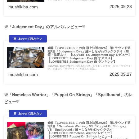
2025.09.23
mushikiba.com
※「Judgement Day」のアルバムレビュー☟
📻🤖【LOVEBITES この曲 頂上決戦2025】 第1ラウンド第
2試合「Judgement Day」編～しながわロックラジオ（加
筆・修正あり）【LOVEBITES Judgement Day レビュー】
【LOVEBITES Judgement Day 曲 オススメ】
【LOVEBITES Judgement Day 曲 ランキング】
※LOVEBITESの皆様からお写真をお借りしております<(_ _)>※「ラブバイ
ツ」ではなく「ラヴバイツ」が正しい表記...
2025.09.27
mushikiba.com
※「Nameless Warrior」「Puppet On Strings」「Spellbound」のレ
ビュー☟
📻🤖【LOVEBITES この曲 頂上決戦2025】 第1ラウンド第
3試合「Nameless Warrior」VS「Puppet On Strings」
VS「Spellbound」編～しながわロックラジオ
【LOVEBITES Nameless Warrior レビュー】
【LOVEBITES Puppet On Strings レビュー】