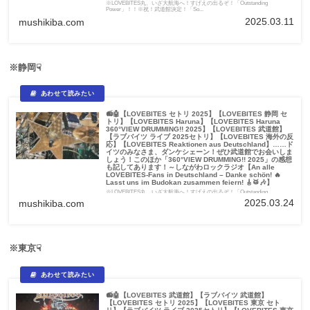
※LOVEBITES丸、いざ大航海へ！すげえの出るぞ！「Outstanding
Power」！！※祝！武道館決定！「So...
2025.03.11
mushikiba.com
※静岡☟
📻🤖【LOVEBITES セトリ 2025】【LOVEBITES 静岡 セ
トリ】【LOVEBITES Haruna】【LOVEBITES Haruna
360°VIEW DRUMMING!! 2025】【LOVEBITES 武道館】
【ラブバイツ ライブ 2025セトリ】【LOVEBITES 海外の反
応】【LOVEBITES Reaktionen aus Deutschland】……ド
イツのみなさま、ダンケシェーン！ぜひ武道館でお会いしま
しょう！このほか「360°VIEW DRUMMING!! 2025」の感想
も記してあります！～しながわロックラジオ【An alle
LOVEBITES-Fans in Deutschland – Danke schön! 🔥
Lasst uns im Budokan zusammen feiern! 🎸🥁🎶】
※LOVEBITES丸、いざ大航海へ！すげえの出るぞ！「Outstanding
Power」！！※祝！武道館決定！「So...
2025.03.24
mushikiba.com
※東京☟
📻🤖【LOVEBITES 武道館】【ラブバイツ 武道館】
【LOVEBITES セトリ 2025】【LOVEBITES 東京 セト