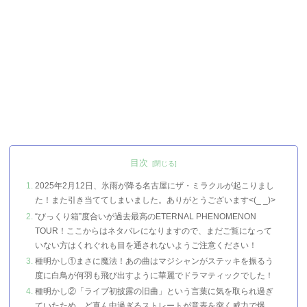
目次
2025年2月12日、氷雨が降る名古屋にザ・ミラクルが起こりまし
た！また引き当ててしまいました。ありがとうございます<(_ _)>
“びっくり箱”度合いが過去最高のETERNAL PHENOMENON
TOUR！ここからはネタバレになりますので、まだご覧になって
いない方はくれぐれも目を通されないようご注意ください！
種明かし①まさに魔法！あの曲はマジシャンがステッキを振るう
度に白鳥が何羽も飛び出すように華麗でドラマティックでした！
種明かし②「ライブ初披露の旧曲」という言葉に気を取られ過ぎ
ていたため、ど真ん中過ぎるストレートが意表を突く威力で爆