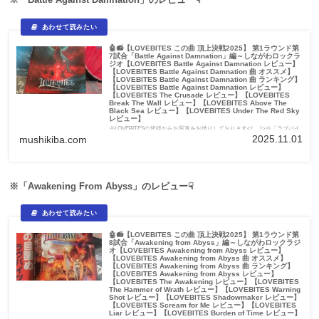
🤖📻【LOVEBITES この曲 頂上決戦2025】 第1ラウンド第
7試合「Battle Against Damnation」編～しながわロックラ
ジオ【LOVEBITES Battle Against Damnation レビュー】
【LOVEBITES Battle Against Damnation 曲 オススメ】
【LOVEBITES Battle Against Damnation 曲 ランキング】
【LOVEBITES Battle Against Damnation レビュー】
【LOVEBITES The Crusade レビュー】【LOVEBITES
Break The Wall レビュー】【LOVEBITES Above The
Black Sea レビュー】【LOVEBITES Under The Red Sky
レビュー】
※LOVEBITESの皆様からお写真をお借りしております<(_ _)>※「ラブバイ
ツ」ではなく「ラヴバイツ」が正しい表記...
2025.11.01
mushikiba.com
※「Awakening From Abyss」のレビュー☟
🤖📻【LOVEBITES この曲 頂上決戦2025】 第1ラウンド第
8試合「Awakening from Abyss」編～しながわロックラジ
オ【LOVEBITES Awakening from Abyss レビュー】
【LOVEBITES Awakening from Abyss 曲 オススメ】
【LOVEBITES Awakening from Abyss 曲 ランキング】
【LOVEBITES Awakening from Abyss レビュー】
【LOVEBITES The Awakening レビュー】【LOVEBITES
The Hammer of Wrath レビュー】【LOVEBITES Warning
Shot レビュー】【LOVEBITES Shadowmaker レビュー】
【LOVEBITES Scream for Me レビュー】【LOVEBITES
Liar レビュー】【LOVEBITES Burden of Time レビュー】