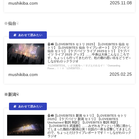
【LOVEBITES The Apocalypse レビュー】【LOVEBITES
2025.11.08
mushikiba.com
Inspire レビュー】【LOVEBITES Don't Bite the Dust レビ
ュー】【LOVEBITES Edge of the World レビュー】
【LOVEBITES Bravehearted レビュー】
※LOVEBITESの皆様からお写真をお借りしております<(_ _)>※「ラブバイ
ツ」ではなく「ラヴバイツ」が正しい表記...
※
仙台
☟
🤖📻【LOVEBITES セトリ 2025】【LOVEBITES 仙台 セ
トリ】【LOVEBITES 仙台 ライブレポート】【ラブバイツ
仙台 セトリ】【ラブバイツ ライブ 2025セトリ】【ラブバ
イツ ライブ 2025 グッズ】……中身は大体こんなところで
す。ちょっくら行ってきたので、杜の都の思い出をどうぞ～
しながわロックラジオ
※LOVEBITES丸、いざ大航海へ！すげえの出るぞ！「Outstanding
Power」！！※「LOVEBITES ...
2025.02.25
mushikiba.com
※新潟☟
🤖📻【LOVEBITES 新潟 セトリ】【LOVEBITES セトリ
2025】【ラブバイツ 新潟 セトリ】【LOVEBITES
Unchained 歌詞 和訳】【LOVEBITES 歌詞 和訳】
【LOVEBITES 武道館】……みぞれをアッという間に溶かし
てしまった熱狂の新潟公演！伝説の一夜を目撃してきました
ので、ちょっとだけライブレポートです！～しながわロック
ラジオ