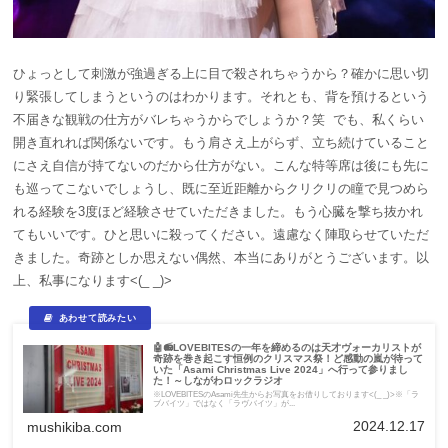
ひょっとして刺激が強過ぎる上に目で殺されちゃうから？確かに思い切
り緊張してしまうというのはわかります。それとも、背を預けるという
不届きな観戦の仕方がバレちゃうからでしょうか？笑 でも、私くらい
開き直れれば関係ないです。もう肩さえ上がらず、立ち続けていること
にさえ自信が持てないのだから仕方がない。こんな特等席は後にも先に
も巡ってこないでしょうし、既に至近距離からクリクリの瞳で見つめら
れる経験を3度ほど経験させていただきました。もう心臓を撃ち抜かれ
てもいいです。ひと思いに殺ってください。遠慮なく陣取らせていただ
きました。奇跡としか思えない偶然、本当にありがとうございます。以
上、私事になります<(_ _)>
🤖📻LOVEBITESの一年を締めるのは天才ヴォーカリストが
奇跡を巻き起こす恒例のクリスマス祭！ど感動の嵐が待って
いた「Asami Christmas Live 2024」へ行って参りまし
た！～しながわロックラジオ
※LOVEBITESのAsami先生からお写真をお借りしております<(_ _)>※「ラ
ブバイツ」ではなく「ラヴバイツ」が...
2024.12.17
mushikiba.com