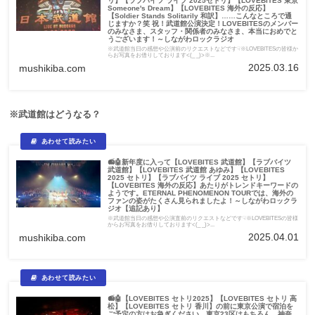
リ】【ラブバイツ ライブ 2025セトリ】【LOVEBITES 東京
Someone's Dream】【LOVEBITES 海外の反応】
【Soldier Stands Solitarily 和訳】……こんなところで通
じますか？笑 祝！武道館公演決定！LOVEBITESのメンバー
のみなさま、スタッフ・関係者のみなさま、本当におめでと
うございます！～しながわロックラジオ
※武道館当日の感想や公演前のリクエストなどです☟※LOVEBITESの皆様か
らお写真をお借りしております<(_ _)>※...
2025.03.16
mushikiba.com
※武道館はどうなる？
📻🤖新年度に入って【LOVEBITES 武道館】【ラブバイツ
武道館】【LOVEBITES 武道館 あゆみ】【LOVEBITES
2025 セトリ】【ラブバイツ ライブ 2025 セトリ】
【LOVEBITES 海外の反応】あたりがトレンドキーワードの
ようです。ETERNAL PHENOMENON TOURでは、海外の
ファンの姿がたくさん見られましたよ！～しながわロックラ
ジオ【追記あり】
※武道館当日の感想や公演直前のリクエストなどです☟※LOVEBITESの皆様
からお写真をお借りしております<(_ _)>...
2025.04.01
mushikiba.com
📻🤖【LOVEBITES セトリ2025】【LOVEBITES セトリ 高
松】【LOVEBITES セトリ 香川】の前に東京公演で宿泊を
ご予定の方はお急ぎください。東京23区はもちろん、神奈