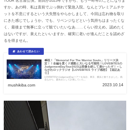
TOUR 名古屋公演。前回が2023年ですから、もう一昨年のことになりま
すか。あの時、私は直前でぶっ倒れて緊急入院。なんとプレミアムチケ
ットを不意にするという大失態をやらかしまして、今回は忘れ物を取り
にきた感じでしょうか。でも、リベンジなどという気持ちはまったくな
く、最後まで無事に立って観ていたいなあ……くらい控えめ。認めたく
はないですが、衰えたといいますか、確実に老いが進んだことを認めざ
るを得ません。
📻祝！「Memorial For The Warrior Souls」リリース決
定！！全編を貫くド感動と大いなる可能性！LOVEBITESの
JudgementDayTour2023は想像を絶して凄かったぞ！～し
ながわロックラジオ【LOVEBITES ライブ感想】【追記あ
り】
LOVEBITESのJudgementDayツアーを仙台、東京、横浜と観てきました。残
念ながら、夏休みとして計画していた...
2023.10.14
mushikiba.com