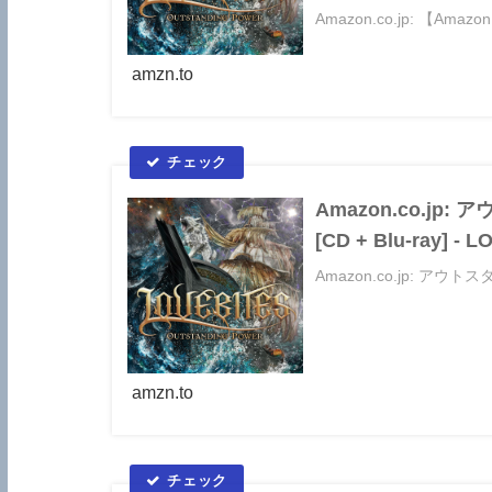
Amazon.co.jp: 【A
LOVEBITES （Am...
amzn.to
Amazon.co.jp:
[CD + Blu-ray] 
Amazon.co.jp: アウ
amzn.to