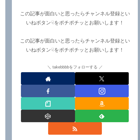
み】【LOVEBITES 2025 セト
リ】【ラブバイツ ライブ
2025 セトリ】【LOVEBITES
この記事が面白いと思ったらチャンネル登録とい
海外の反応】あたりがトレン
いねボタン☟をポチポチッとお願いします！
ドキーワードのようです。
ETERNAL PHENOMENON
TOURでは、海外のファンの
この記事が面白いと思ったらチャンネル登録とい
姿がたくさん見られました
いねボタン☟をポチポチッとお願いします！
よ！～しながわロックラジオ
【追記あり】
takebbbbをフォローする