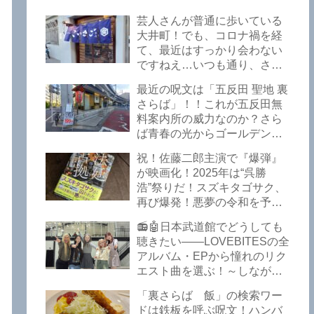
Bureau – Tokyo Branch
芸人さんが普通に歩いている
大井町！でも、コロナ禍を経
て、最近はすっかり会わない
ですねえ…いつも通り、さぼ
って激シブ「こいさご」で昼
最近の呪文は「五反田 聖地 裏
から飲んできました。私以外
さらば」！！これが五反田無
にもLOVEBITESファンが数名
料案内所の威力なのか？さら
いるようですよ笑
ば青春の光からゴールデンウ
イークの極上グルメ情報が届
祝！佐藤二郎主演で『爆弾』
いた！激安の肉の刺し盛りが
が映画化！2025年は“呉勝
美味い！酒もぶっちぎりで安
浩”祭りだ！スズキタゴサク、
い！本格焼鳥 五反田「富士
再び爆発！悪夢の令和を予言
屋」がオープンから３カ月で
したような『法廷占拠 爆弾
ごった返しているぞ！【さら
📻🤖日本武道館でどうしても
２』が不気味な存在感で他を
ば青春の光 五反田 グルメ】
聴きたい――LOVEBITESの全
圧倒した！異形の家族小説
アルバム・EPから憧れのリク
『Q』も文句なしだぞ！～
エスト曲を選ぶ！～しながわ
2025年版「このミステリーが
ロックラジオ【LOVEBITES
すごい！」
「裏さらば 飯」の検索ワー
武道館】【ラブバイツ 武道
ドは鉄板を呼ぶ呪文！ハンバ