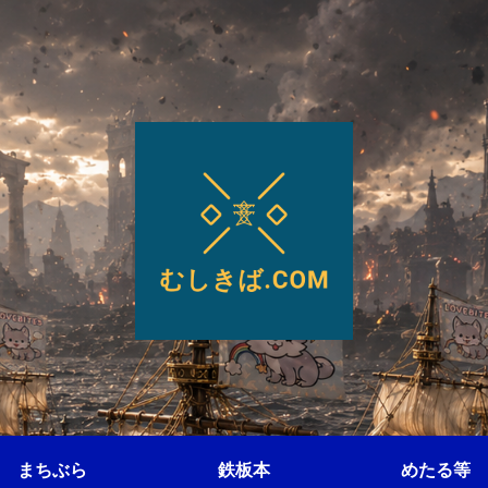
まちぶら
鉄板本
めたる等