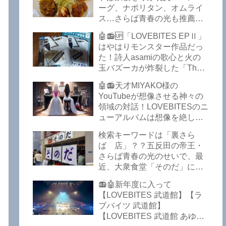
館】【LOVEBITES 武道館 セ
ーグ、ナポリタン、オムライ
トリ】【LOVEBITES リクエ
ス…さらば青春の光も推薦！
スト曲】【LOVEBITES
五反田の「雪月花」で５食限
Inspire】【LOVEBITES Under
🤖📻🆙「LOVEBITES EPⅡ」
定のお子様ランチを食ってき
The Red Sky】【LOVEBITES
はやはりモンスター作品だっ
たよ！【さらば青春の光 五反
Epilogue】【LOVEBITES
た！詩人asamiの歌心と火の
田 グルメ】
Today Is The Day】
玉バズーカが炸裂した「The
【LOVEBITES Dystopia
Bell In The Jail」は涙腺決壊も
Symphony】【LOVEBITES
🤖📻天才MIYAKO様の
のだぞ！～しながわロックラ
My Orion】【LOVEBITES
YouTubeが想像させる神々の
ジオ【追記あり】
Lost In The Garden】
領域の対話！LOVEBITESのニ
【LOVEBITES The Bell In
ューアルバムは想像を絶して
The Jail】【LOVEBITES Out
凄くなる！！このほか、火の
検索キーワードは「裏さら
Of Control】【LOVEBITES
玉てやんでい、D-A-Dの新
ば 店」？？五反田の帝王・
The Eve Of Change】
曲、ブルース・ディッキンソ
さらば青春の光のせいで、最
ン情報などです～しながわロ
近、大衆食堂「そのだ」に入
ックラジオ【追記複数あり】
れなくなっているので困った
📻🤖新年度に入って
よ…【さらば青春の光 五反田
【LOVEBITES 武道館】【ラ
グルメ】
ブバイツ 武道館】
【LOVEBITES 武道館 あゆ