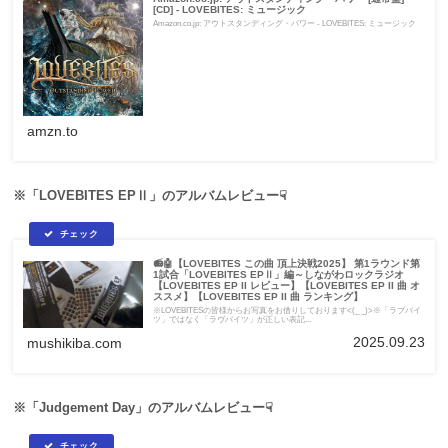
[CD] - LOVEBITES: ミュージック
Amazon.co.jp: アウトスタンディング・パワー - LOVEBITES: ミュージック
amzn.to
※「LOVEBITES EPⅡ」のアルバムレビュー☟
📻🤖【LOVEBITES この曲 頂上決戦2025】 第1ラウンド第
1試合「LOVEBITES EPⅡ」編～しながわロックラジオ
【LOVEBITES EP II レビュー】【LOVEBITES EP II 曲 オ
ススメ】【LOVEBITES EP II 曲 ランキング】
※LOVEBITESの皆様からお写真をお借りしております<(_ _)>※「ラブバイ
ツ」ではなく「ラヴバイツ」が正しい表記...
2025.09.23
mushikiba.com
※「Judgement Day」のアルバムレビュー☟