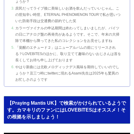
ょうか？
庶民だってライブ後に美味しいお酒を飲んだっていいじゃん。こ
の世知辛い時世、ETERNAL PHENOMENON TOURで私が思いつ
いた防衛手段は交通費の節約でした笑
カラーヴァイナルの申込期間は終わってしまいましたが、バイツ
の日にアナログ盤の再発売があるようです。そこで、年末の大掃
除で本棚から降ってきた私のコレクションをお見せしますね
「覚醒のエチュード２」はニューアルバムの前にリリースされ
る？LOVEBITESのほかに、取り立てて趣味のないおじさんは首を
長くしてお待ち申し上げております
やはり新曲には北欧メロディックデス風味を期待していいのでし
ょうか？丑三つ時にtwitterに現れるAsami先生は2025年も驚異の
お忙しさのようです
【Praying Mantis UK】で検索がかけられているようで
す。カマキリのファンにはLOVEBITESはオススメ！そ
の根拠を示しましょう！