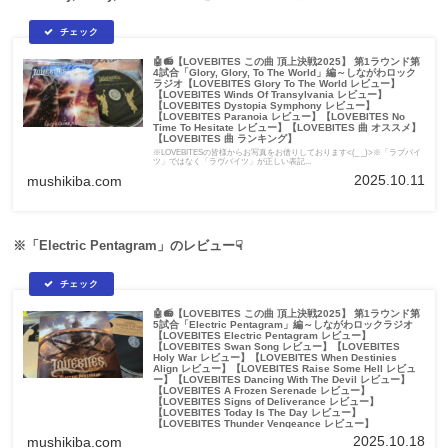
🤖📻【LOVEBITES この曲 頂上決戦2025】 第1ラウンド第
4試合「Glory, Glory, To The World」編～しながわロック
ラジオ【LOVEBITES Glory To The World レビュー】
【LOVEBITES Winds Of Transylvania レビュー】
【LOVEBITES Dystopia Symphony レビュー】
【LOVEBITES Paranoia レビュー】【LOVEBITES No
Time To Hesitate レビュー】【LOVEBITES 曲 オススメ】
【LOVEBITES 曲 ランキング】
※LOVEBITESの皆様からお写真をお借りしております<(_ _)>※「ラブバイ
ツ」ではなく「ラヴバイツ」が正しい表記...
2025.10.11
mushikiba.com
※「Electric Pentagram」のレビュー☟
🤖📻【LOVEBITES この曲 頂上決戦2025】 第1ラウンド第
5試合「Electric Pentagram」編～しながわロックラジオ
【LOVEBITES Electric Pentagram レビュー】
【LOVEBITES Swan Song レビュー】【LOVEBITES
Holy War レビュー】【LOVEBITES When Destinies
Align レビュー】【LOVEBITES Raise Some Hell レビュ
ー】【LOVEBITES Dancing With The Devil レビュー】
【LOVEBITES A Frozen Serenade レビュー】
【LOVEBITES Signs of Deliverance レビュー】
【LOVEBITES Today Is The Day レビュー】
【LOVEBITES Thunder Vengeance レビュー】
【LOVEBITES The Unbroken レビュー】【LOVEBITES
2025.10.18
mushikiba.com
Golden Destination レビュー】