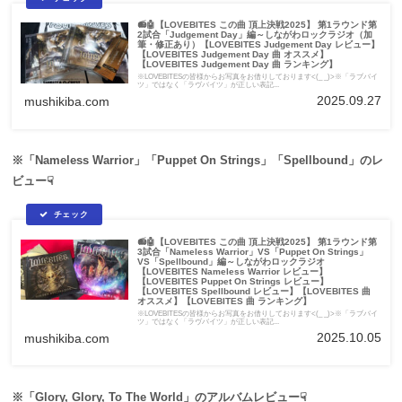
📻🤖【LOVEBITES この曲 頂上決戦2025】 第1ラウンド第
2試合「Judgement Day」編～しながわロックラジオ（加
筆・修正あり）【LOVEBITES Judgement Day レビュー】
【LOVEBITES Judgement Day 曲 オススメ】
【LOVEBITES Judgement Day 曲 ランキング】
※LOVEBITESの皆様からお写真をお借りしております<(_ _)>※「ラブバイ
ツ」ではなく「ラヴバイツ」が正しい表記...
2025.09.27
mushikiba.com
※「Nameless Warrior」「Puppet On Strings」「Spellbound」のレ
ビュー☟
📻🤖【LOVEBITES この曲 頂上決戦2025】 第1ラウンド第
3試合「Nameless Warrior」VS「Puppet On Strings」
VS「Spellbound」編～しながわロックラジオ
【LOVEBITES Nameless Warrior レビュー】
【LOVEBITES Puppet On Strings レビュー】
【LOVEBITES Spellbound レビュー】【LOVEBITES 曲
オススメ】【LOVEBITES 曲 ランキング】
※LOVEBITESの皆様からお写真をお借りしております<(_ _)>※「ラブバイ
ツ」ではなく「ラヴバイツ」が正しい表記...
2025.10.05
mushikiba.com
※「Glory, Glory, To The World」のアルバムレビュー☟