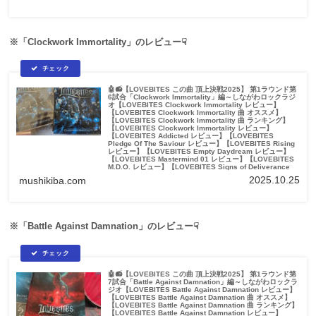
※LOVEBITESの皆様からお写真をお借りしております<(_ _)>※「ラブバイ
ツ」ではなく「ラヴバイツ」が正しい表記...
※「Clockwork Immortality」のレビュー☟
🤖📻【LOVEBITES この曲 頂上決戦2025】 第1ラウンド第
6試合「Clockwork Immortality」編～しながわロックラジ
オ【LOVEBITES Clockwork Immortality レビュー】
【LOVEBITES Clockwork Immortality 曲 オススメ】
【LOVEBITES Clockwork Immortality 曲 ランキング】
【LOVEBITES Clockwork Immortality レビュー】
【LOVEBITES Addicted レビュー】【LOVEBITES
Pledge Of The Saviour レビュー】【LOVEBITES Rising
レビュー】【LOVEBITES Empty Daydream レビュー】
【LOVEBITES Mastermind 01 レビュー】【LOVEBITES
M.D.O. レビュー】【LOVEBITES Signs of Deliverance
Journey To The Otherside レビュー】【LOVEBITES The
2025.10.25
mushikiba.com
Final Collision レビュー】【LOVEBITES We The United
レビュー】【LOVEBITES Epilogue レビュー】
【LOVEBITES Epilogue】【LOVEBITES Epilogue 歌詞】
※LOVEBITESの皆様からお写真をお借りしております<(_ _)>※「ラブバイ
ツ」ではなく「ラヴバイツ」が正しい表記...
※「Battle Against Damnation」のレビュー☟
🤖📻【LOVEBITES この曲 頂上決戦2025】 第1ラウンド第
7試合「Battle Against Damnation」編～しながわロックラ
ジオ【LOVEBITES Battle Against Damnation レビュー】
【LOVEBITES Battle Against Damnation 曲 オススメ】
【LOVEBITES Battle Against Damnation 曲 ランキング】
【LOVEBITES Battle Against Damnation レビュー】