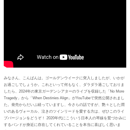
みなさん、こんばんは。ゴールデンウイークに突入しましたが、いかが
お過ごしでしょうか。これといって何もなく、ダラダラ過ごしておりま
したら、2024年の東京ガーデンシアターのライブを収録した「No More
Tragedy」から「
When Destinies Align」がYouTubeで突然公開されまし
た。発売からだいぶ経っていますし、今さらの話ですが、艶々とした潤
いのあるヴォーカル、泣きのツインリードを愛する方は、ぜひこのライ
ブバージョンをどうぞ！ 2020年代にこういう日本人の琴線を鷲づかみに
するバンドが身近に存在してくれていることを本当に喜ばしく思いま