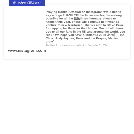
Praying Mantis (Official) on Instagram: "We’d like to
say a huge THANK YOU to those involved in making it
possible for all the 5️⃣0️⃣th anniversary shows to
happen this year. These will continue next year as
venture to new territories. Thanks also to Steve Price
for depping for Hans for the UK tour. Most of all, thank
you to all our fans in the UK and around the world, you
rock!! We hope you have a fantastic 2025 🎉🎶✌️ - Tino,
Chris, Andy,Jaycee, Hans and the Praying Mantis
crew"
144 likes, 2 comments - mantisofficial on December 31, 2024:...
www.instagram.com