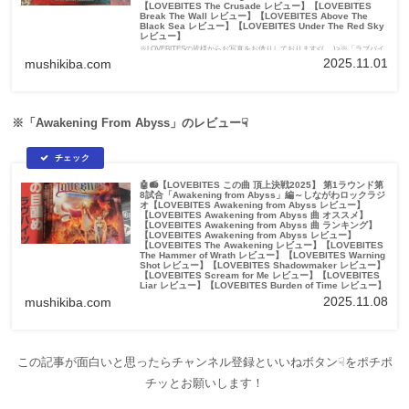
【LOVEBITES The Crusade レビュー】【LOVEBITES
Break The Wall レビュー】【LOVEBITES Above The
Black Sea レビュー】【LOVEBITES Under The Red Sky
レビュー】
※LOVEBITESの皆様からお写真をお借りしております<(_ _)>※「ラブバイ
ツ」ではなく「ラヴバイツ」が正しい表記...
2025.11.01
mushikiba.com
※「Awakening From Abyss」のレビュー☟
🤖📻【LOVEBITES この曲 頂上決戦2025】 第1ラウンド第
8試合「Awakening from Abyss」編～しながわロックラジ
オ【LOVEBITES Awakening from Abyss レビュー】
【LOVEBITES Awakening from Abyss 曲 オススメ】
【LOVEBITES Awakening from Abyss 曲 ランキング】
【LOVEBITES Awakening from Abyss レビュー】
【LOVEBITES The Awakening レビュー】【LOVEBITES
The Hammer of Wrath レビュー】【LOVEBITES Warning
Shot レビュー】【LOVEBITES Shadowmaker レビュー】
【LOVEBITES Scream for Me レビュー】【LOVEBITES
Liar レビュー】【LOVEBITES Burden of Time レビュー】
【LOVEBITES The Apocalypse レビュー】【LOVEBITES
2025.11.08
mushikiba.com
Inspire レビュー】【LOVEBITES Don't Bite the Dust レビ
ュー】【LOVEBITES Edge of the World レビュー】
【LOVEBITES Bravehearted レビュー】
※LOVEBITESの皆様からお写真をお借りしております<(_ _)>※「ラブバイ
ツ」ではなく「ラヴバイツ」が正しい表記...
この記事が面白いと思ったらチャンネル登録といいねボタン☟をポチポ
チッとお願いします！