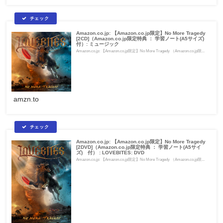
Amazon.co.jp: 【Amazon.co.jp限定】No More Tragedy
[2CD]（Amazon.co.jp限定特典 ： 学習ノート(A5サイズ)
付）: ミュージック
Amazon.co.jp: 【Amazon.co.jp限定】No More Tragedy （Amazon.co.jp限...
amzn.to
Amazon.co.jp: 【Amazon.co.jp限定】No More Tragedy
[2DVD]（Amazon.co.jp限定特典 ： 学習ノート(A5サイ
ズ) 付） : LOVEBITES: DVD
Amazon.co.jp: 【Amazon.co.jp限定】No More Tragedy （Amazon.co.jp限...