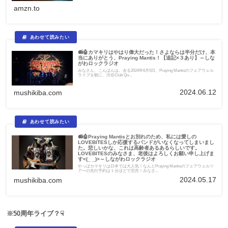
amzn.to
📻🤖カマキリはやはり偉大だった！さよならは半分だけ、本
当にありがとう、Praying Mantis！【追記×３あり】～しな
がわロックラジオ
みなさん、こんばんは。去る2024年6月5日、Praying Mantisのフェアウェル
ライブを観に、渋谷Club Qu...
2024.06.12
mushikiba.com
📻🤖Praying Mantisとお別れのため、私には愛しの
LOVEBITESしか応援するバンドがいなくなってしまいまし
た。悲しいかな、これは高齢者あるあるらしいです。
LOVEBITESのみなさま、老後はよろしくお願い申し上げま
す<(_ _)>～しながわロックラジオ
やっぱカマキリは日本では大人気！なんとPraying Mantisのフェアウェルツ
アーの先行予約は１分ほどで完売！みなさ...
2024.05.17
mushikiba.com
※50周年ライブ？☟