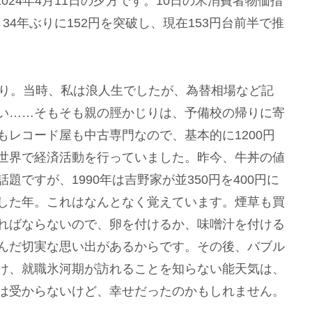
24年4月11日の夕方です。10日の
米消費者物価指
34年ぶりに152円を突破し、現在153円台前半で推
ぶり。当時、私は浪人生でしたが、為替相場など記
い……そもそも親の脛かじりは、予備校の帰りに寄
もレコード屋も中古専門なので、基本的に1200円
世界で経済活動を行っていました。昨今、牛丼の値
話題ですが、1990年は吉野家が並350円を400円に
した年。これはなんとなく覚えています。煙草も買
ればならないので、卵を付けるか、味噌汁を付ける
んだ切実な思い出があるからです。その後、バブル
け、就職氷河期が訪れることを知らない能天気は、
は受からないけど、幸せだったのかもしれません。