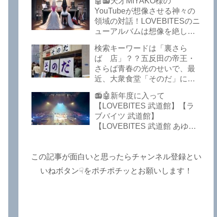
Symphony】【LOVEBITES
🤖📻天才MIYAKO様の
のだぞ！～しながわロックラ
My Orion】【LOVEBITES
YouTubeが想像させる神々の
ジオ【追記あり】
Lost In The Garden】
領域の対話！LOVEBITESのニ
【LOVEBITES The Bell In
ューアルバムは想像を絶して
The Jail】【LOVEBITES Out
凄くなる！！このほか、火の
検索キーワードは「裏さら
Of Control】【LOVEBITES
玉てやんでい、D-A-Dの新
ば 店」？？五反田の帝王・
The Eve Of Change】
曲、ブルース・ディッキンソ
さらば青春の光のせいで、最
ン情報などです～しながわロ
近、大衆食堂「そのだ」に入
ックラジオ【追記複数あり】
れなくなっているので困った
📻🤖新年度に入って
よ…【さらば青春の光 五反田
【LOVEBITES 武道館】【ラ
グルメ】
ブバイツ 武道館】
【LOVEBITES 武道館 あゆ
み】【LOVEBITES 2025 セト
リ】【ラブバイツ ライブ
2025 セトリ】【LOVEBITES
この記事が面白いと思ったらチャンネル登録とい
海外の反応】あたりがトレン
いねボタン☟をポチポチッとお願いします！
ドキーワードのようです。
ETERNAL PHENOMENON
TOURでは、海外のファンの
姿がたくさん見られました