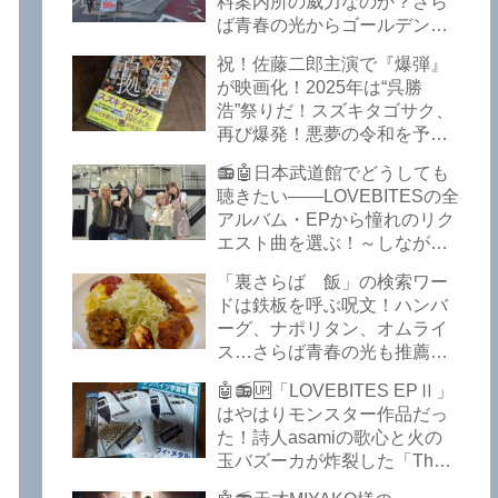
料案内所の威力なのか？さら
いるようですよ笑
ば青春の光からゴールデンウ
イークの極上グルメ情報が届
祝！佐藤二郎主演で『爆弾』
いた！激安の肉の刺し盛りが
が映画化！2025年は“呉勝
美味い！酒もぶっちぎりで安
浩”祭りだ！スズキタゴサク、
い！本格焼鳥 五反田「富士
再び爆発！悪夢の令和を予言
屋」がオープンから３カ月で
したような『法廷占拠 爆弾
ごった返しているぞ！【さら
📻🤖日本武道館でどうしても
２』が不気味な存在感で他を
ば青春の光 五反田 グルメ】
聴きたい――LOVEBITESの全
圧倒した！異形の家族小説
アルバム・EPから憧れのリク
『Q』も文句なしだぞ！～
エスト曲を選ぶ！～しながわ
2025年版「このミステリーが
ロックラジオ【LOVEBITES
すごい！」
「裏さらば 飯」の検索ワー
武道館】【ラブバイツ 武道
ドは鉄板を呼ぶ呪文！ハンバ
館】【LOVEBITES 武道館 セ
ーグ、ナポリタン、オムライ
トリ】【LOVEBITES リクエ
ス…さらば青春の光も推薦！
スト曲】【LOVEBITES
五反田の「雪月花」で５食限
Inspire】【LOVEBITES Under
🤖📻🆙「LOVEBITES EPⅡ」
定のお子様ランチを食ってき
The Red Sky】【LOVEBITES
はやはりモンスター作品だっ
たよ！【さらば青春の光 五反
Epilogue】【LOVEBITES
た！詩人asamiの歌心と火の
田 グルメ】
Today Is The Day】
玉バズーカが炸裂した「The
【LOVEBITES Dystopia
Bell In The Jail」は涙腺決壊も