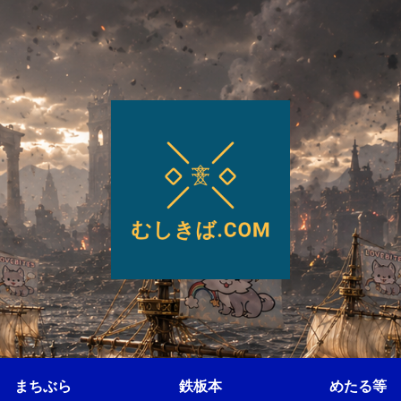
まちぶら
鉄板本
めたる等