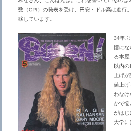
みなさん、こんばんは。これを書いているのは20
数（
CPI）の発表を受け、円安・ドル高は進行。
移しています。
34年
憶にな
る本屋
以内の
上げが
値上げ
わなけ
かで悩
がはじ
大学に