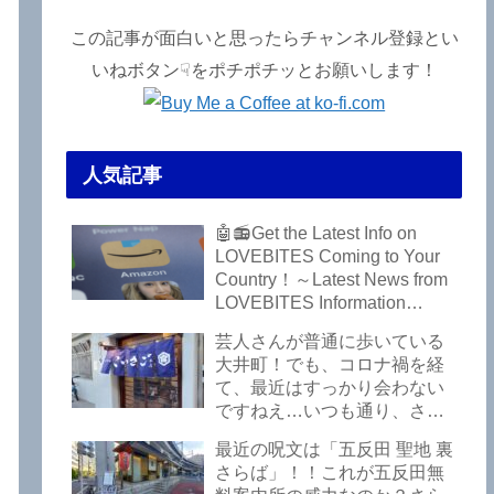
この記事が面白いと思ったらチャンネル登録とい
いねボタン☟をポチポチッとお願いします！
人気記事
🤖📻Get the Latest Info on
LOVEBITES Coming to Your
Country！～Latest News from
LOVEBITES Information
Bureau – Tokyo Branch
芸人さんが普通に歩いている
大井町！でも、コロナ禍を経
て、最近はすっかり会わない
ですねえ…いつも通り、さぼ
って激シブ「こいさご」で昼
最近の呪文は「五反田 聖地 裏
から飲んできました。私以外
さらば」！！これが五反田無
にもLOVEBITESファンが数名