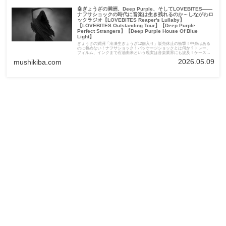
🤖ぎょうざの満洲、Deep Purple、そしてLOVEBITES――
ナフサショックの時代に音楽は生き残れるのか～しながわロ
ックラジオ【LOVEBITES Reaper's Lullaby】
【LOVEBITES Outstanding Tour】【Deep Purple
Perfect Strangers】【Deep Purple House Of Blue
Light】
ぎょうざの満洲「冷凍生ぎょうざ12個入り」販売休止の衝撃！中身はある
のに包めない！ナフサショック！パッケージショックとは何か？トレー、
フィルム、インクまで石油由来という現実は音楽業界にも波及！ケースも
ブックレットもナフサ由来だったという盲点を克服し、CDは物理メディア
2026.05.09
mushikiba.com
として生き残れるのか？Deep PurpleのCD価格、紙ジャケ、音楽業界、そし
て、LOVEBITESの「Outstanding Tour」への期待まで、石油危機が音楽ファ
ンの日常に及ぼす影響を考察します。話題の「Reaper’s Lullaby」のミュー
ジックビデオについても大いに語っています。