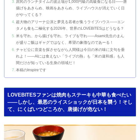
庶民のランチタイムの波止場が1,000円級の高級食になる日――唐
揚げをあきらめ、映画をあきらめ、ライブハウスが消えていく日
がやってくる？
超大物のアリーナ公演と夢見る若者が集うライブハウス――エン
タメも食も二極化する2026年、世界のLOVEBITESはどうなる？
米を守れ、から揚げを守れ、ライブを守れ――Asami先生のまん
が盛りご飯はギャグではなく、希望の象徴なのであーる！
チャピ公に音楽を探させながら人間様は今日の米の味に文句を垂
れよ！――AIには食えない「ライブの熱」も「米の違和感」も人
間だけが知っている生身の領域だ！
本稿のInspireです
LOVEBITESファンは焼肉もステーキも中華も食べたい
――しかし、最悪のライスショックが日本を襲う！そし
て、にくばいつどころか、唐揚げが危ない！