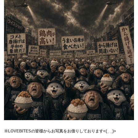
※LOVEBITESの皆様からお写真をお借りしております<(_ _)>