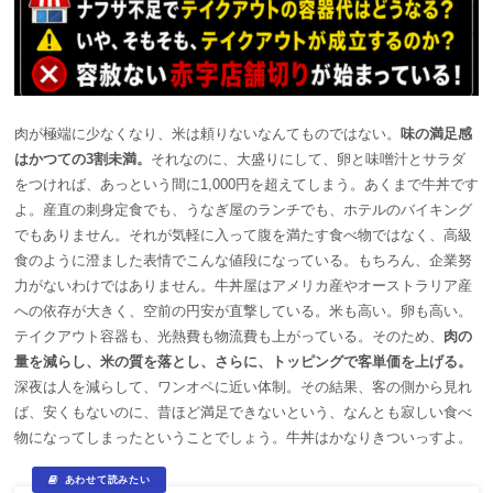
肉が極端に少なくなり、米は頼りないなんてものではない。
味の満足感
はかつての3割未満。
それなのに、大盛りにして、卵と味噌汁とサラダ
をつければ、あっという間に1,000円を超えてしまう。あくまで牛丼です
よ。産直の刺身定食でも、うなぎ屋のランチでも、ホテルのバイキング
でもありません。それが気軽に入って腹を満たす食べ物ではなく、高級
食のように澄ました表情でこんな値段になっている。もちろん、企業努
力がないわけではありません。牛丼屋はアメリカ産やオーストラリア産
への依存が大きく、空前の円安が直撃している。米も高い。卵も高い。
テイクアウト容器も、光熱費も物流費も上がっている。そのため、
肉の
量を減らし、米の質を落とし、さらに、トッピングで客単価を上げる。
深夜は人を減らして、ワンオペに近い体制。その結果、客の側から見れ
ば、安くもないのに、昔ほど満足できないという、なんとも寂しい食べ
物になってしまったということでしょう。牛丼はかなりきついっすよ。