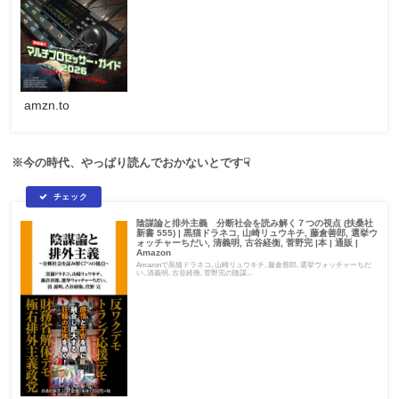
amzn.to
※今の時代、やっぱり読んでおかないとです☟
陰謀論と排外主義 分断社会を読み解く７つの視点 (扶桑社
新書 555) | 黒猫ドラネコ, 山崎リュウキチ, 藤倉善郎, 選挙ウ
ォッチャーちだい, 清義明, 古谷経衡, 菅野完 |本 | 通販 |
Amazon
Amazonで黒猫ドラネコ, 山崎リュウキチ, 藤倉善郎, 選挙ウォッチャーちだ
い, 清義明, 古谷経衡, 菅野完の陰謀...