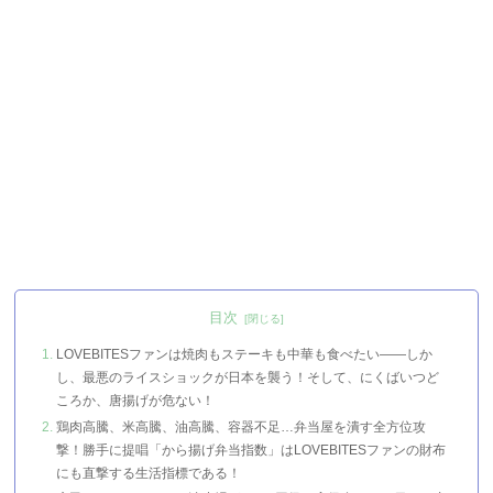
目次
LOVEBITESファンは焼肉もステーキも中華も食べたい――しか
し、最悪のライスショックが日本を襲う！そして、にくばいつど
ころか、唐揚げが危ない！
鶏肉高騰、米高騰、油高騰、容器不足…弁当屋を潰す全方位攻
撃！勝手に提唱「から揚げ弁当指数」はLOVEBITESファンの財布
にも直撃する生活指標である！