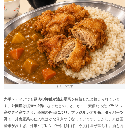
イメージです
大手メディアでも
鶏肉の卸値が過去最高
を更新したと報じられていま
す。
外国産は従来の2倍
になったとのこと。かつて安価だった
ブラジル
産やタイ産でさえ、空前の円安により、ブラジルレアル高、タイバーツ
高
で、外食産業の仕入れはかなりきつくなっています。しかし、米は国
産米が高すぎ。外米やブレンド米に頼れば、今度は味が落ちる。油も高