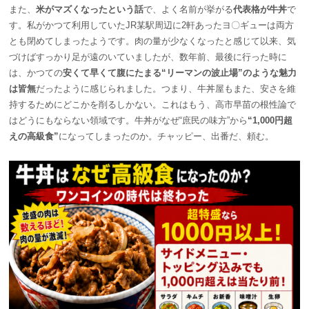
また、
米がマズくなったという話
で、よく名前が挙がる
代表格が牛丼
で
す。私がかつて利用していたJR某駅周辺に2軒あったヨ〇ギューは両方
とも閉めてしまったようです。肉の量が少なくなったと感じて以来、気
づけばすっかり足が遠のいていましたが、数年前、最後に行った時に
は、かつての
安くて早くて腹にたまる“リーマンの波止場”のような魅力
は皆無
だったように感じられました。つまり、牛丼屋もまた、安さを維
持するためにどこかを削るしかない。これはもう、高市早苗の根性論で
はどうにもならない領域です。牛丼がなぜ“庶民の味方”から
“1,000円超
えの高級食”
になってしまったのか。チャッピー、出番だ、頼む。