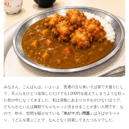
みなさん、こんばんは。いよいよ、普通の立ち食いそば屋で大盛りにし
て、天ぷらをひとつ追加しただけでも1,000円を超えてしまうような狂っ
た世の中になってきました。私は昼飯にあまりカネをかけないほうで、
どちらかといえば麺類でちゃちゃっと済ませることが多い人間です。な
ので、昨今、世間を騒がせている
「米がマズい問題」
はそばやラーメ
ン、うどんを選ぶことで、なんとなく回避してきたつもりでした。