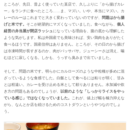
ところが、先日、昔よく使っていた某店で、久しぶりに「から揚げカレ
ー」をランチに食べたところ……ま、マズい。いや、本当にマズい。カ
レーのルーはこれまでと大きく変わっていないのですが、
問題はから揚
げと米です。
そこが絶望的にマズくなっていました。食べながら、
個人
経営の弁当屋が閉店ラッシュ
になっている理由を、腹の底から理解した
ような気がします。私は外国産でも美味ければ、安い鶏肉をありがたく
食べるほうです。国産信仰はありません。ところが、その日のから揚げ
は冷凍時間が長すぎるのか、肉がパッサパサ。ジューシーさは消え、噛
むほどに寂しくなる。しかも、うっすら臭みまで出ていました。
そして、問題の米です。明らかにカルローズのような中粒種が多めに混
ざっているような食感でした。白飯として食べるには粘りが弱く、甘み
とは程遠い。カレーを受け止める米として頼りありません。水加減や炊
き方の問題もあるのでしょうが、
以前のような「しっかりライスをやっ
ている感じ」ではなくなっていました。
これが、値上げ幅を極力抑えな
がら、なんとか店を続けるためのコストダウンというやつなのでしょ
う。