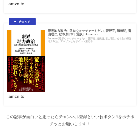
amzn.to
限界地方政治 | 選挙ウォッチャーちだい, 菅野完, 清義明, 畠
山理仁, 松本創 |本 | 通販 | Amazon
Amazonで選挙ウォッチャーちだい, 菅野完, 清義明, 畠山理仁, 松本創の限界
地方政治。アマゾンならポイント還元本...
amzn.to
この記事が面白いと思ったらチャンネル登録といいねボタン☟をポチポ
チッとお願いします！