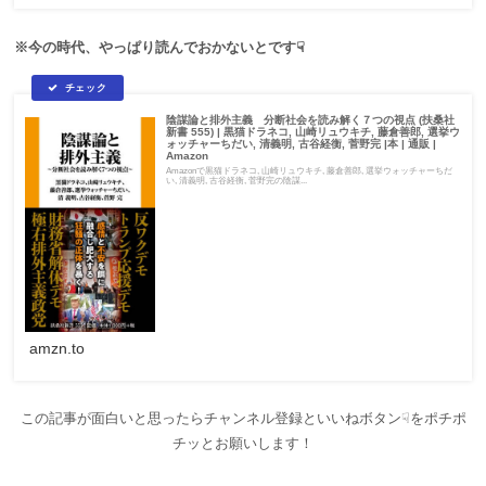
※今の時代、やっぱり読んでおかないとです☟
陰謀論と排外主義 分断社会を読み解く７つの視点 (扶桑社
新書 555) | 黒猫ドラネコ, 山崎リュウキチ, 藤倉善郎, 選挙ウ
ォッチャーちだい, 清義明, 古谷経衡, 菅野完 |本 | 通販 |
Amazon
Amazonで黒猫ドラネコ, 山崎リュウキチ, 藤倉善郎, 選挙ウォッチャーちだ
い, 清義明, 古谷経衡, 菅野完の陰謀...
amzn.to
この記事が面白いと思ったらチャンネル登録といいねボタン☟をポチポ
チッとお願いします！