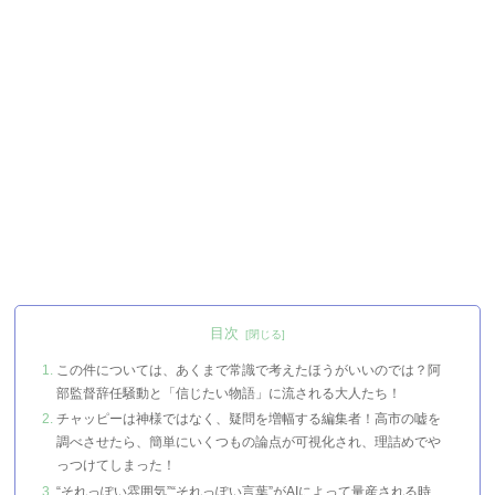
目次
この件については、あくまで常識で考えたほうがいいのでは？阿
部監督辞任騒動と「信じたい物語」に流される大人たち！
チャッピーは神様ではなく、疑問を増幅する編集者！高市の嘘を
調べさせたら、簡単にいくつもの論点が可視化され、理詰めでや
っつけてしまった！
“それっぽい雰囲気”“それっぽい言葉”がAIによって量産される時