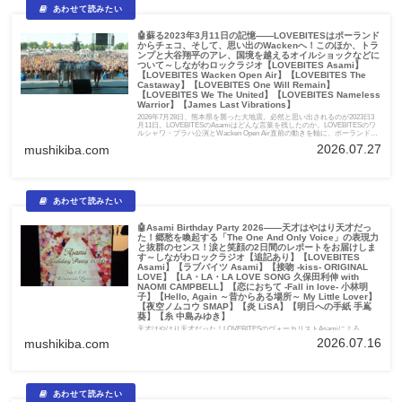
🤖蘇る2023年3月11日の記憶――LOVEBITESはポーランド
からチェコ、そして、思い出のWackenへ！このほか、トラ
ンプと大谷翔平のアレ、国境を越えるオイルショックなどに
ついて～しながわロックラジオ【LOVEBITES Asami】
【LOVEBITES Wacken Open Air】【LOVEBITES The
Castaway】【LOVEBITES One Will Remain】
【LOVEBITES We The United】【LOVEBITES Nameless
Warrior】【James Last Vibrations】
2026年7月28日、熊本県を襲った大地震。必然と思い出されるのが2023日3
月11日。LOVEBITESのAsamiはどんな言葉を残したのか。LOVEBITESのワ
ルシャワ・プラハ公演とWacken Open Air直前の動きを軸に、ポーランド好
景気とズロチ高、ドイツ国境のガソリン事情、大谷翔平のトランプ表敬訪
2026.07.27
mushikiba.com
問が招く政治・スポンサーリスクを考察します。
🤖Asami Birthday Party 2026――天才はやはり天才だっ
た！郷愁を喚起する「The One And Only Voice」の表現力
と抜群のセンス！涙と笑顔の2日間のレポートをお届けしま
す～しながわロックラジオ【追記あり】【LOVEBITES
Asami】【ラブバイツ Asami】【接吻 -kiss- ORIGINAL
LOVE】【LA・LA・LA LOVE SONG 久保田利伸 with
NAOMI CAMPBELL】【恋におちて -Fall in love- 小林明
子】【Hello, Again ～昔からある場所～ My Little Lover】
【夜空ノムコウ SMAP】【炎 LiSA】【明日への手紙 手嶌
葵】【糸 中島みゆき】
天才はやはり天才だった！LOVEBITESのヴォーカリストAsamiによる
「Asami Birthday Party 2026」を配信と会場で体験。接吻、LA・LA・LA
2026.07.16
mushikiba.com
LOVE SONG、恋におちて、夜空ノムコウ、明日への手紙、糸など、名曲カ
バーに込められた思いと感動を振り返ります。