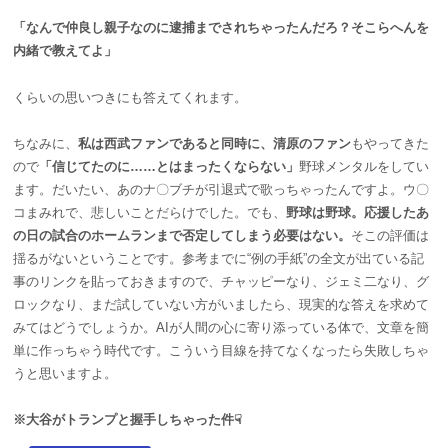
「なんで仲良し親子なのに逮捕までされちゃったんだろ？そこらへんを
内緒で教えてよ」
くらいの思いつきにも答えてくれます。
ちなみに、
私は西武ファンであると同時に、清原のファン
もやってきた
ので
「信じてたのに……とはまったくならない」
野球メンタルをしてい
ます。だいたい、あのナ〇ブチが引退式で歌っちゃったんですよ。ウ〇
コまみれで、悲しいことだらけでした。でも、
野球は野球。応援したあ
の日の試合のホームランまで否定してしまう必要はない。
そこの評価は
揺るがないということです。参考までに“例の手紙”の全文が出ている記
事のリンクを貼っておきますので、チャッピーなり、ジェミ二なり、グ
ロックなり、まだ試していない方がいましたら、現実的な答えを求めて
みてはどうでしょうか。AIが人間の心に寄り添っている体で、文章を簡
単に作っちゃう時代です。こういう目線を持てなくなったら失敗しちゃ
うと思いますよ。
※大谷がトランプと握手しちゃった件☟