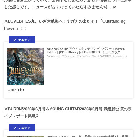
した感じです。ニュースが古くなっていたらすみません<(_ _)>
※LOVEBITES丸、いざ大航海へ！すげえの出たぞ！「Outstanding
Power」！！
Amazon.co.jp: アウトスタンディング・パワー [Heaven
Edition] [CD + Blu-ray] - LOVEBITES: ミュージック
Amazon.co.jp: アウトスタンディング・パワー - LOVEBITES: ミュージック
amzn.to
※BURRN!2026年6月号＆YOUNG GUITAR2026年6月号 武道館公演のラ
イブレポート掲載☟
BURRN! (バーン) 2026年 6月号 | BURRN!編集部 |本 | 通販 |