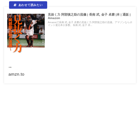
見抜く力 阿部慎之助の流儀 | 長南 武, 金子 卓磨 |本 | 通販 |
Amazon
Amazonで長南 武, 金子 卓磨の見抜く力 阿部慎之助の流儀。アマゾンならポ
イント還元本が多数。長南 武, 金子 卓...
amzn.to