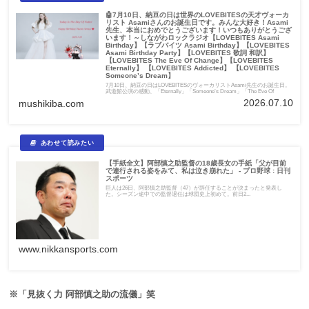
🤖7月10日、納豆の日は世界のLOVEBITESの天才ヴォーカ
リスト Asamiさんのお誕生日です。みんな大好き！Asami
先生、本当におめでとうございます！いつもありがとうござ
います！～しながわロックラジオ【LOVEBITES Asami
Birthday】【ラブバイツ Asami Birthday】【LOVEBITES
Asami Birthday Party】【LOVEBITES 歌詞 和訳】
【LOVEBITES The Eve Of Change】【LOVEBITES
Eternally】 【LOVEBITES Addicted】 【LOVEBITES
Someone’s Dream】
7月10日、納豆の日はLOVEBITESのヴォーカリストAsami先生のお誕生日。
武道館公演の感動、「Eternally」「Someone’s Dream」「The Eve Of
Change」「Epilogue」などに宿る希望、そして先生への感謝を綴る2026年版
2026.07.10
mushikiba.com
バースデー日記となっています。このほか「Addicted」「Someone’s
Dream」「Under The Red Sky」「Lost In The Garden」「Mastermind 01」
「Swan Song」「Today Is The Day」などについて。
【手紙全文】阿部慎之助監督の18歳長女の手紙「父が目前
で連行される姿をみて、私は泣き崩れた」 - プロ野球 : 日刊
スポーツ
巨人は26日、阿部慎之助監督（47）が辞任することが決まったと発表し
た。シーズン途中での監督退任は球団史上初めて。前日2...
www.nikkansports.com
※「見抜く力 阿部慎之助の流儀」笑