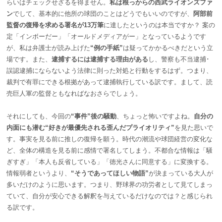
らいはチェックせざるを得ません。
私は根っからの西武ライオンズファ
ン
でして、基本的に他所の球団のことはどうでもいいのですが、
阿部前
監督の復帰を求める署名が13
万筆
に達したというのは本当ですか？ 案の
定「インボーだー」「オールドメディアがー」となっているようです
が、私は弁護士が読み上げた
“例の手紙”
は疑ってかかるべきだという立
場です。また、
逮捕するには逮捕する理由がある
し、警察も不当逮捕･
誤認逮捕にならないよう法律に則った対処と行動をするはず。つまり、
裁判で有罪にできる根拠があって逮捕執行している訳です。まして、読
売巨人軍の監督ともなればなおさらでしょう。
それにしても、今回の
“事件”後の騒動
、ちょっと怖いですよね。
自分の
内面にも潜む“好きが最優先される歪んだプライオリティ”
を見た思いで
す。事実を見る前に推しの復帰を願う。時代の潮流や球団経営の変化な
ど、全体の構造を見る前に感情で署名してしまう。不都合な情報は「騒
ぎすぎ」「本人も反省している」「徳光さんに同意する」に変換する。
情報弱者というより、
“そうであってほしい物語”
が決まっている大人が
多いだけのように思います。つまり、野球界の功労者として見てしまっ
ていて、自分が安心できる解釈を与えているだけなのでは？と感じられ
る訳です。