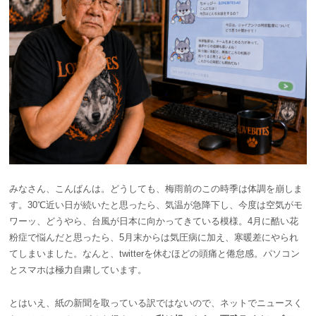
みなさん、こんばんは。どうしても、梅雨前のこの時季は体調を崩しま
す。30℃近い日が続いたと思ったら、気温が急降下し、今度は空気がモ
ワーッ、どうやら、台風が日本に向かってきている模様。4月に酷い花
粉症で悩んだと思ったら、5月末からは気圧病に加え、寒暖差にやられ
てしまいました。なんと、twitterを休むほどの頭痛と倦怠感。パソコン
とスマホは極力自粛しています。
とはいえ、紙の新聞を取っている訳ではないので、ネットでニュースく