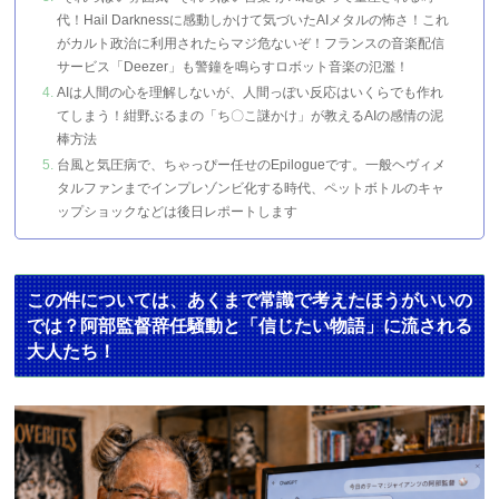
代！Hail Darknessに感動しかけて気づいたAIメタルの怖さ！これ
がカルト政治に利用されたらマジ危ないぞ！フランスの音楽配信
サービス「Deezer」も警鐘を鳴らすロボット音楽の氾濫！
AIは人間の心を理解しないが、人間っぽい反応はいくらでも作れ
てしまう！紺野ぶるまの「ち〇こ謎かけ」が教えるAIの感情の泥
棒方法
台風と気圧病で、ちゃっぴー任せのEpilogueです。一般ヘヴィメ
タルファンまでインプレゾンビ化する時代、ペットボトルのキャ
ップショックなどは後日レポートします
この件については、あくまで常識で考えたほうがいいの
では？阿部監督辞任騒動と「信じたい物語」に流される
大人たち！