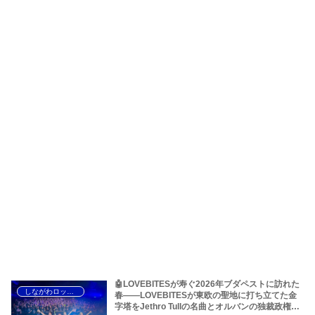
🤖LOVEBITESが寿ぐ2026年ブダペストに訪れた
しながわロックラジオ
春――LOVEBITESが東欧の聖地に打ち立てた金
字塔をJethro Tullの名曲とオルバンの独裁政権か