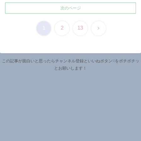
次のページ
次
1
2
13
へ
この記事が面白いと思ったらチャンネル登録といいねボタン☟をポチポチッ
とお願いします！