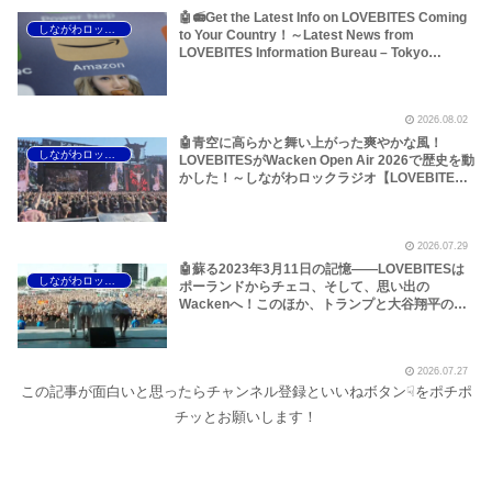
🤖📻Get the Latest Info on LOVEBITES Coming
しながわロックラジオ
to Your Country！～Latest News from
LOVEBITES Information Bureau – Tokyo
Branch
2026.08.02
🤖青空に高らかと舞い上がった爽やかな風！
しながわロックラジオ
LOVEBITESがWacken Open Air 2026で歴史を動
かした！～しながわロックラジオ【LOVEBITES
The Hammer of Wrath】【LOVEBITES Rising】
【LOVEBITES Judgement Day】【LOVEBITES
The Castaway】【LOVEBITES Raise Some
2026.07.29
Hell】【LOVEBITES Soldier Stands Solitarily】
【LOVEBITES When Destinies Align】
🤖蘇る2023年3月11日の記憶――LOVEBITESは
しながわロックラジオ
【LOVEBITES M.D.O.】【LOVEBITES Holy
ポーランドからチェコ、そして、思い出の
War】
Wackenへ！このほか、トランプと大谷翔平のア
レ、国境を越えるオイルショックなどについて～
しながわロックラジオ【LOVEBITES Asami】
【LOVEBITES Wacken Open Air】
2026.07.27
【LOVEBITES The Castaway】【LOVEBITES
この記事が面白いと思ったらチャンネル登録といいねボタン☟をポチポ
One Will Remain】【LOVEBITES We The
United】【LOVEBITES Nameless Warrior】
チッとお願いします！
【James Last Vibrations】