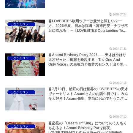
ら考えてみた！～しながわロックラジオ
【LOVEBITES Outstanding Tour EU/UK 2026】
【LOVEBITES When Destinies Allign】
2026.07.24
【LOVEBITES Blazing Halo】【LOVEBITES
Liar】【LOVEBITES One Will Remain】
🤖LOVEBITES欧州ツアーは意外と涼しい？一
しながわロックラジオ
【LOVEBITES Budapest】【Jethro Tull
方、2026年夏、日本は猛暑・高市円安・ナフサ不
Budapest】【Jethro Tull Pussy Willow】
足に揺れる！～【LOVEBITES Outstanding Tour
EU/UK 2026】【LOVEBITES Asami】
【LOVEBITES Dream Of King】【LOVEBITES
The Eve Of Change】【LOVEBITES Silence The
2026.07.21
Void】【LOVEBITES Eternally】【LOVEBITES
Lost In The Garden】【LOVEBITES スナック
🤖Asami Birthday Party 2026――天才はやはり
しながわロックラジオ
Asami】
天才だった！郷愁を喚起する「The One And
Only Voice」の表現力と抜群のセンス！涙と笑顔
の2日間のレポートをお届けします～しながわロ
ックラジオ【追記あり】【LOVEBITES Asami】
【ラブバイツ Asami】【接吻 -kiss- ORIGINAL
2026.07.16
LOVE】【LA・LA・LA LOVE SONG 久保田利伸
with NAOMI CAMPBELL】【恋におちて -Fall in
🤖7月10日、納豆の日は世界のLOVEBITESの天才
しながわロックラジオ
love- 小林明子】【Hello, Again ～昔からある場
ヴォーカリスト Asamiさんのお誕生日です。みん
所～ My Little Lover】【夜空ノムコウ SMAP】
な大好き！Asami先生、本当におめでとうござい
【炎 LiSA】【明日への手紙 手嶌葵】【糸 中島み
ます！いつもありがとうございます！～しながわ
ゆき】
ロックラジオ【LOVEBITES Asami Birthday】
【ラブバイツ Asami Birthday】【LOVEBITES
2026.07.10
Asami Birthday Party】【LOVEBITES 歌詞 和
訳】【LOVEBITES The Eve Of Change】
🤖必見の「Dream Of King」についてのうんちく
しながわロックラジオ
【LOVEBITES Eternally】 【LOVEBITES
もあるよ！Asami Birthday Party前夜、
Addicted】 【LOVEBITES Someone’s Dream】
LOVEBITESが立ち向かうヨーロッパの歴史的熱