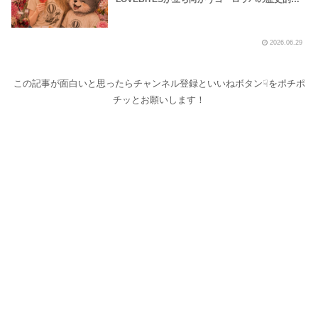
波の様子を地下鉄や路上プール、花火大会の様子
などから覗いてみました！～しながわロックラジ
オ【LOVEBITES Dream Of King】【LOVEBITES
2026.06.29
Soldier Stands Solitarily】【LOVEBITES Asami
Birthday Party】【Black Sabath N.I.B】【松崎
しげる 愛のメモリー】
この記事が面白いと思ったらチャンネル登録といいねボタン☟をポチポ
チッとお願いします！