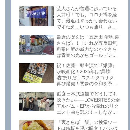
Bureau – Tokyo Branch
芸人さんが普通に歩いている
大井町！でも、コロナ禍を経
て、最近はすっかり会わない
ですねえ…いつも通り、さぼ
って激シブ「こいさご」で昼
最近の呪文は「五反田 聖地 裏
から飲んできました。私以外
さらば」！！これが五反田無
にもLOVEBITESファンが数名
料案内所の威力なのか？さら
いるようですよ笑
ば青春の光からゴールデンウ
イークの極上グルメ情報が届
祝！佐藤二郎主演で『爆弾』
いた！激安の肉の刺し盛りが
が映画化！2025年は“呉勝
美味い！酒もぶっちぎりで安
浩”祭りだ！スズキタゴサク、
い！本格焼鳥 五反田「富士
再び爆発！悪夢の令和を予言
屋」がオープンから３カ月で
したような『法廷占拠 爆弾
ごった返しているぞ！【さら
📻🤖日本武道館でどうしても
２』が不気味な存在感で他を
ば青春の光 五反田 グルメ】
聴きたい――LOVEBITESの全
圧倒した！異形の家族小説
アルバム・EPから憧れのリク
『Q』も文句なしだぞ！～
エスト曲を選ぶ！～しながわ
2025年版「このミステリーが
ロックラジオ【LOVEBITES
すごい！」
「裏さらば 飯」の検索ワー
武道館】【ラブバイツ 武道
ドは鉄板を呼ぶ呪文！ハンバ