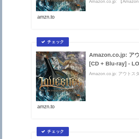
Amazon.co.jp: 【A
LOVEBITES （Am...
amzn.to
Amazon.co.jp:
[CD + Blu-ray] 
Amazon.co.jp: アウ
amzn.to