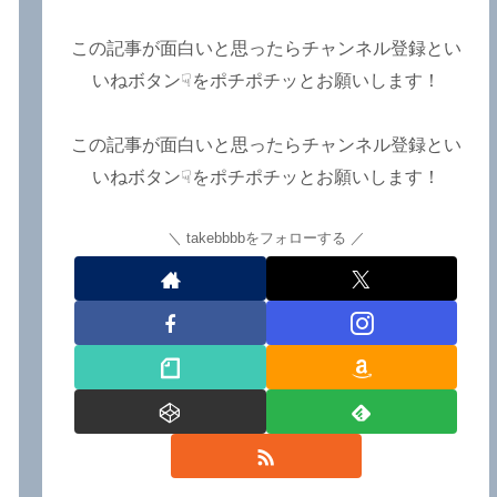
み】【LOVEBITES 2025 セト
リ】【ラブバイツ ライブ
2025 セトリ】【LOVEBITES
この記事が面白いと思ったらチャンネル登録とい
海外の反応】あたりがトレン
いねボタン☟をポチポチッとお願いします！
ドキーワードのようです。
ETERNAL PHENOMENON
TOURでは、海外のファンの
この記事が面白いと思ったらチャンネル登録とい
姿がたくさん見られました
いねボタン☟をポチポチッとお願いします！
よ！～しながわロックラジオ
【追記あり】
takebbbbをフォローする