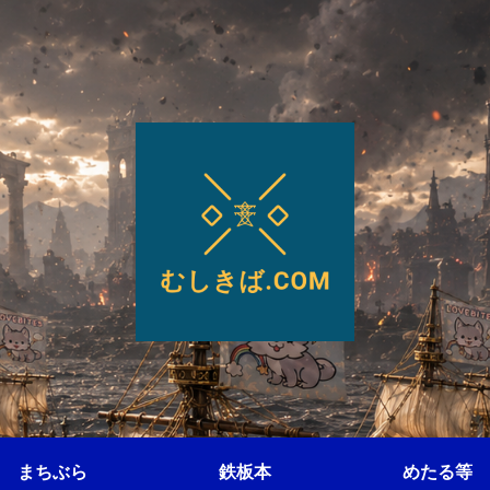
まちぶら
鉄板本
めたる等