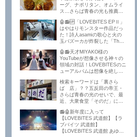
館】【LOVEBITES 武道館 セ
ーグ、ナポリタン、オムライ
トリ】【LOVEBITES リクエ
ス…さらば青春の光も推薦！
スト曲】【LOVEBITES
五反田の「雪月花」で５食限
Inspire】【LOVEBITES Under
🤖📻🆙「LOVEBITES EPⅡ」
定のお子様ランチを食ってき
The Red Sky】【LOVEBITES
はやはりモンスター作品だっ
たよ！【さらば青春の光 五反
Epilogue】【LOVEBITES
た！詩人asamiの歌心と火の
田 グルメ】
Today Is The Day】
玉バズーカが炸裂した「The
【LOVEBITES Dystopia
Bell In The Jail」は涙腺決壊も
Symphony】【LOVEBITES
🤖📻天才MIYAKO様の
のだぞ！～しながわロックラ
My Orion】【LOVEBITES
YouTubeが想像させる神々の
ジオ【追記あり】
Lost In The Garden】
領域の対話！LOVEBITESのニ
【LOVEBITES The Bell In
ューアルバムは想像を絶して
The Jail】【LOVEBITES Out
凄くなる！！このほか、火の
検索キーワードは「裏さら
Of Control】【LOVEBITES
玉てやんでい、D-A-Dの新
ば 店」？？五反田の帝王・
The Eve Of Change】
曲、ブルース・ディッキンソ
さらば青春の光のせいで、最
ン情報などです～しながわロ
近、大衆食堂「そのだ」に入
ックラジオ【追記複数あり】
れなくなっているので困った
📻🤖新年度に入って
よ…【さらば青春の光 五反田
【LOVEBITES 武道館】【ラ
グルメ】
ブバイツ 武道館】
【LOVEBITES 武道館 あゆ