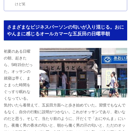
けど笑
さまざまなビジネスパーソンの匂いが入り混じる。おに
やんまに感じるオールカマーな五反田の日曜早朝
初夏のある日曜
の朝、起きた
ら、5時15分だっ
た。オッサンの
就寝は早く、ま
とまった時間を
ぐっすり眠れな
くなっている。
気付いたら着替えて、五反田方面へと歩き始めていた。習慣でもなんで
もなく、自分の行動に説明がつかない。これがオッサンであり、老いな
のだと思う。そして、当たり前のように、汗だくで「おにやんま」にい
た。夜働く男の香水の匂いと、朝から働く男の汗の匂いと、ただのオッ