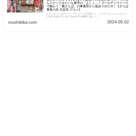
もスナックみたいな屋号の「よしこ」！ゴールデンウイーク
で賑わう「裏さらば」の事務所から徒歩３分だぞ！【さらば
青春の光 五反田 グルメ】
※マジか？ もはやコピーライターも不要なら、ユーザーもいちいちネット
で探す必要がない笑 Chat GPTが瞬時に返して...
2024.05.02
mushikiba.com