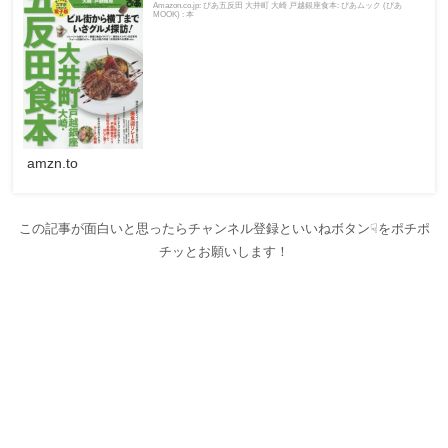
Amazon.co.jp: ぴあ五反田 大井町 大崎 戸越銀座食本: ぴあムック (ぴあ
MOOK) : 本
amzn.to
この記事が面白いと思ったらチャンネル登録といいねボタン☟をポチポ
チッとお願いします！