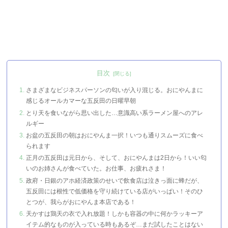
目次
さまざまなビジネスパーソンの匂いが入り混じる。おにやんまに
感じるオールカマーな五反田の日曜早朝
とり天を食いながら思い出した…意識高い系ラーメン屋へのアレ
ルギー
お盆の五反田の朝はおにやんま一択！いつも通りスムーズに食べ
られます
正月の五反田は元日から、そして、おにやんまは2日から！いい匂
いのお姉さんが食べていた。お仕事、お疲れさま！
政府・日銀のアホ経済政策のせいで飲食店は泣きっ面に蜂だが、
五反田には根性で低価格を守り続けている店がいっぱい！そのひ
とつが、我らがおにやんま本店である！
天かすは鶏天の衣で入れ放題！しかも容器の中に何かラッキーア
イテム的なものが入っている時もあるぞ…まだ試したことはない