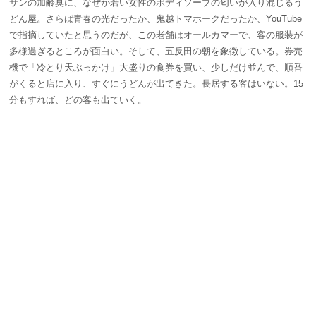
サンの加齢臭に、なぜか若い女性のボディソープの匂いが入り混じるう
どん屋。さらば青春の光だったか、鬼越トマホークだったか、YouTube
で指摘していたと思うのだが、この老舗はオールカマーで、客の服装が
多様過ぎるところが面白い。そして、五反田の朝を象徴している。券売
機で「冷とり天ぶっかけ」大盛りの食券を買い、少しだけ並んで、順番
がくると店に入り、すぐにうどんが出てきた。長居する客はいない。15
分もすれば、どの客も出ていく。