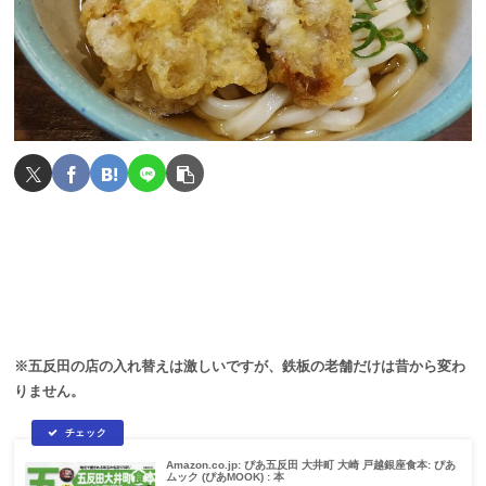
※五反田の店の入れ替えは激しいですが、鉄板の老舗だけは昔から変わ
りません。
Amazon.co.jp: ぴあ五反田 大井町 大崎 戸越銀座食本: ぴあ
ムック (ぴあMOOK) : 本