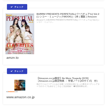
BURRN! PRESENTS PERPETUAL(パーペチュアル) Vol.2
(シンコー・ミュージックMOOK) | - |本 | 通販 | Amazon
Amazonで-のBURRN! PRESENTS PERPETUAL(パーペチュアル) Vol.2 (シ
ンコー・ミュージ...
amzn.to
【Amazon.co.jp限定】No More Tragedy [2CD]
（Amazon.co.jp限定特典 ： 学習ノート(A5サイズ) 付）
初のワールドツアーにおける唯一の日本公演となった東京ガーデンシアタ
ーでのライブを余すところなく完全収録！ ◆初回特典を封...
www.amazon.co.jp