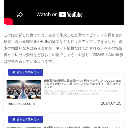
このほか試した例ですと、自分で作成した文章のエビデンスを探させた
結果、古い新聞記事やPDFの論文などをピックアップしてきました。多
少の物足りなさはありますが、ネット情報だけで許されるレベルの報告
書やプレゼン資料などはお手の物でしょう。やはり、2024年のAIの進歩
は常軌を逸しているようです。
📻🤖葉桜の季節に貴女様たちを想うということ LOVEBITES
ブログを続けていて感じたことのまとめです！～品川ロック
ラジオ
みなさん、こんばんは。いつもご訪問いただき、ありがとうございます。
本稿は2月末日に書いた内容を改稿したものになります。2...
2024.04.25
mushikiba.com
🤖📻🆙LOVEBITES御一行様、韓国へご出発につき、いろい