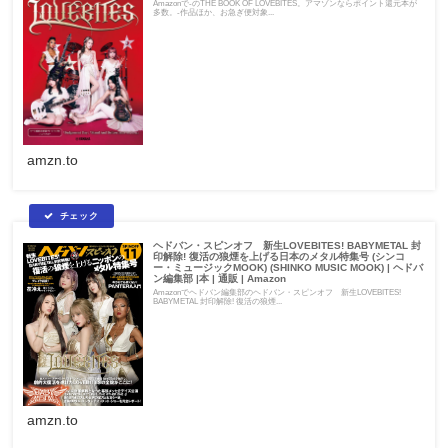
Amazonで-のTHE BOOK OF LOVEBITES。アマゾンならポイント還元本が
多数。-作品ほか、お急ぎ便対象...
amzn.to
ヘドバン・スピンオフ 新生LOVEBITES! BABYMETAL 封
印解除! 復活の狼煙を上げる日本のメタル特集号 (シンコ
ー・ミュージックMOOK) (SHINKO MUSIC MOOK) | ヘドバ
ン編集部 |本 | 通販 | Amazon
Amazonでヘドバン編集部のヘドバン・スピンオフ 新生LOVEBITES!
BABYMETAL 封印解除! 復活の狼煙...
amzn.to