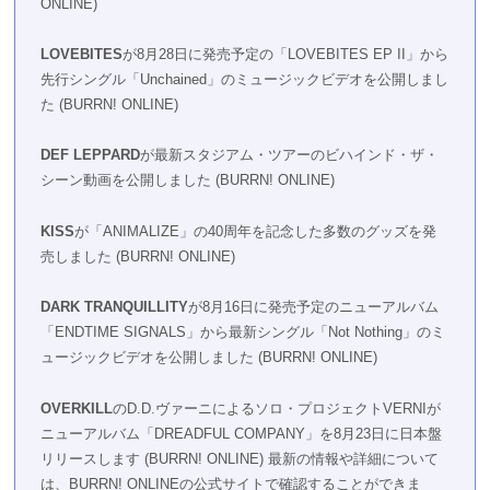
ONLINE
)
LOVEBITES
が8月28日に発売予定の「LOVEBITES EP II」から
先行シングル「Unchained」のミュージックビデオを公開しまし
た​
(
BURRN! ONLINE
)
DEF LEPPARD
が最新スタジアム・ツアーのビハインド・ザ・
シーン動画を公開しました​
(
BURRN! ONLINE
)
KISS
が「ANIMALIZE」の40周年を記念した多数のグッズを発
売しました​
(
BURRN! ONLINE
)
DARK TRANQUILLITY
が8月16日に発売予定のニューアルバム
「ENDTIME SIGNALS」から最新シングル「Not Nothing」のミ
ュージックビデオを公開しました​
(
BURRN! ONLINE
)
​
OVERKILL
のD.D.ヴァーニによるソロ・プロジェクトVERNIが
ニューアルバム「DREADFUL COMPANY」を8月23日に日本盤
リリースします​
(
BURRN! ONLINE
)
​
最新の情報や詳細について
は、BURRN! ONLINEの公式サイトで確認することができま