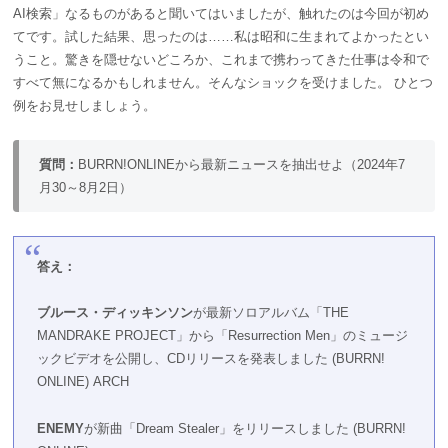
AI検索」なるものがあると聞いてはいましたが、触れたのは今回が初め
てです。試した結果、思ったのは……私は昭和に生まれてよかったとい
うこと。驚きを隠せないどころか、これまで携わってきた仕事は令和で
すべて無になるかもしれません。そんなショックを受けました。 ひとつ
例をお見せしましょう。
質問：
BURRN!ONLINEから最新ニュースを抽出せよ（2024年7
月30～8月2日）
答え：
ブルース・ディッキンソン
が最新ソロアルバム「THE
MANDRAKE PROJECT」から「Resurrection Men」のミュージ
ックビデオを公開し、CDリリースを発表しました​
(
BURRN!
ONLINE
)
​ ARCH
ENEMY
が新曲「Dream Stealer」をリリースしました​
(
BURRN!