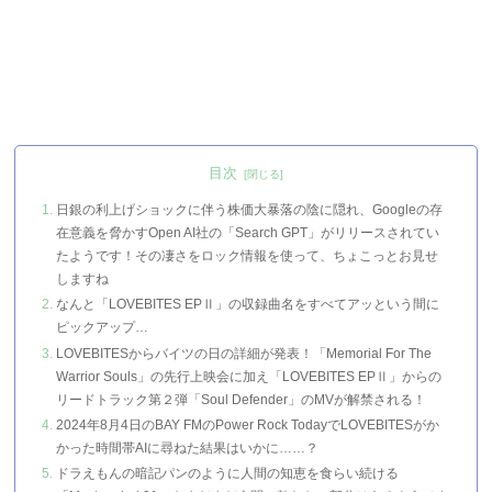
目次
日銀の利上げショックに伴う株価大暴落の陰に隠れ、Googleの存
在意義を脅かすOpen AI社の「Search GPT」がリリースされてい
たようです！その凄さをロック情報を使って、ちょこっとお見せ
しますね
なんと「LOVEBITES EPⅡ」の収録曲名をすべてアッという間に
ピックアップ…
LOVEBITESからバイツの日の詳細が発表！「Memorial For The
Warrior Souls」の先行上映会に加え「LOVEBITES EPⅡ」からの
リードトラック第２弾「Soul Defender」のMVが解禁される！
2024年8月4日のBAY FMのPower Rock TodayでLOVEBITESがか
かった時間帯AIに尋ねた結果はいかに……？
ドラえもんの暗記パンのように人間の知恵を食らい続ける