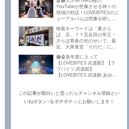
Symphony】【LOVEBITES
🤖📻天才MIYAKO様の
のだぞ！～しながわロックラ
My Orion】【LOVEBITES
YouTubeが想像させる神々の
ジオ【追記あり】
Lost In The Garden】
領域の対話！LOVEBITESのニ
【LOVEBITES The Bell In
ューアルバムは想像を絶して
The Jail】【LOVEBITES Out
凄くなる！！このほか、火の
検索キーワードは「裏さら
Of Control】【LOVEBITES
玉てやんでい、D-A-Dの新
ば 店」？？五反田の帝王・
The Eve Of Change】
曲、ブルース・ディッキンソ
さらば青春の光のせいで、最
ン情報などです～しながわロ
近、大衆食堂「そのだ」に入
ックラジオ【追記複数あり】
れなくなっているので困った
📻🤖新年度に入って
よ…【さらば青春の光 五反田
【LOVEBITES 武道館】【ラ
グルメ】
ブバイツ 武道館】
【LOVEBITES 武道館 あゆ
み】【LOVEBITES 2025 セト
リ】【ラブバイツ ライブ
2025 セトリ】【LOVEBITES
この記事が面白いと思ったらチャンネル登録とい
海外の反応】あたりがトレン
いねボタン☟をポチポチッとお願いします！
ドキーワードのようです。
ETERNAL PHENOMENON
TOURでは、海外のファンの
姿がたくさん見られました