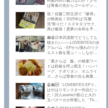
料案内所の威力なのか？さら
いるようですよ笑
ば青春の光からゴールデンウ
イークの極上グルメ情報が届
祝！佐藤二郎主演で『爆弾』
いた！激安の肉の刺し盛りが
が映画化！2025年は“呉勝
美味い！酒もぶっちぎりで安
浩”祭りだ！スズキタゴサク、
い！本格焼鳥 五反田「富士
再び爆発！悪夢の令和を予言
屋」がオープンから３カ月で
したような『法廷占拠 爆弾
ごった返しているぞ！【さら
📻🤖日本武道館でどうしても
２』が不気味な存在感で他を
ば青春の光 五反田 グルメ】
聴きたい――LOVEBITESの全
圧倒した！異形の家族小説
アルバム・EPから憧れのリク
『Q』も文句なしだぞ！～
エスト曲を選ぶ！～しながわ
2025年版「このミステリーが
ロックラジオ【LOVEBITES
すごい！」
「裏さらば 飯」の検索ワー
武道館】【ラブバイツ 武道
ドは鉄板を呼ぶ呪文！ハンバ
館】【LOVEBITES 武道館 セ
ーグ、ナポリタン、オムライ
トリ】【LOVEBITES リクエ
ス…さらば青春の光も推薦！
スト曲】【LOVEBITES
五反田の「雪月花」で５食限
Inspire】【LOVEBITES Under
🤖📻🆙「LOVEBITES EPⅡ」
定のお子様ランチを食ってき
The Red Sky】【LOVEBITES
はやはりモンスター作品だっ
たよ！【さらば青春の光 五反
Epilogue】【LOVEBITES
た！詩人asamiの歌心と火の
田 グルメ】
Today Is The Day】
玉バズーカが炸裂した「The
【LOVEBITES Dystopia
Bell In The Jail」は涙腺決壊も