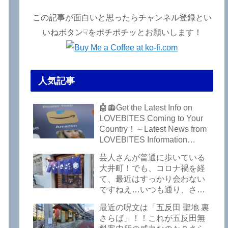
この記事が面白いと思ったらチャンネル登録とい
いねボタン☟をポチポチッとお願いします！
人気記事
🤖📻Get the Latest Info on
LOVEBITES Coming to Your
Country！～Latest News from
LOVEBITES Information
Bureau – Tokyo Branch
芸人さんが普通に歩いている
大井町！でも、コロナ禍を経
て、最近はすっかり会わない
ですねえ…いつも通り、さぼ
って激シブ「こいさご」で昼
最近の呪文は「五反田 聖地 裏
から飲んできました。私以外
さらば」！！これが五反田無
にもLOVEBITESファンが数名