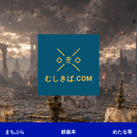
まちぶら
鉄板本
めたる等