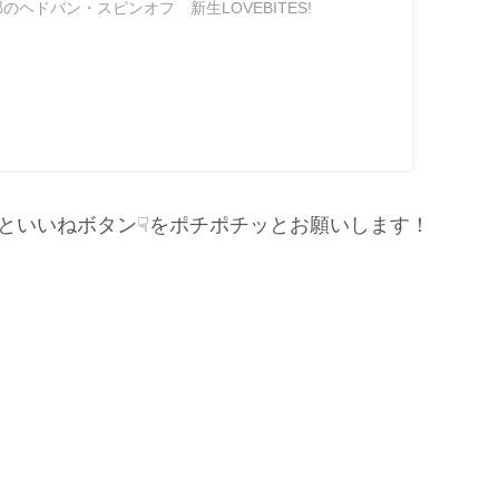
部のヘドバン・スピンオフ 新生LOVEBITES!
復活の狼煙...
といいねボタン☟をポチポチッとお願いします！