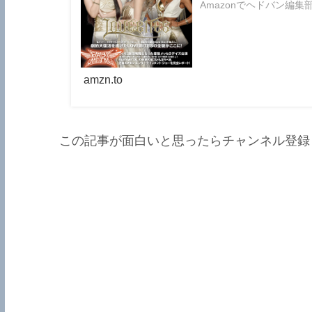
Amazonでヘドバン編集
BABYMETAL 封印解除! 
amzn.to
この記事が面白いと思ったらチャンネル登録