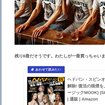
残り6冊だそうです。わたしが一冊買っちゃいま
ヘドバン・スピンオフ 
解除! 復活の狼煙
ージックMOOK) (SH
| 通販 | Amazon