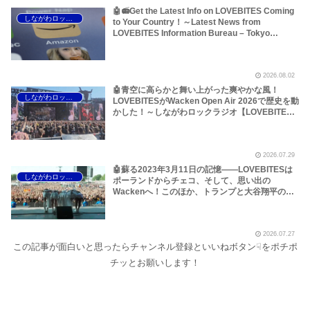
🤖📻Get the Latest Info on LOVEBITES Coming
しながわロックラジオ
to Your Country！～Latest News from
LOVEBITES Information Bureau – Tokyo
Branch
2026.08.02
🤖青空に高らかと舞い上がった爽やかな風！
しながわロックラジオ
LOVEBITESがWacken Open Air 2026で歴史を動
かした！～しながわロックラジオ【LOVEBITES
The Hammer of Wrath】【LOVEBITES Rising】
【LOVEBITES Judgement Day】【LOVEBITES
The Castaway】【LOVEBITES Raise Some
2026.07.29
Hell】【LOVEBITES Soldier Stands Solitarily】
【LOVEBITES When Destinies Align】
🤖蘇る2023年3月11日の記憶――LOVEBITESは
しながわロックラジオ
【LOVEBITES M.D.O.】【LOVEBITES Holy
ポーランドからチェコ、そして、思い出の
War】
Wackenへ！このほか、トランプと大谷翔平のア
レ、国境を越えるオイルショックなどについて～
しながわロックラジオ【LOVEBITES Asami】
【LOVEBITES Wacken Open Air】
2026.07.27
【LOVEBITES The Castaway】【LOVEBITES
この記事が面白いと思ったらチャンネル登録といいねボタン☟をポチポ
One Will Remain】【LOVEBITES We The
United】【LOVEBITES Nameless Warrior】
チッとお願いします！
【James Last Vibrations】