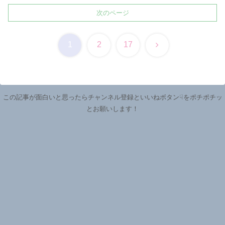
次のページ
次
1
2
17
へ
この記事が面白いと思ったらチャンネル登録といいねボタン☟をポチポチッ
とお願いします！