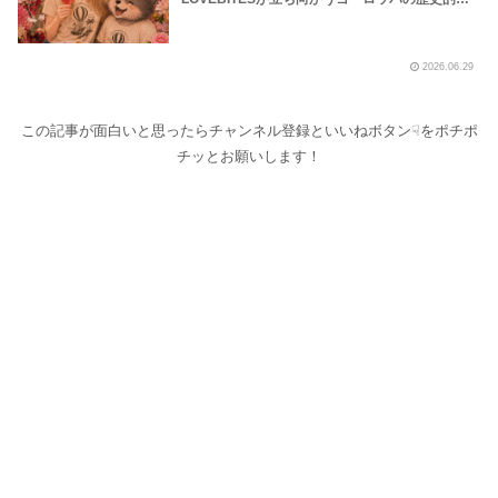
波の様子を地下鉄や路上プール、花火大会の様子
などから覗いてみました！～しながわロックラジ
オ【LOVEBITES Dream Of King】【LOVEBITES
2026.06.29
Soldier Stands Solitarily】【LOVEBITES Asami
Birthday Party】【Black Sabath N.I.B】【松崎
しげる 愛のメモリー】
この記事が面白いと思ったらチャンネル登録といいねボタン☟をポチポ
チッとお願いします！