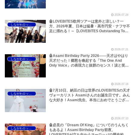
ら考えてみた！～しながわロックラジオ
【LOVEBITES Outstanding Tour EU/UK 2026】
【LOVEBITES When Destinies Allign】
2026.07.24
【LOVEBITES Blazing Halo】【LOVEBITES
Liar】【LOVEBITES One Will Remain】
🤖LOVEBITES欧州ツアーは意外と涼しい？一
しながわロックラジオ
【LOVEBITES Budapest】【Jethro Tull
方、2026年夏、日本は猛暑・高市円安・ナフサ不
Budapest】【Jethro Tull Pussy Willow】
足に揺れる！～【LOVEBITES Outstanding Tour
EU/UK 2026】【LOVEBITES Asami】
【LOVEBITES Dream Of King】【LOVEBITES
The Eve Of Change】【LOVEBITES Silence The
2026.07.21
Void】【LOVEBITES Eternally】【LOVEBITES
Lost In The Garden】【LOVEBITES スナック
🤖Asami Birthday Party 2026――天才はやはり
しながわロックラジオ
Asami】
天才だった！郷愁を喚起する「The One And
Only Voice」の表現力と抜群のセンス！涙と笑顔
の2日間のレポートをお届けします～しながわロ
ックラジオ【追記あり】【LOVEBITES Asami】
【ラブバイツ Asami】【接吻 -kiss- ORIGINAL
2026.07.16
LOVE】【LA・LA・LA LOVE SONG 久保田利伸
with NAOMI CAMPBELL】【恋におちて -Fall in
🤖7月10日、納豆の日は世界のLOVEBITESの天才
しながわロックラジオ
love- 小林明子】【Hello, Again ～昔からある場
ヴォーカリスト Asamiさんのお誕生日です。みん
所～ My Little Lover】【夜空ノムコウ SMAP】
な大好き！Asami先生、本当におめでとうござい
【炎 LiSA】【明日への手紙 手嶌葵】【糸 中島み
ます！いつもありがとうございます！～しながわ
ゆき】
ロックラジオ【LOVEBITES Asami Birthday】
【ラブバイツ Asami Birthday】【LOVEBITES
2026.07.10
Asami Birthday Party】【LOVEBITES 歌詞 和
訳】【LOVEBITES The Eve Of Change】
🤖必見の「Dream Of King」についてのうんちく
しながわロックラジオ
【LOVEBITES Eternally】 【LOVEBITES
もあるよ！Asami Birthday Party前夜、
Addicted】 【LOVEBITES Someone’s Dream】
LOVEBITESが立ち向かうヨーロッパの歴史的熱