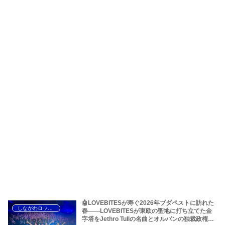
🤖LOVEBITESが寿ぐ2026年ブダペストに訪れた
しながわロックラジオ
春――LOVEBITESが東欧の聖地に打ち立てた金
字塔をJethro Tullの名曲とオルバンの独裁政権か