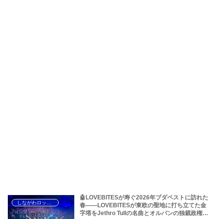
🤖LOVEBITESが寿ぐ2026年ブダペストに訪れた
しながわロックラジオ
春――LOVEBITESが東欧の聖地に打ち立てた金
字塔をJethro Tullの名曲とオルバンの独裁政権か