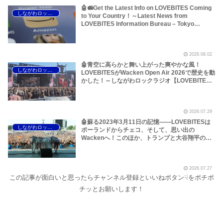
🤖📻Get the Latest Info on LOVEBITES Coming
しながわロックラジオ
to Your Country！～Latest News from
LOVEBITES Information Bureau – Tokyo
Branch
2026.08.02
🤖青空に高らかと舞い上がった爽やかな風！
しながわロックラジオ
LOVEBITESがWacken Open Air 2026で歴史を動
かした！～しながわロックラジオ【LOVEBITES
The Hammer of Wrath】【LOVEBITES Rising】
【LOVEBITES Judgement Day】【LOVEBITES
The Castaway】【LOVEBITES Raise Some
2026.07.29
Hell】【LOVEBITES Soldier Stands Solitarily】
【LOVEBITES When Destinies Align】
🤖蘇る2023年3月11日の記憶――LOVEBITESは
しながわロックラジオ
【LOVEBITES M.D.O.】【LOVEBITES Holy
ポーランドからチェコ、そして、思い出の
War】
Wackenへ！このほか、トランプと大谷翔平のア
レ、国境を越えるオイルショックなどについて～
しながわロックラジオ【LOVEBITES Asami】
【LOVEBITES Wacken Open Air】
2026.07.27
【LOVEBITES The Castaway】【LOVEBITES
この記事が面白いと思ったらチャンネル登録といいねボタン☟をポチポ
One Will Remain】【LOVEBITES We The
United】【LOVEBITES Nameless Warrior】
チッとお願いします！
【James Last Vibrations】