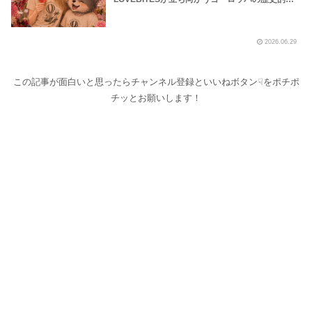
波の様子を地下鉄や路上プール、花火大会の様子
などから覗いてみました！～しながわロックラジ
オ【LOVEBITES Dream Of King】【LOVEBITES
2026.06.29
Soldier Stands Solitarily】【LOVEBITES Asami
Birthday Party】【Black Sabath N.I.B】【松崎
しげる 愛のメモリー】
この記事が面白いと思ったらチャンネル登録といいねボタン☟をポチポ
チッとお願いします！