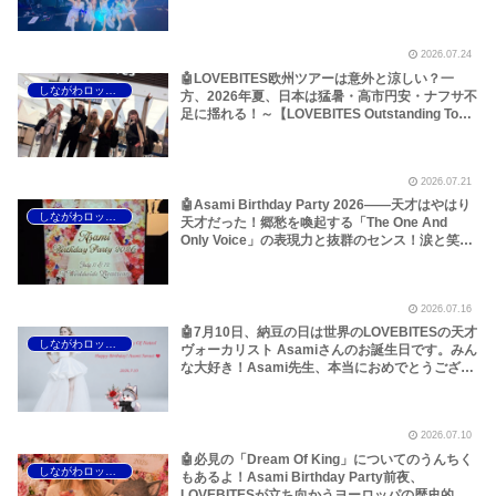
ら考えてみた！～しながわロックラジオ
【LOVEBITES Outstanding Tour EU/UK 2026】
【LOVEBITES When Destinies Allign】
2026.07.24
【LOVEBITES Blazing Halo】【LOVEBITES
Liar】【LOVEBITES One Will Remain】
🤖LOVEBITES欧州ツアーは意外と涼しい？一
しながわロックラジオ
【LOVEBITES Budapest】【Jethro Tull
方、2026年夏、日本は猛暑・高市円安・ナフサ不
Budapest】【Jethro Tull Pussy Willow】
足に揺れる！～【LOVEBITES Outstanding Tour
EU/UK 2026】【LOVEBITES Asami】
【LOVEBITES Dream Of King】【LOVEBITES
The Eve Of Change】【LOVEBITES Silence The
2026.07.21
Void】【LOVEBITES Eternally】【LOVEBITES
Lost In The Garden】【LOVEBITES スナック
🤖Asami Birthday Party 2026――天才はやはり
しながわロックラジオ
Asami】
天才だった！郷愁を喚起する「The One And
Only Voice」の表現力と抜群のセンス！涙と笑顔
の2日間のレポートをお届けします～しながわロ
ックラジオ【追記あり】【LOVEBITES Asami】
【ラブバイツ Asami】【接吻 -kiss- ORIGINAL
2026.07.16
LOVE】【LA・LA・LA LOVE SONG 久保田利伸
with NAOMI CAMPBELL】【恋におちて -Fall in
🤖7月10日、納豆の日は世界のLOVEBITESの天才
しながわロックラジオ
love- 小林明子】【Hello, Again ～昔からある場
ヴォーカリスト Asamiさんのお誕生日です。みん
所～ My Little Lover】【夜空ノムコウ SMAP】
な大好き！Asami先生、本当におめでとうござい
【炎 LiSA】【明日への手紙 手嶌葵】【糸 中島み
ます！いつもありがとうございます！～しながわ
ゆき】
ロックラジオ【LOVEBITES Asami Birthday】
【ラブバイツ Asami Birthday】【LOVEBITES
2026.07.10
Asami Birthday Party】【LOVEBITES 歌詞 和
訳】【LOVEBITES The Eve Of Change】
🤖必見の「Dream Of King」についてのうんちく
しながわロックラジオ
【LOVEBITES Eternally】 【LOVEBITES
もあるよ！Asami Birthday Party前夜、
Addicted】 【LOVEBITES Someone’s Dream】
LOVEBITESが立ち向かうヨーロッパの歴史的熱