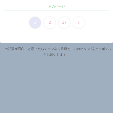
次のページ
次
1
2
17
へ
この記事が面白いと思ったらチャンネル登録といいねボタン☟をポチポチッ
とお願いします！