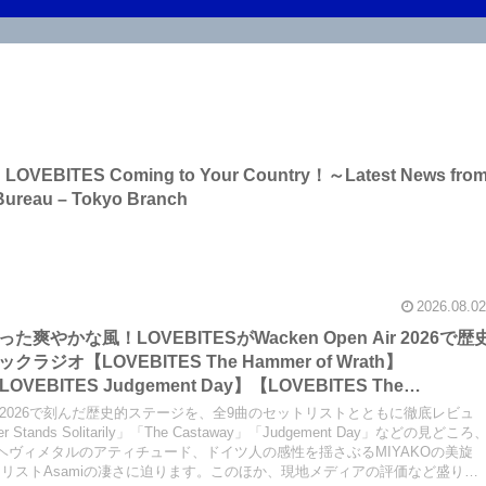
 on LOVEBITES Coming to Your Country！～Latest News fro
Bureau – Tokyo Branch
2026.08.02
やかな風！LOVEBITESがWacken Open Air 2026で歴
オ【LOVEBITES The Hammer of Wrath】
LOVEBITES Judgement Day】【LOVEBITES The
Raise Some Hell】【LOVEBITES Soldier Stands
en Air 2026で刻んだ歴史的ステージを、全9曲のセットリストとともに徹底レビュ
 When Destinies Align】【LOVEBITES M.D.O.】
ier Stands Solitarily」「The Castaway」「Judgement Day」などの見どころ
ヘヴィメタルのアティチュード、ドイツ人の感性を揺さぶるMIYAKOの美旋
】
リストAsamiの凄さに迫ります。このほか、現地メディアの評価など盛りだ