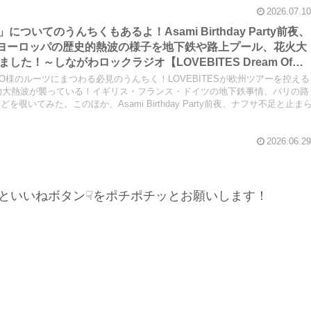
2026.07.10
ng」についてのうんちくもあるよ！Asami Birthday Party前夜、
かうヨーロッパの歴史的熱波の様子を地下鉄や路上プール、花火大
た！～しながわロックラジオ【LOVEBITES Dream Of
er Stands Solitarily】【LOVEBITES Asami Birthday
MIYAKO様のルーツにまつわる必見のうんちく！LOVEBITESが欧州ツアーを控える
th N.I.B】【松崎しげる 愛のメモリー】
史的大熱波が襲っている！イギリス・フランス・ドイツの地下鉄事情、パリの路
いてみた。このほか、Asami Birthday Party前夜、ナフサ不足と止ま
2026.06.29
といいねボタン☟をポチポチッとお願いします！