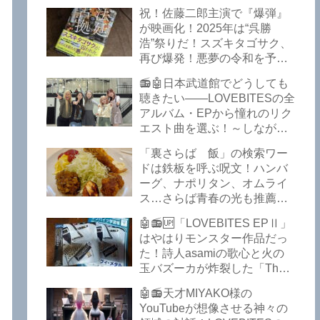
イークの極上グルメ情報が届
祝！佐藤二郎主演で『爆弾』
いた！激安の肉の刺し盛りが
が映画化！2025年は“呉勝
美味い！酒もぶっちぎりで安
浩”祭りだ！スズキタゴサク、
い！本格焼鳥 五反田「富士
再び爆発！悪夢の令和を予言
屋」がオープンから３カ月で
したような『法廷占拠 爆弾
ごった返しているぞ！【さら
📻🤖日本武道館でどうしても
２』が不気味な存在感で他を
ば青春の光 五反田 グルメ】
聴きたい――LOVEBITESの全
圧倒した！異形の家族小説
アルバム・EPから憧れのリク
『Q』も文句なしだぞ！～
エスト曲を選ぶ！～しながわ
2025年版「このミステリーが
ロックラジオ【LOVEBITES
すごい！」
「裏さらば 飯」の検索ワー
武道館】【ラブバイツ 武道
ドは鉄板を呼ぶ呪文！ハンバ
館】【LOVEBITES 武道館 セ
ーグ、ナポリタン、オムライ
トリ】【LOVEBITES リクエ
ス…さらば青春の光も推薦！
スト曲】【LOVEBITES
五反田の「雪月花」で５食限
Inspire】【LOVEBITES Under
🤖📻🆙「LOVEBITES EPⅡ」
定のお子様ランチを食ってき
The Red Sky】【LOVEBITES
はやはりモンスター作品だっ
たよ！【さらば青春の光 五反
Epilogue】【LOVEBITES
た！詩人asamiの歌心と火の
田 グルメ】
Today Is The Day】
玉バズーカが炸裂した「The
【LOVEBITES Dystopia
Bell In The Jail」は涙腺決壊も
Symphony】【LOVEBITES
🤖📻天才MIYAKO様の
のだぞ！～しながわロックラ
My Orion】【LOVEBITES
YouTubeが想像させる神々の
ジオ【追記あり】