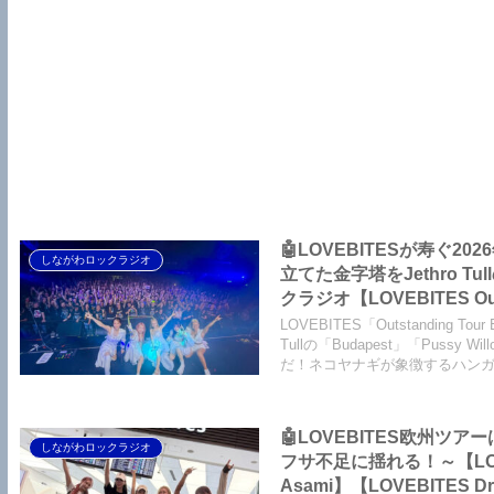
🤖LOVEBITESが寿ぐ
しながわロックラジオ
立てた金字塔をJethro
クラジオ【LOVEBITES Outs
Destinies Allign】【LO
LOVEBITES「Outstanding
One Will Remain】【LOVE
Tullの「Budapest」「Pus
だ！ネコヤナギが象徴するハン
Pussy Willow】
🤖LOVEBITES欧州
しながわロックラジオ
フサ不足に揺れる！～【LOVEBITES Outstanding Tour EU/U
Asami】【LOVEBITES Dre