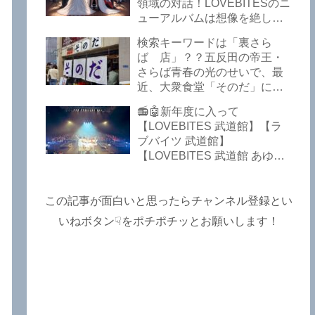
Lost In The Garden】
領域の対話！LOVEBITESのニ
【LOVEBITES The Bell In
ューアルバムは想像を絶して
The Jail】【LOVEBITES Out
凄くなる！！このほか、火の
検索キーワードは「裏さら
Of Control】【LOVEBITES
玉てやんでい、D-A-Dの新
ば 店」？？五反田の帝王・
The Eve Of Change】
曲、ブルース・ディッキンソ
さらば青春の光のせいで、最
ン情報などです～しながわロ
近、大衆食堂「そのだ」に入
ックラジオ【追記複数あり】
れなくなっているので困った
📻🤖新年度に入って
よ…【さらば青春の光 五反田
【LOVEBITES 武道館】【ラ
グルメ】
ブバイツ 武道館】
【LOVEBITES 武道館 あゆ
み】【LOVEBITES 2025 セト
リ】【ラブバイツ ライブ
2025 セトリ】【LOVEBITES
この記事が面白いと思ったらチャンネル登録とい
海外の反応】あたりがトレン
いねボタン☟をポチポチッとお願いします！
ドキーワードのようです。
ETERNAL PHENOMENON
TOURでは、海外のファンの
姿がたくさん見られました
よ！～しながわロックラジオ
【追記あり】