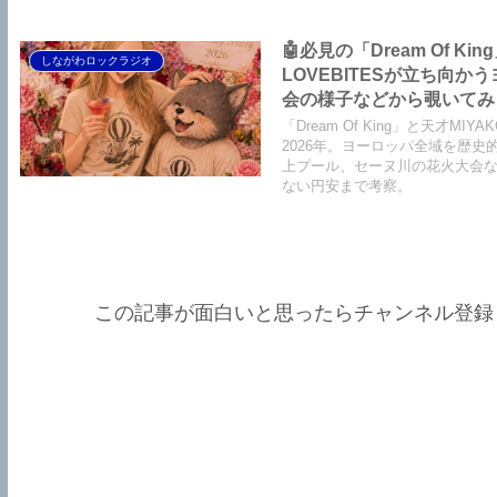
🤖必見の「Dream Of Ki
しながわロックラジオ
LOVEBITESが立ち向
会の様子などから覗いてみまし
King】【LOVEBITES Soldi
「Dream Of King」と天才
Party】【Black Saba
2026年。ヨーロッパ全域を歴
上プール、セーヌ川の花火大会などを覗
ない円安まで考察。
この記事が面白いと思ったらチャンネル登録