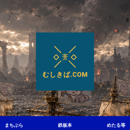
まちぶら
鉄板本
めたる等