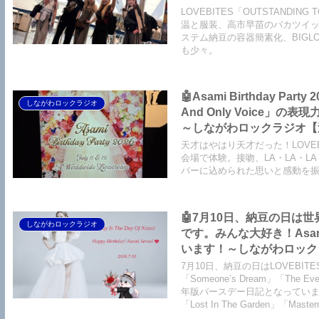
【LOVEBITES Silence Th
LOVEBITES「OUTSTANDI
Garden】【LOVEBITES
温と服装、高市早苗のバカツイ
ステム納豆の容器簡素化、BIGL
も少々。
🤖Asami Birthday 
しながわロックラジオ
And Only Voice
～しながわロックラジオ【追記
吻 -kiss- ORIGINAL L
天才はやはり天才だった！LOVEBITE
CAMPBELL】【恋におちて -
会場で体験。接吻、LA・LA・L
バーに込められた思いと感動を
My Little Lover】
みゆき】
🤖7月10日、納豆の日は世
しながわロックラジオ
です。みんな大好き！As
います！～しながわロックラジオ【
Birthday】【LOVEBITES
7月10日、納豆の日はLOVEBIT
【LOVEBITES The Eve O
「Someone’s Dream」「The
年版バースデー日記となっています。このほ
Addicted】 【LOVEBITES
「Lost In The Garden」「Mas