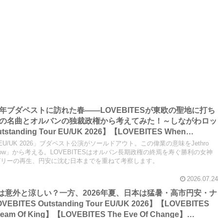
2026年ブダペストに訪れた春――LOVEBITESが東欧の聖地に打ち
 Tullの名曲とオルバンの独裁政権から考えてみた！～しながわロッ
tanding Tour EU/UK 2026】【LOVEBITES When
VEBITES Blazing Halo】【LOVEBITES Liar】【LOVEBITES
 Tour EU/UK 2026」ブダペスト公演がソールドアウト。この偉業の意味をJethro
BITES Budapest】【Jethro Tull Budapest】【Jethro Tull
sy Willow」から考える。LOVEBITESはオルバン長期政権の終焉を寿ぐ勝利の女神
ガリーの再生、円安に沈む日本までを重ねて考察します。
2026.07.24
ツアーは意外と涼しい？一方、2026年夏、日本は猛暑・高市円安・ナ
K 2026】【LOVEBITES
am Of King】【LOVEBITES The Eve Of Change】