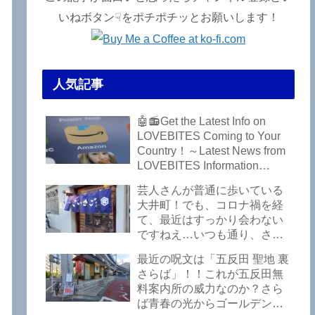
いねボタン☟をポチポチッとお願いします！
人気記事
ラ
🤖📻Get the Latest Info on
LOVEBITES Coming to Your
Country！～Latest News from
LOVEBITES Information
Bureau – Tokyo Branch
芸人さんが普通に歩いている
大井町！でも、コロナ禍を経
て、最近はすっかり会わない
ですねえ…いつも通り、さぼ
って激シブ「こいさご」で昼
最近の呪文は「五反田 聖地 裏
から飲んできました。私以外
さらば」！！これが五反田無
にもLOVEBITESファンが数名
料案内所の威力なのか？さら
いるようですよ笑
ば青春の光からゴールデンウ