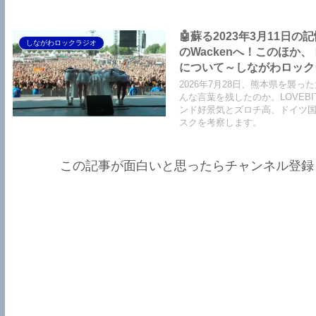
くさん。スナックAsami情報も
🤖蘇る2023年3月11日
しながわロックラジオ
のWackenへ！このほ
について～しながわロックラジオ【
Air】【LOVEBITES The 
2026年7月28日、熊本県を襲った
We The United】【LOVEBI
んな言葉を残したのか。LOVEBIT
ンド好景気とズロチ高、ドイツ
スクを考察します。
この記事が面白いと思ったらチャンネル登録