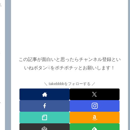
e
気
て
接
この記事が面白いと思ったらチャンネル登録とい
と
いねボタン☟をポチポチッとお願いします！
島
takebbbbをフォローする