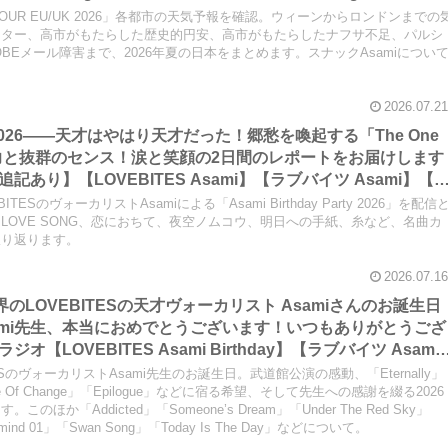
e Void】【LOVEBITES Eternally】【LOVEBITES Lost In Th
NG TOUR EU/UK 2026」各都市の天気予報を確認。ウィーンからロンドンまでの
 スナックAsami】
ッター、高市がもたらした歴史的円安、高市がもたらしたナフサ不足、パルシ
OBEメール障害まで、2026年夏の日本をまとめます。スナックAsamiについ
2026.07.21
Party 2026――天才はやはり天才だった！郷愁を喚起する「The One
」の表現力と抜群のセンス！涙と笑顔の2日間のレポートをお届けします
あり】【LOVEBITES Asami】【ラブバイツ Asami】【
OVE】【LA・LA・LA LOVE SONG 久保田利伸 with NAOMI
SのヴォーカリストAsamiによる「Asami Birthday Party 2026」を配信
Fall in love- 小林明子】【Hello, Again ～昔からある場所～
A LOVE SONG、恋におちて、夜空ノムコウ、明日への手紙、糸など、名曲カ
振り返ります。
【夜空ノムコウ SMAP】【炎 LiSA】【明日への手紙 手嶌葵】【糸 中
2026.07.16
界のLOVEBITESの天才ヴォーカリスト Asamiさんのお誕生日
ami先生、本当におめでとうございます！いつもありがとうござ
LOVEBITES Asami Birthday】【ラブバイツ Asami
 Asami Birthday Party】【LOVEBITES 歌詞 和訳】
ESのヴォーカリストAsami先生のお誕生日。武道館公演の感動、「Eternally」
f Change】【LOVEBITES Eternally】 【LOVEBITES
 Eve Of Change」「Epilogue」などに宿る希望、そして先生への感謝を綴る2026
か「Addicted」「Someone’s Dream」「Under The Red Sky」
 Someone’s Dream】
termind 01」「Swan Song」「Today Is The Day」などについて。