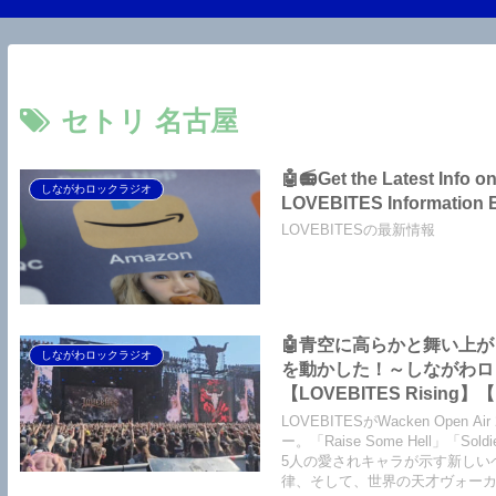
セトリ 名古屋
🤖📻Get the Latest Info
しながわロックラジオ
LOVEBITES Information 
LOVEBITESの最新情報
🤖青空に高らかと舞い上がった爽
しながわロックラジオ
を動かした！～しながわロックラジ
【LOVEBITES Rising】【
Castaway】【LOVEBITES 
LOVEBITESがWacken Op
Solitarily】【LOVEBITES
ー。「Raise Some Hell」「Sold
5人の愛されキャラが示す新しい
【LOVEBITES Holy War
律、そして、世界の天才ヴォーカ