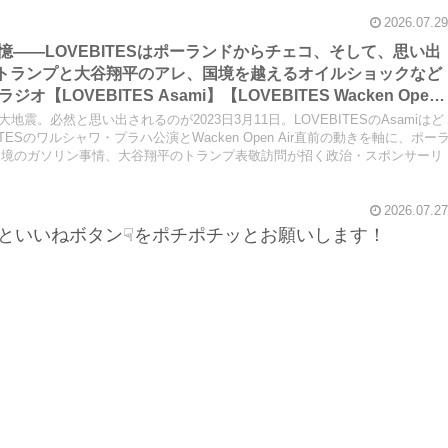
あります。
2026.07.29
の記憶――LOVEBITESはポーランドからチェコ、そして、思い出
か、トランプと大谷翔平のアレ、国境を越えるオイルショックなど
LOVEBITES Asami】【LOVEBITES Wacken Open
Castaway】【LOVEBITES One Will Remain】【LOVEBITES
大地震。必然と思い出されるのが2023日3月11日。LOVEBITESのAsamiはど
TES Nameless Warrior】【James Last Vibrations】
ESのワルシャワ・プラハ公演とWacken Open Air直前の動きを軸に、ポー
国境のガソリン事情、大谷翔平のトランプ表敬訪問が招く政治・スポンサーリ
2026.07.27
といいねボタン☟をポチポチッとお願いします！