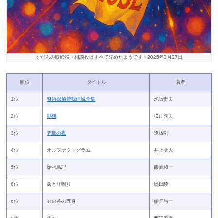
くだんの取締役・相談役はすべて辞めたようです＝2025年3月27日
順位
タイトル
著者
1位
奇術探偵曾我佳城全集
泡坂妻夫
2位
動機
横山秀夫
3位
禿鷹の夜
逢坂剛
4位
オルファクトグラム
井上夢人
5位
始祖鳥記
飯嶋和一
6位
象と耳鳴り
恩田陸
6位
虹の谷の五月
船戸与一