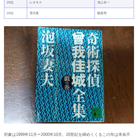
20位
レオキス
池上永一
20位
雪月夜
馳星周
対象は1999年11月ー2000年10月。20世紀を締めくくるこの年は本命不