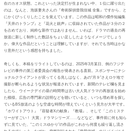
在のカオス状態。これといった決定打が生まれない中、１位に躍り出た
のは、なんと、泡坂妻夫さんの『奇術探偵曾我佳城 全集』ですから、と
にかくびっくりしたことを覚えています。この作品は昭和の傑作短編集
『天井のトランプ』と『花火と銃声』に収録されていた作品が３分の２
を占めており、純粋な新作ではありません。いわば、ドラマの過去の再
放送に新しく制作した数話をちょい足ししたようなイメージでしょう
か。偉大な作品だということは理解していますが、それでも当時はかな
り意外だという感想を持ちました。
奇しくも、本稿をリライトしているのは、2025年3月某日、例のフジテ
レビの事件の第三者委員会の報告が発表される直前。スポンサーにナシ
ョナルクライアントが戻ってくる兆しはなく、あの“月９”さえロケ地で
撮影が断られるような状況が報道されています。新聞のテレビ欄を見ま
したら、ウイークデイの昼の時間帯は古い大人気ドラマの再放送を始め
た模様。広告の専門家の説明などを聴いていると、いつも埋め草を探し
ているBS放送のような空虚な時間が増えていくという見方が大半です。
『ホワイトアウト』『容疑者Xの献身』『教場』、そして「
このミステ
リーがすごい！ 大賞」ドラマシリーズ……などなど、事件前に何も知ら
ずに見ていた、“
このミスゆかり”の作品がこれから何度も繰り返し流さ