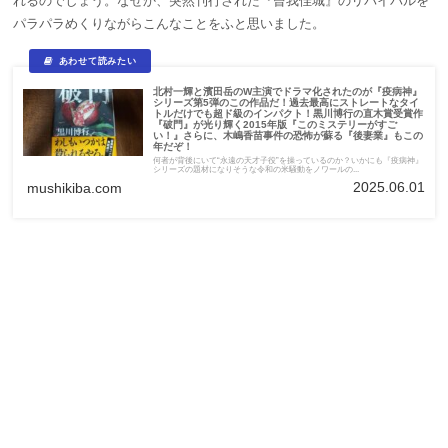
れるのでしょう。なぜか、突然刊行された『曾我佳城』のリバイバルを
パラパラめくりながらこんなことをふと思いました。
北村一輝と濱田岳のW主演でドラマ化されたのが『疫病神』
シリーズ第5弾のこの作品だ！過去最高にストレートなタイ
トルだけでも超ド級のインパクト！黒川博行の直木賞受賞作
『破門』が光り輝く2015年版『このミステリーがすご
い！』さらに、木嶋香苗事件の恐怖が蘇る『後妻業』もこの
年だぞ！
何者が背後にいて“永遠の天才子役”を操っているのか？いかにも『疫病神』
シリーズの題材になりそうな令和の米騒動をノワールの...
2025.06.01
mushikiba.com