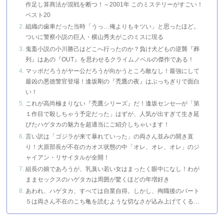
作足し算商法が混戦を断つ！～2001年 このミステリーがすごい！
ベスト20
組織の歯車だった当時「うっ…俺よりもキツい」と思ったほど。
ついに警察小説の巨人・横山秀夫がこのミスに現る
鬼畜小説の小川勝己はどこへ行ったのか？負け犬どもの逆襲『葬
列』はあの『OUT』を思わせるクライムノベルの傑作である！
マッポだろうがヤー公だろうが向かうところ敵なし！最強にして
最凶の悪徳警官登場！逢坂剛の『禿鷹の夜』はぶっちぎりで面白
い！
これが高尚極まりない『禿鷹シリーズ』だ！逢坂センセ―が「第
１作目で殺しちゃう予定だった」はずが、人気が出すぎて生き延
びたハゲタカの魅力を超適当にご紹介しちゃいます！
言い訳は「ゴジラが来て暴れていった」の両さん並みの開き直
り！大原部長が不在のカオス状態の中「オレ、オレ、オレ」のジ
ャイアン・リサイタルが全開！
組長の娘であろうが、乳臭い若い女はまったく眼中になし！わが
ままセックスのハゲタカは周囲が驚くほどの年増好き
あわれ、ハゲタカ、すべては自業自得。しかし、殉職後のパート
５は両さん不在のこち亀を読むような切なさが込み上げてくる…