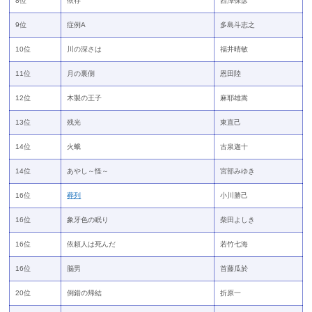
8位
依存
西澤保彦
9位
症例A
多島斗志之
10位
川の深さは
福井晴敏
11位
月の裏側
恩田陸
12位
木製の王子
麻耶雄嵩
13位
残光
東直己
14位
火蛾
古泉迦十
14位
あやし～怪～
宮部みゆき
16位
葬列
小川勝己
16位
象牙色の眠り
柴田よしき
16位
依頼人は死んだ
若竹七海
16位
脳男
首藤瓜於
20位
倒錯の帰結
折原一