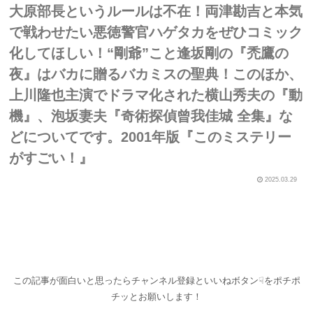
大原部長というルールは不在！両津勘吉と本気
で戦わせたい悪徳警官ハゲタカをぜひコミック
化してほしい！“剛爺”こと逢坂剛の『禿鷹の
夜』はバカに贈るバカミスの聖典！このほか、
上川隆也主演でドラマ化された横山秀夫の『動
機』、泡坂妻夫『奇術探偵曾我佳城 全集』な
どについてです。2001年版『このミステリー
がすごい！』
2025.03.29
この記事が面白いと思ったらチャンネル登録といいねボタン☟をポチポ
チッとお願いします！