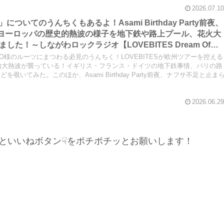
2026.07.10
ng」についてのうんちくもあるよ！Asami Birthday Party前夜、
かうヨーロッパの歴史的熱波の様子を地下鉄や路上プール、花火大
た！～しながわロックラジオ【LOVEBITES Dream Of
er Stands Solitarily】【LOVEBITES Asami Birthday
MIYAKO様のルーツにまつわる必見のうんちく！LOVEBITESが欧州ツアーを控える
th N.I.B】【松崎しげる 愛のメモリー】
史的大熱波が襲っている！イギリス・フランス・ドイツの地下鉄事情、パリの路
いてみた。このほか、Asami Birthday Party前夜、ナフサ不足と止ま
2026.06.29
といいねボタン☟をポチポチッとお願いします！