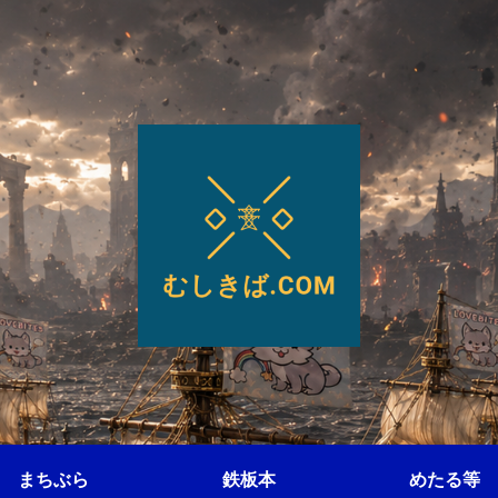
まちぶら
鉄板本
めたる等