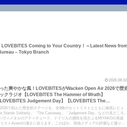
 on LOVEBITES Coming to Your Country！～Latest News fro
Bureau – Tokyo Branch
2026.08.02
やかな風！LOVEBITESがWacken Open Air 2026で歴
オ【LOVEBITES The Hammer of Wrath】
LOVEBITES Judgement Day】【LOVEBITES The
Raise Some Hell】【LOVEBITES Soldier Stands
en Air 2026で刻んだ歴史的ステージを、全9曲のセットリストとともに徹底レビュ
 When Destinies Align】【LOVEBITES M.D.O.】
ier Stands Solitarily」「The Castaway」「Judgement Day」などの見どころ
ヘヴィメタルのアティチュード、ドイツ人の感性を揺さぶるMIYAKOの美旋
】
リストAsamiの凄さに迫ります。このほか、現地メディアの評価など盛りだ