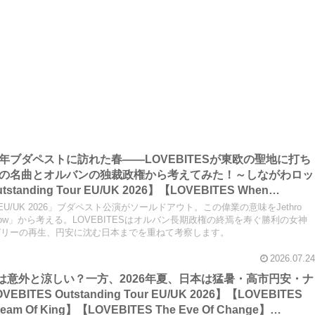
2026年ブダペストに訪れた春――LOVEBITESが東欧の聖地に打ち
 Tullの名曲とオルバンの独裁政権から考えてみた！～しながわロッ
tanding Tour EU/UK 2026】【LOVEBITES When
VEBITES Blazing Halo】【LOVEBITES Liar】【LOVEBITES
 Tour EU/UK 2026」ブダペスト公演がソールドアウト。この偉業の意味をJethro
BITES Budapest】【Jethro Tull Budapest】【Jethro Tull
sy Willow」から考える。LOVEBITESはオルバン長期政権の終焉を寿ぐ勝利の女神
ガリーの再生、円安に沈む日本までを重ねて考察します。
2026.07.24
ツアーは意外と涼しい？一方、2026年夏、日本は猛暑・高市円安・ナ
K 2026】【LOVEBITES
am Of King】【LOVEBITES The Eve Of Change】