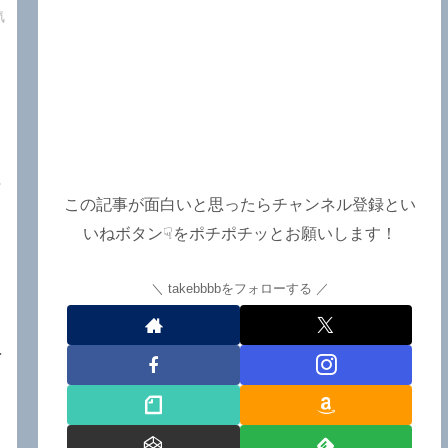
e
気
て
接
この記事が面白いと思ったらチャンネル登録とい
と
いねボタン☟をポチポチッとお願いします！
島
takebbbbをフォローする