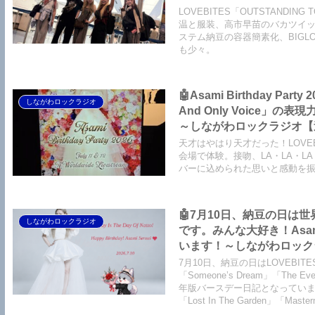
【LOVEBITES Silence Th
LOVEBITES「OUTSTANDI
Garden】【LOVEBITES
温と服装、高市早苗のバカツイ
ステム納豆の容器簡素化、BIGL
も少々。
🤖Asami Birthday 
しながわロックラジオ
And Only Voice
～しながわロックラジオ【追記
吻 -kiss- ORIGINAL L
天才はやはり天才だった！LOVEBITE
CAMPBELL】【恋におちて -
会場で体験。接吻、LA・LA・L
バーに込められた思いと感動を
My Little Lover】
みゆき】
🤖7月10日、納豆の日は世
しながわロックラジオ
です。みんな大好き！As
います！～しながわロックラジオ【
Birthday】【LOVEBITES
7月10日、納豆の日はLOVEBIT
【LOVEBITES The Eve O
「Someone’s Dream」「The
年版バースデー日記となっています。このほ
Addicted】 【LOVEBITES
「Lost In The Garden」「Mas