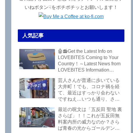
いねボタン☟をポチポチッとお願いします！
人気記事
ラ
🤖📻Get the Latest Info on
LOVEBITES Coming to Your
Country！～Latest News from
LOVEBITES Information
Bureau – Tokyo Branch
芸人さんが普通に歩いている
大井町！でも、コロナ禍を経
て、最近はすっかり会わない
ですねえ…いつも通り、さぼ
って激シブ「こいさご」で昼
最近の呪文は「五反田 聖地 裏
から飲んできました。私以外
さらば」！！これが五反田無
にもLOVEBITESファンが数名
料案内所の威力なのか？さら
いるようですよ笑
ば青春の光からゴールデンウ