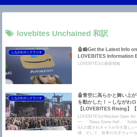
lovebites Unchained 和訳
🤖📻Get the Latest Info
しながわロックラジオ
LOVEBITES Information 
LOVEBITESの最新情報
🤖青空に高らかと舞い上がった爽
しながわロックラジオ
を動かした！～しながわロックラジ
【LOVEBITES Rising】【
Castaway】【LOVEBITES 
LOVEBITESがWacken Op
Solitarily】【LOVEBITES
ー。「Raise Some Hell」「Sold
5人の愛されキャラが示す新しい
【LOVEBITES Holy War
律、そして、世界の天才ヴォーカ