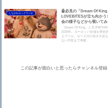
🤖必見の「Dream Of Ki
しながわロックラジオ
LOVEBITESが立ち向
会の様子などから覗いてみまし
King】【LOVEBITES Soldi
「Dream Of King」と天才
Party】【Black Saba
2026年。ヨーロッパ全域を歴
上プール、セーヌ川の花火大会などを覗
ない円安まで考察。
この記事が面白いと思ったらチャンネル登録