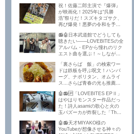
イークの極上グルメ情報が届
祝！佐藤二郎主演で『爆弾』
いた！激安の肉の刺し盛りが
が映画化！2025年は“呉勝
美味い！酒もぶっちぎりで安
浩”祭りだ！スズキタゴサク、
い！本格焼鳥 五反田「富士
再び爆発！悪夢の令和を予言
屋」がオープンから３カ月で
したような『法廷占拠 爆弾
ごった返しているぞ！【さら
📻🤖日本武道館でどうしても
２』が不気味な存在感で他を
ば青春の光 五反田 グルメ】
聴きたい――LOVEBITESの全
圧倒した！異形の家族小説
アルバム・EPから憧れのリク
『Q』も文句なしだぞ！～
エスト曲を選ぶ！～しながわ
2025年版「このミステリーが
ロックラジオ【LOVEBITES
すごい！」
「裏さらば 飯」の検索ワー
武道館】【ラブバイツ 武道
ドは鉄板を呼ぶ呪文！ハンバ
館】【LOVEBITES 武道館 セ
ーグ、ナポリタン、オムライ
トリ】【LOVEBITES リクエ
ス…さらば青春の光も推薦！
スト曲】【LOVEBITES
五反田の「雪月花」で５食限
Inspire】【LOVEBITES Under
🤖📻🆙「LOVEBITES EPⅡ」
定のお子様ランチを食ってき
The Red Sky】【LOVEBITES
はやはりモンスター作品だっ
たよ！【さらば青春の光 五反
Epilogue】【LOVEBITES
た！詩人asamiの歌心と火の
田 グルメ】
Today Is The Day】
玉バズーカが炸裂した「The
【LOVEBITES Dystopia
Bell In The Jail」は涙腺決壊も
Symphony】【LOVEBITES
🤖📻天才MIYAKO様の
のだぞ！～しながわロックラ
My Orion】【LOVEBITES
YouTubeが想像させる神々の
ジオ【追記あり】