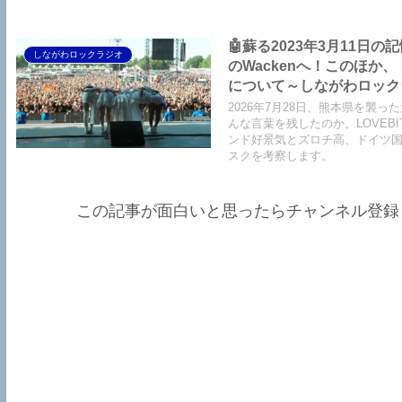
くさん。スナックAsami情報も
🤖蘇る2023年3月11日
しながわロックラジオ
のWackenへ！このほ
について～しながわロックラジオ【
Air】【LOVEBITES The 
2026年7月28日、熊本県を襲った
We The United】【LOVEBI
んな言葉を残したのか。LOVEBIT
ンド好景気とズロチ高、ドイツ
スクを考察します。
この記事が面白いと思ったらチャンネル登録