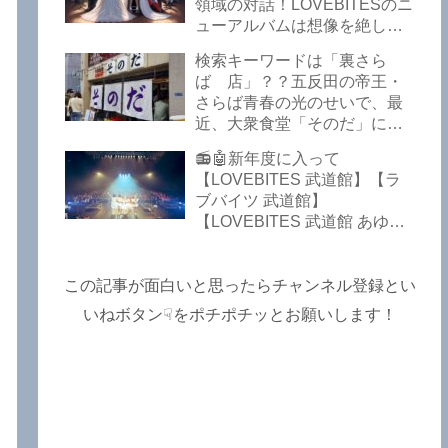
Lost In The Garden】
領域の対話！LOVEBITESのニ
【LOVEBITES The Bell In
ューアルバムは想像を絶して
The Jail】【LOVEBITES Out
凄くなる！！このほか、火の
検索キーワードは「裏さら
Of Control】【LOVEBITES
玉てやんでい、D-A-Dの新
ば 店」？？五反田の帝王・
The Eve Of Change】
曲、ブルース・ディッキンソ
さらば青春の光のせいで、最
ン情報などです～しながわロ
近、大衆食堂「そのだ」に入
ックラジオ【追記複数あり】
れなくなっているので困った
📻🤖新年度に入って
よ…【さらば青春の光 五反田
【LOVEBITES 武道館】【ラ
グルメ】
ブバイツ 武道館】
【LOVEBITES 武道館 あゆ
み】【LOVEBITES 2025 セト
リ】【ラブバイツ ライブ
2025 セトリ】【LOVEBITES
この記事が面白いと思ったらチャンネル登録とい
海外の反応】あたりがトレン
いねボタン☟をポチポチッとお願いします！
ドキーワードのようです。
ETERNAL PHENOMENON
TOURでは、海外のファンの
姿がたくさん見られました
よ！～しながわロックラジオ
【追記あり】