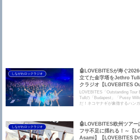
🤖LOVEBITESが寿ぐ
しながわロックラジオ
立てた金字塔をJethro
クラジオ【LOVEBITES Outs
Destinies Allign】【LO
LOVEBITES「Outstanding
One Will Remain】【LOVE
Tullの「Budapest」「Pus
だ！ネコヤナギが象徴するハン
Pussy Willow】
🤖LOVEBITES欧州
しながわロックラジオ
フサ不足に揺れる！～【LOVEBITES Outstanding Tour EU/U
Asami】【LOVEBITES Dre