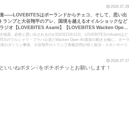
あります。
2026.07.29
の記憶――LOVEBITESはポーランドからチェコ、そして、思い出
か、トランプと大谷翔平のアレ、国境を越えるオイルショックなど
LOVEBITES Asami】【LOVEBITES Wacken Open
Castaway】【LOVEBITES One Will Remain】【LOVEBITES
大地震。必然と思い出されるのが2023日3月11日。LOVEBITESのAsamiはど
TES Nameless Warrior】【James Last Vibrations】
ESのワルシャワ・プラハ公演とWacken Open Air直前の動きを軸に、ポー
国境のガソリン事情、大谷翔平のトランプ表敬訪問が招く政治・スポンサーリ
2026.07.27
といいねボタン☟をポチポチッとお願いします！