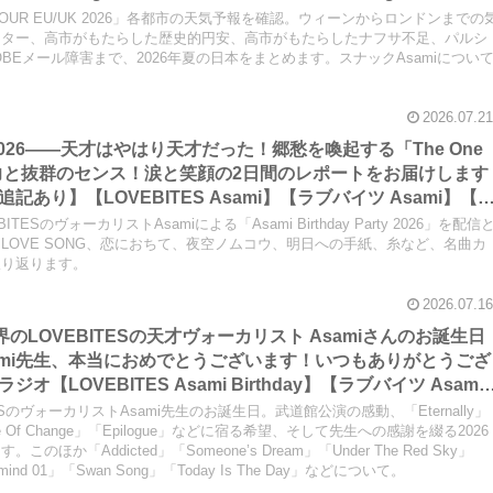
e Void】【LOVEBITES Eternally】【LOVEBITES Lost In Th
NG TOUR EU/UK 2026」各都市の天気予報を確認。ウィーンからロンドンまでの
 スナックAsami】
ッター、高市がもたらした歴史的円安、高市がもたらしたナフサ不足、パルシ
OBEメール障害まで、2026年夏の日本をまとめます。スナックAsamiについ
2026.07.21
Party 2026――天才はやはり天才だった！郷愁を喚起する「The One
」の表現力と抜群のセンス！涙と笑顔の2日間のレポートをお届けします
あり】【LOVEBITES Asami】【ラブバイツ Asami】【
OVE】【LA・LA・LA LOVE SONG 久保田利伸 with NAOMI
SのヴォーカリストAsamiによる「Asami Birthday Party 2026」を配信
Fall in love- 小林明子】【Hello, Again ～昔からある場所～
A LOVE SONG、恋におちて、夜空ノムコウ、明日への手紙、糸など、名曲カ
振り返ります。
【夜空ノムコウ SMAP】【炎 LiSA】【明日への手紙 手嶌葵】【糸 中
2026.07.16
界のLOVEBITESの天才ヴォーカリスト Asamiさんのお誕生日
ami先生、本当におめでとうございます！いつもありがとうござ
LOVEBITES Asami Birthday】【ラブバイツ Asami
 Asami Birthday Party】【LOVEBITES 歌詞 和訳】
ESのヴォーカリストAsami先生のお誕生日。武道館公演の感動、「Eternally」
f Change】【LOVEBITES Eternally】 【LOVEBITES
 Eve Of Change」「Epilogue」などに宿る希望、そして先生への感謝を綴る2026
か「Addicted」「Someone’s Dream」「Under The Red Sky」
 Someone’s Dream】
termind 01」「Swan Song」「Today Is The Day」などについて。