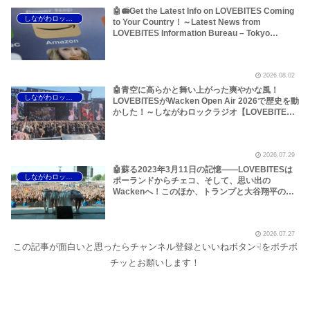
🤖📻Get the Latest Info on LOVEBITES Coming
しながわロックラジオ
to Your Country！～Latest News from
LOVEBITES Information Bureau – Tokyo
Branch
2026.08.02
🤖青空に高らかと舞い上がった爽やかな風！
しながわロックラジオ
LOVEBITESがWacken Open Air 2026で歴史を動
かした！～しながわロックラジオ【LOVEBITES
The Hammer of Wrath】【LOVEBITES Rising】
【LOVEBITES Judgement Day】【LOVEBITES
The Castaway】【LOVEBITES Raise Some
2026.07.29
Hell】【LOVEBITES Soldier Stands Solitarily】
【LOVEBITES When Destinies Align】
🤖蘇る2023年3月11日の記憶――LOVEBITESは
しながわロックラジオ
【LOVEBITES M.D.O.】【LOVEBITES Holy
ポーランドからチェコ、そして、思い出の
War】
Wackenへ！このほか、トランプと大谷翔平のア
レ、国境を越えるオイルショックなどについて～
しながわロックラジオ【LOVEBITES Asami】
【LOVEBITES Wacken Open Air】
2026.07.27
【LOVEBITES The Castaway】【LOVEBITES
この記事が面白いと思ったらチャンネル登録といいねボタン☟をポチポ
One Will Remain】【LOVEBITES We The
United】【LOVEBITES Nameless Warrior】
チッとお願いします！
【James Last Vibrations】