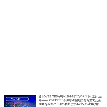
🤖LOVEBITESが寿ぐ2026年ブダペストに訪れた
しながわロックラジオ
春――LOVEBITESが東欧の聖地に打ち立てた金
字塔をJethro Tullの名曲とオルバンの独裁政権か