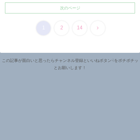
次のページ
次
1
2
14
へ
この記事が面白いと思ったらチャンネル登録といいねボタン☟をポチポチッ
とお願いします！