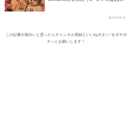
波の様子を地下鉄や路上プール、花火大会の様子
などから覗いてみました！～しながわロックラジ
オ【LOVEBITES Dream Of King】【LOVEBITES
2026.06.29
Soldier Stands Solitarily】【LOVEBITES Asami
Birthday Party】【Black Sabath N.I.B】【松崎
しげる 愛のメモリー】
この記事が面白いと思ったらチャンネル登録といいねボタン☟をポチポ
チッとお願いします！