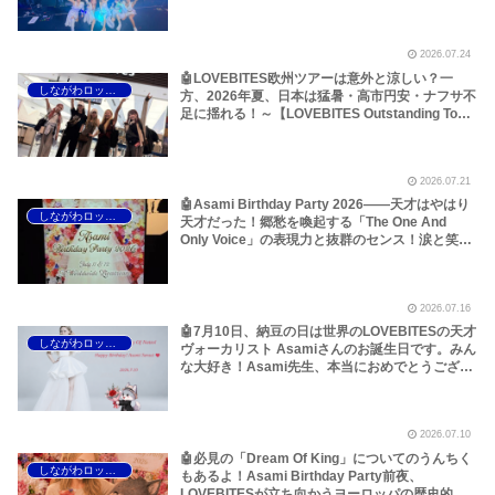
ら考えてみた！～しながわロックラジオ
【LOVEBITES Outstanding Tour EU/UK 2026】
【LOVEBITES When Destinies Allign】
2026.07.24
【LOVEBITES Blazing Halo】【LOVEBITES
Liar】【LOVEBITES One Will Remain】
🤖LOVEBITES欧州ツアーは意外と涼しい？一
しながわロックラジオ
【LOVEBITES Budapest】【Jethro Tull
方、2026年夏、日本は猛暑・高市円安・ナフサ不
Budapest】【Jethro Tull Pussy Willow】
足に揺れる！～【LOVEBITES Outstanding Tour
EU/UK 2026】【LOVEBITES Asami】
【LOVEBITES Dream Of King】【LOVEBITES
The Eve Of Change】【LOVEBITES Silence The
2026.07.21
Void】【LOVEBITES Eternally】【LOVEBITES
Lost In The Garden】【LOVEBITES スナック
🤖Asami Birthday Party 2026――天才はやはり
しながわロックラジオ
Asami】
天才だった！郷愁を喚起する「The One And
Only Voice」の表現力と抜群のセンス！涙と笑顔
の2日間のレポートをお届けします～しながわロ
ックラジオ【追記あり】【LOVEBITES Asami】
【ラブバイツ Asami】【接吻 -kiss- ORIGINAL
2026.07.16
LOVE】【LA・LA・LA LOVE SONG 久保田利伸
with NAOMI CAMPBELL】【恋におちて -Fall in
🤖7月10日、納豆の日は世界のLOVEBITESの天才
しながわロックラジオ
love- 小林明子】【Hello, Again ～昔からある場
ヴォーカリスト Asamiさんのお誕生日です。みん
所～ My Little Lover】【夜空ノムコウ SMAP】
な大好き！Asami先生、本当におめでとうござい
【炎 LiSA】【明日への手紙 手嶌葵】【糸 中島み
ます！いつもありがとうございます！～しながわ
ゆき】
ロックラジオ【LOVEBITES Asami Birthday】
【ラブバイツ Asami Birthday】【LOVEBITES
2026.07.10
Asami Birthday Party】【LOVEBITES 歌詞 和
訳】【LOVEBITES The Eve Of Change】
🤖必見の「Dream Of King」についてのうんちく
しながわロックラジオ
【LOVEBITES Eternally】 【LOVEBITES
もあるよ！Asami Birthday Party前夜、
Addicted】 【LOVEBITES Someone’s Dream】
LOVEBITESが立ち向かうヨーロッパの歴史的熱