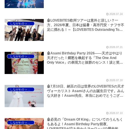
ら考えてみた！～しながわロックラジオ
【LOVEBITES Outstanding Tour EU/UK 2026】
【LOVEBITES When Destinies Allign】
2026.07.24
【LOVEBITES Blazing Halo】【LOVEBITES
Liar】【LOVEBITES One Will Remain】
🤖LOVEBITES欧州ツアーは意外と涼しい？一
しながわロックラジオ
【LOVEBITES Budapest】【Jethro Tull
方、2026年夏、日本は猛暑・高市円安・ナフサ不
Budapest】【Jethro Tull Pussy Willow】
足に揺れる！～【LOVEBITES Outstanding Tour
EU/UK 2026】【LOVEBITES Asami】
【LOVEBITES Dream Of King】【LOVEBITES
The Eve Of Change】【LOVEBITES Silence The
2026.07.21
Void】【LOVEBITES Eternally】【LOVEBITES
Lost In The Garden】【LOVEBITES スナック
🤖Asami Birthday Party 2026――天才はやはり
しながわロックラジオ
Asami】
天才だった！郷愁を喚起する「The One And
Only Voice」の表現力と抜群のセンス！涙と笑顔
の2日間のレポートをお届けします～しながわロ
ックラジオ【追記あり】【LOVEBITES Asami】
【ラブバイツ Asami】【接吻 -kiss- ORIGINAL
2026.07.16
LOVE】【LA・LA・LA LOVE SONG 久保田利伸
with NAOMI CAMPBELL】【恋におちて -Fall in
🤖7月10日、納豆の日は世界のLOVEBITESの天才
しながわロックラジオ
love- 小林明子】【Hello, Again ～昔からある場
ヴォーカリスト Asamiさんのお誕生日です。みん
所～ My Little Lover】【夜空ノムコウ SMAP】
な大好き！Asami先生、本当におめでとうござい
【炎 LiSA】【明日への手紙 手嶌葵】【糸 中島み
ます！いつもありがとうございます！～しながわ
ゆき】
ロックラジオ【LOVEBITES Asami Birthday】
【ラブバイツ Asami Birthday】【LOVEBITES
2026.07.10
Asami Birthday Party】【LOVEBITES 歌詞 和
訳】【LOVEBITES The Eve Of Change】
🤖必見の「Dream Of King」についてのうんちく
しながわロックラジオ
【LOVEBITES Eternally】 【LOVEBITES
もあるよ！Asami Birthday Party前夜、
Addicted】 【LOVEBITES Someone’s Dream】
LOVEBITESが立ち向かうヨーロッパの歴史的熱