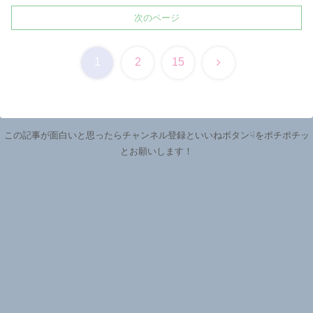
次のページ
次
1
2
15
へ
この記事が面白いと思ったらチャンネル登録といいねボタン☟をポチポチッ
とお願いします！