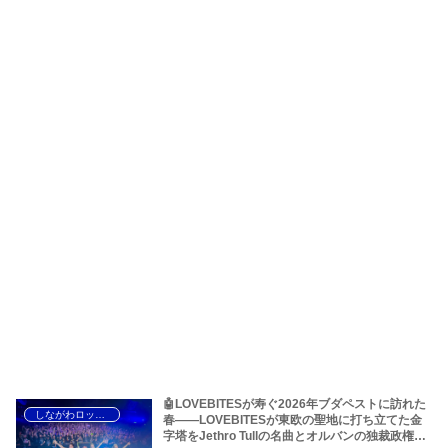
🤖LOVEBITESが寿ぐ2026年ブダペストに訪れた
しながわロックラジオ
春――LOVEBITESが東欧の聖地に打ち立てた金
字塔をJethro Tullの名曲とオルバンの独裁政権か