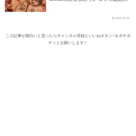
波の様子を地下鉄や路上プール、花火大会の様子
などから覗いてみました！～しながわロックラジ
オ【LOVEBITES Dream Of King】【LOVEBITES
2026.06.29
Soldier Stands Solitarily】【LOVEBITES Asami
Birthday Party】【Black Sabath N.I.B】【松崎
しげる 愛のメモリー】
この記事が面白いと思ったらチャンネル登録といいねボタン☟をポチポ
チッとお願いします！