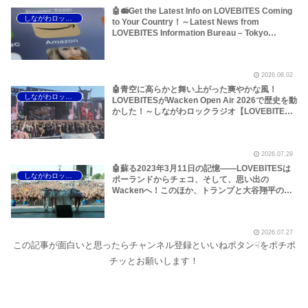
🤖📻Get the Latest Info on LOVEBITES Coming
しながわロックラジオ
to Your Country！～Latest News from
LOVEBITES Information Bureau – Tokyo
Branch
2026.08.02
🤖青空に高らかと舞い上がった爽やかな風！
しながわロックラジオ
LOVEBITESがWacken Open Air 2026で歴史を動
かした！～しながわロックラジオ【LOVEBITES
The Hammer of Wrath】【LOVEBITES Rising】
【LOVEBITES Judgement Day】【LOVEBITES
The Castaway】【LOVEBITES Raise Some
2026.07.29
Hell】【LOVEBITES Soldier Stands Solitarily】
【LOVEBITES When Destinies Align】
🤖蘇る2023年3月11日の記憶――LOVEBITESは
しながわロックラジオ
【LOVEBITES M.D.O.】【LOVEBITES Holy
ポーランドからチェコ、そして、思い出の
War】
Wackenへ！このほか、トランプと大谷翔平のア
レ、国境を越えるオイルショックなどについて～
しながわロックラジオ【LOVEBITES Asami】
【LOVEBITES Wacken Open Air】
2026.07.27
【LOVEBITES The Castaway】【LOVEBITES
この記事が面白いと思ったらチャンネル登録といいねボタン☟をポチポ
One Will Remain】【LOVEBITES We The
United】【LOVEBITES Nameless Warrior】
チッとお願いします！
【James Last Vibrations】