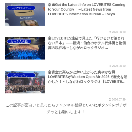
🤖📻Get the Latest Info on LOVEBITES Coming
しながわロックラジオ
to Your Country！～Latest News from
LOVEBITES Information Bureau – Tokyo
Branch
2026.08.10
🤖LOVEBITES遠征で見えた「行けるけど泊まれ
おっさんの飯
ない日本」――新潟・仙台のホテル代爆騰と物価
高の現在地～しながわロックラジオ
【LOVEBITES The Castaway】【LOVEBITES
Silence The Void】【LOVEBITES Forbidden
Thirst】【LOVEBITES Blazing Halo】
2026.08.10
【LOVEBITES Dream Of King】【LOVEBITES
Phoenix Rises Again】【LOVEBITES Out Of
🤖青空に高らかと舞い上がった爽やかな風！
しながわロックラジオ
Control】【LOVEBITES Wheels On Fire】
LOVEBITESがWacken Open Air 2026で歴史を動
【LOVEBITES The Eve Of Change】
かした！～しながわロックラジオ【LOVEBITES
【LOVEBITES Reaper’s Lullaby】【LOVEBITES
The Hammer of Wrath】【LOVEBITES Rising】
Eternally】【LOVEBITES One Will Remain】
【LOVEBITES Judgement Day】【LOVEBITES
【LOVEBITES Inspire】【LOVEBITES
The Castaway】【LOVEBITES Raise Some
Epilogue】【LOVEBITES Dystopia
2026.07.29
Hell】【LOVEBITES Soldier Stands Solitarily】
Symphony】
この記事が面白いと思ったらチャンネル登録といいねボタン☟をポチポ
【LOVEBITES When Destinies Align】
【LOVEBITES M.D.O.】【LOVEBITES Holy
チッとお願いします！
War】