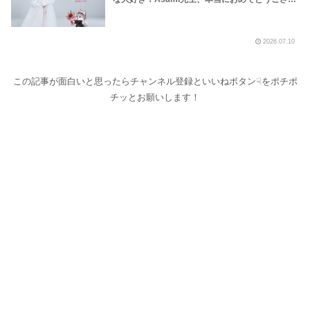
【炎 LiSA】【明日への手紙 手嶌葵】【糸 中島み
ます！いつもありがとうございます！～しながわ
ゆき】
ロックラジオ【LOVEBITES Asami Birthday】
【ラブバイツ Asami Birthday】【LOVEBITES
2026.07.10
Asami Birthday Party】【LOVEBITES 歌詞 和
訳】【LOVEBITES The Eve Of Change】
【LOVEBITES Eternally】 【LOVEBITES
Addicted】 【LOVEBITES Someone’s Dream】
この記事が面白いと思ったらチャンネル登録といいねボタン☟をポチポ
チッとお願いします！