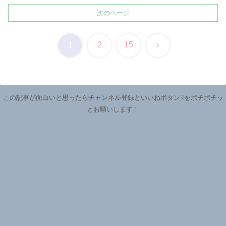
次のページ
次
1
2
15
へ
この記事が面白いと思ったらチャンネル登録といいねボタン☟をポチポチッ
とお願いします！