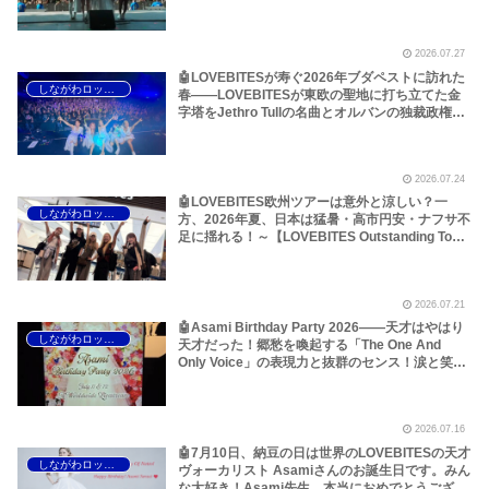
レ、国境を越えるオイルショックなどについて～
しながわロックラジオ【LOVEBITES Asami】
【LOVEBITES Wacken Open Air】
2026.07.27
【LOVEBITES The Castaway】【LOVEBITES
One Will Remain】【LOVEBITES We The
🤖LOVEBITESが寿ぐ2026年ブダペストに訪れた
しながわロックラジオ
United】【LOVEBITES Nameless Warrior】
春――LOVEBITESが東欧の聖地に打ち立てた金
【James Last Vibrations】
字塔をJethro Tullの名曲とオルバンの独裁政権か
ら考えてみた！～しながわロックラジオ
【LOVEBITES Outstanding Tour EU/UK 2026】
【LOVEBITES When Destinies Allign】
2026.07.24
【LOVEBITES Blazing Halo】【LOVEBITES
Liar】【LOVEBITES One Will Remain】
🤖LOVEBITES欧州ツアーは意外と涼しい？一
しながわロックラジオ
【LOVEBITES Budapest】【Jethro Tull
方、2026年夏、日本は猛暑・高市円安・ナフサ不
Budapest】【Jethro Tull Pussy Willow】
足に揺れる！～【LOVEBITES Outstanding Tour
EU/UK 2026】【LOVEBITES Asami】
【LOVEBITES Dream Of King】【LOVEBITES
The Eve Of Change】【LOVEBITES Silence The
2026.07.21
Void】【LOVEBITES Eternally】【LOVEBITES
Lost In The Garden】【LOVEBITES スナック
🤖Asami Birthday Party 2026――天才はやはり
しながわロックラジオ
Asami】
天才だった！郷愁を喚起する「The One And
Only Voice」の表現力と抜群のセンス！涙と笑顔
の2日間のレポートをお届けします～しながわロ
ックラジオ【追記あり】【LOVEBITES Asami】
【ラブバイツ Asami】【接吻 -kiss- ORIGINAL
2026.07.16
LOVE】【LA・LA・LA LOVE SONG 久保田利伸
with NAOMI CAMPBELL】【恋におちて -Fall in
🤖7月10日、納豆の日は世界のLOVEBITESの天才
しながわロックラジオ
love- 小林明子】【Hello, Again ～昔からある場
ヴォーカリスト Asamiさんのお誕生日です。みん
所～ My Little Lover】【夜空ノムコウ SMAP】
な大好き！Asami先生、本当におめでとうござい