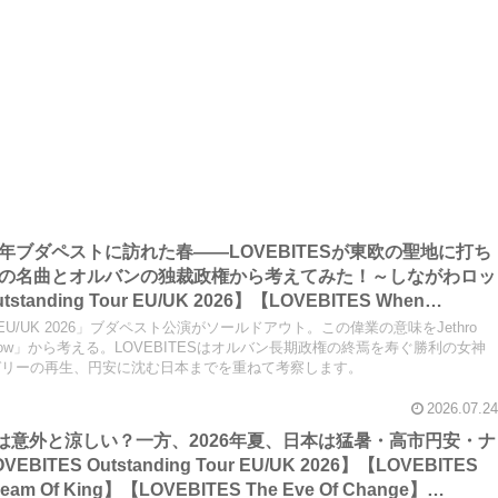
2026年ブダペストに訪れた春――LOVEBITESが東欧の聖地に打ち
 Tullの名曲とオルバンの独裁政権から考えてみた！～しながわロッ
tanding Tour EU/UK 2026】【LOVEBITES When
VEBITES Blazing Halo】【LOVEBITES Liar】【LOVEBITES
 Tour EU/UK 2026」ブダペスト公演がソールドアウト。この偉業の意味をJethro
BITES Budapest】【Jethro Tull Budapest】【Jethro Tull
sy Willow」から考える。LOVEBITESはオルバン長期政権の終焉を寿ぐ勝利の女神
ガリーの再生、円安に沈む日本までを重ねて考察します。
2026.07.24
ツアーは意外と涼しい？一方、2026年夏、日本は猛暑・高市円安・ナ
K 2026】【LOVEBITES
am Of King】【LOVEBITES The Eve Of Change】