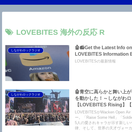
LOVEBITES 海外の反応 R
🤖📻Get the Latest Info
しながわロックラジオ
LOVEBITES Information 
LOVEBITESの最新情報
🤖青空に高らかと舞い上がった爽
しながわロックラジオ
を動かした！～しながわロックラジ
【LOVEBITES Rising】【
Castaway】【LOVEBITES 
LOVEBITESがWacken Op
Solitarily】【LOVEBITES
ー。「Raise Some Hell」「Sold
5人の愛されキャラが示す新しい
【LOVEBITES Holy War
律、そして、世界の天才ヴォーカ