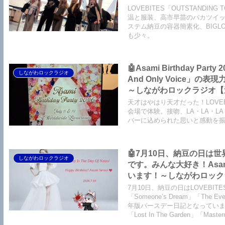
【LOVEBITES Silence Th
LOVEBITES「OUTSTANDI
Garden】【LOVEBITES
温と服装、高市早苗のバカツイ
ステム納豆の容器簡素化、BIGL
も少々。
🤖Asami Birthday 
しながわロックラジオ
And Only Voice
～しながわロックラジオ【追記
吻 -kiss- ORIGINAL L
天才はやはり天才だった！LOVEBITE
CAMPBELL】【恋におちて -
会場で体験。接吻、LA・LA・L
バーに込められた思いと感動を
My Little Lover】
みゆき】
🤖7月10日、納豆の日は世
しながわロックラジオ
です。みんな大好き！As
います！～しながわロックラジオ【
Birthday】【LOVEBITES
7月10日、納豆の日はLOVEBIT
【LOVEBITES The Eve O
「Someone’s Dream」「The
年版バースデー日記となっています。このほ
Addicted】 【LOVEBITES
「Lost In The Garden」「Mas