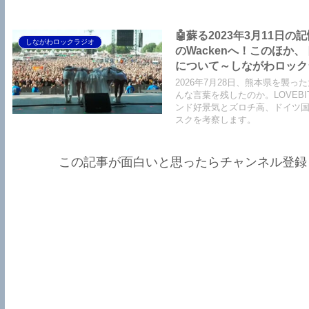
くさん。スナックAsami情報も
🤖蘇る2023年3月11日
しながわロックラジオ
のWackenへ！このほ
について～しながわロックラジオ【
Air】【LOVEBITES The 
2026年7月28日、熊本県を襲った
We The United】【LOVEBI
んな言葉を残したのか。LOVEBIT
ンド好景気とズロチ高、ドイツ
スクを考察します。
この記事が面白いと思ったらチャンネル登録