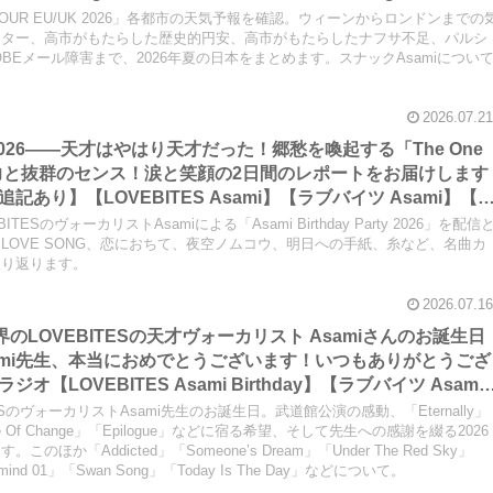
e Void】【LOVEBITES Eternally】【LOVEBITES Lost In Th
NG TOUR EU/UK 2026」各都市の天気予報を確認。ウィーンからロンドンまでの
 スナックAsami】
ッター、高市がもたらした歴史的円安、高市がもたらしたナフサ不足、パルシ
OBEメール障害まで、2026年夏の日本をまとめます。スナックAsamiについ
2026.07.21
Party 2026――天才はやはり天才だった！郷愁を喚起する「The One
」の表現力と抜群のセンス！涙と笑顔の2日間のレポートをお届けします
あり】【LOVEBITES Asami】【ラブバイツ Asami】【
OVE】【LA・LA・LA LOVE SONG 久保田利伸 with NAOMI
SのヴォーカリストAsamiによる「Asami Birthday Party 2026」を配信
Fall in love- 小林明子】【Hello, Again ～昔からある場所～
A LOVE SONG、恋におちて、夜空ノムコウ、明日への手紙、糸など、名曲カ
振り返ります。
【夜空ノムコウ SMAP】【炎 LiSA】【明日への手紙 手嶌葵】【糸 中
2026.07.16
界のLOVEBITESの天才ヴォーカリスト Asamiさんのお誕生日
ami先生、本当におめでとうございます！いつもありがとうござ
LOVEBITES Asami Birthday】【ラブバイツ Asami
 Asami Birthday Party】【LOVEBITES 歌詞 和訳】
ESのヴォーカリストAsami先生のお誕生日。武道館公演の感動、「Eternally」
f Change】【LOVEBITES Eternally】 【LOVEBITES
 Eve Of Change」「Epilogue」などに宿る希望、そして先生への感謝を綴る2026
か「Addicted」「Someone’s Dream」「Under The Red Sky」
 Someone’s Dream】
termind 01」「Swan Song」「Today Is The Day」などについて。