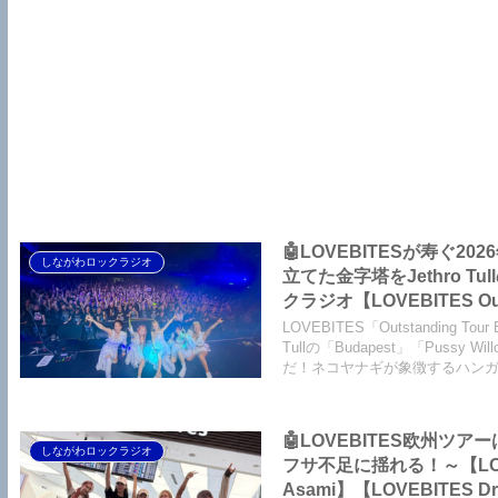
🤖LOVEBITESが寿ぐ
しながわロックラジオ
立てた金字塔をJethro
クラジオ【LOVEBITES Outs
Destinies Allign】【LO
LOVEBITES「Outstanding
One Will Remain】【LOVE
Tullの「Budapest」「Pus
だ！ネコヤナギが象徴するハン
Pussy Willow】
🤖LOVEBITES欧州
しながわロックラジオ
フサ不足に揺れる！～【LOVEBITES Outstanding Tour EU/U
Asami】【LOVEBITES Dre