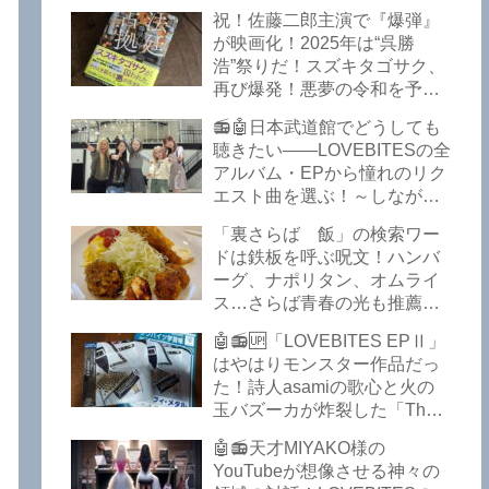
イークの極上グルメ情報が届
祝！佐藤二郎主演で『爆弾』
いた！激安の肉の刺し盛りが
が映画化！2025年は“呉勝
美味い！酒もぶっちぎりで安
浩”祭りだ！スズキタゴサク、
い！本格焼鳥 五反田「富士
再び爆発！悪夢の令和を予言
屋」がオープンから３カ月で
したような『法廷占拠 爆弾
ごった返しているぞ！【さら
📻🤖日本武道館でどうしても
２』が不気味な存在感で他を
ば青春の光 五反田 グルメ】
聴きたい――LOVEBITESの全
圧倒した！異形の家族小説
アルバム・EPから憧れのリク
『Q』も文句なしだぞ！～
エスト曲を選ぶ！～しながわ
2025年版「このミステリーが
ロックラジオ【LOVEBITES
すごい！」
「裏さらば 飯」の検索ワー
武道館】【ラブバイツ 武道
ドは鉄板を呼ぶ呪文！ハンバ
館】【LOVEBITES 武道館 セ
ーグ、ナポリタン、オムライ
トリ】【LOVEBITES リクエ
ス…さらば青春の光も推薦！
スト曲】【LOVEBITES
五反田の「雪月花」で５食限
Inspire】【LOVEBITES Under
🤖📻🆙「LOVEBITES EPⅡ」
定のお子様ランチを食ってき
The Red Sky】【LOVEBITES
はやはりモンスター作品だっ
たよ！【さらば青春の光 五反
Epilogue】【LOVEBITES
た！詩人asamiの歌心と火の
田 グルメ】
Today Is The Day】
玉バズーカが炸裂した「The
【LOVEBITES Dystopia
Bell In The Jail」は涙腺決壊も
Symphony】【LOVEBITES
🤖📻天才MIYAKO様の
のだぞ！～しながわロックラ
My Orion】【LOVEBITES
YouTubeが想像させる神々の
ジオ【追記あり】