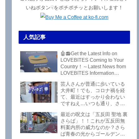
いねボタン☟をポチポチッとお願いします！
人気記事
ラ
🤖📻Get the Latest Info on
LOVEBITES Coming to Your
Country！～Latest News from
LOVEBITES Information
Bureau – Tokyo Branch
芸人さんが普通に歩いている
大井町！でも、コロナ禍を経
て、最近はすっかり会わない
ですねえ…いつも通り、さぼ
って激シブ「こいさご」で昼
最近の呪文は「五反田 聖地 裏
から飲んできました。私以外
さらば」！！これが五反田無
にもLOVEBITESファンが数名
料案内所の威力なのか？さら
いるようですよ笑
ば青春の光からゴールデンウ