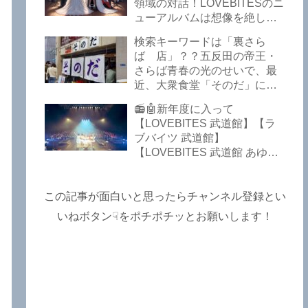
Lost In The Garden】
領域の対話！LOVEBITESのニ
【LOVEBITES The Bell In
ューアルバムは想像を絶して
The Jail】【LOVEBITES Out
凄くなる！！このほか、火の
検索キーワードは「裏さら
Of Control】【LOVEBITES
玉てやんでい、D-A-Dの新
ば 店」？？五反田の帝王・
The Eve Of Change】
曲、ブルース・ディッキンソ
さらば青春の光のせいで、最
ン情報などです～しながわロ
近、大衆食堂「そのだ」に入
ックラジオ【追記複数あり】
れなくなっているので困った
📻🤖新年度に入って
よ…【さらば青春の光 五反田
【LOVEBITES 武道館】【ラ
グルメ】
ブバイツ 武道館】
【LOVEBITES 武道館 あゆ
み】【LOVEBITES 2025 セト
リ】【ラブバイツ ライブ
2025 セトリ】【LOVEBITES
この記事が面白いと思ったらチャンネル登録とい
海外の反応】あたりがトレン
いねボタン☟をポチポチッとお願いします！
ドキーワードのようです。
ETERNAL PHENOMENON
TOURでは、海外のファンの
姿がたくさん見られました
よ！～しながわロックラジオ
【追記あり】