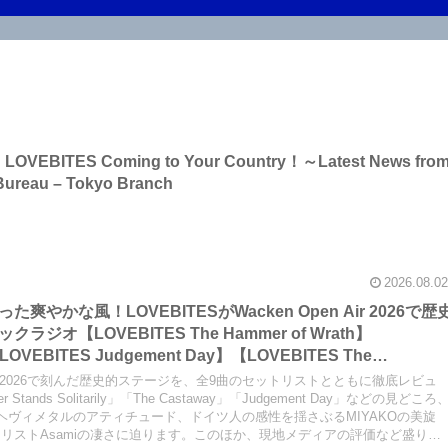
 on LOVEBITES Coming to Your Country！～Latest News fro
Bureau – Tokyo Branch
2026.08.02
やかな風！LOVEBITESがWacken Open Air 2026で歴
オ【LOVEBITES The Hammer of Wrath】
LOVEBITES Judgement Day】【LOVEBITES The
Raise Some Hell】【LOVEBITES Soldier Stands
en Air 2026で刻んだ歴史的ステージを、全9曲のセットリストとともに徹底レビュ
 When Destinies Align】【LOVEBITES M.D.O.】
ier Stands Solitarily」「The Castaway」「Judgement Day」などの見どころ
ヘヴィメタルのアティチュード、ドイツ人の感性を揺さぶるMIYAKOの美旋
】
リストAsamiの凄さに迫ります。このほか、現地メディアの評価など盛りだ