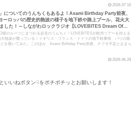
2026.07.10
ng」についてのうんちくもあるよ！Asami Birthday Party前夜、
かうヨーロッパの歴史的熱波の様子を地下鉄や路上プール、花火大
た！～しながわロックラジオ【LOVEBITES Dream Of
er Stands Solitarily】【LOVEBITES Asami Birthday
MIYAKO様のルーツにまつわる必見のうんちく！LOVEBITESが欧州ツアーを控える
th N.I.B】【松崎しげる 愛のメモリー】
史的大熱波が襲っている！イギリス・フランス・ドイツの地下鉄事情、パリの路
いてみた。このほか、Asami Birthday Party前夜、ナフサ不足と止ま
2026.06.29
といいねボタン☟をポチポチッとお願いします！