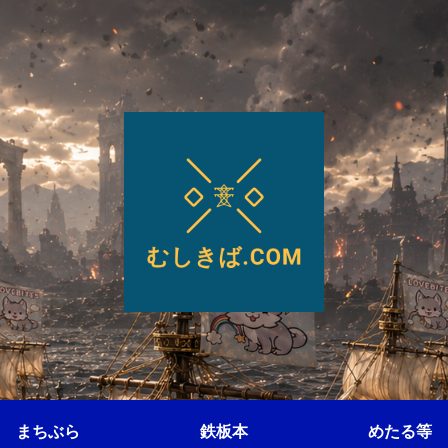
まちぶら
鉄板本
めたる等