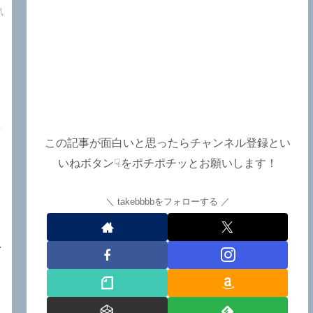
e
気
て
接
この記事が面白いと思ったらチャンネル登録とい
と
いねボタン☟をポチポチッとお願いします！
島
takebbbbをフォローする