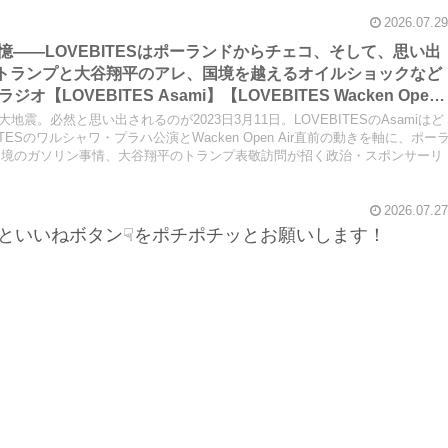
あります。
2026.07.29
の記憶――LOVEBITESはポーランドからチェコ、そして、思い出
か、トランプと大谷翔平のアレ、国境を越えるオイルショックなど
LOVEBITES Asami】【LOVEBITES Wacken Open
Castaway】【LOVEBITES One Will Remain】【LOVEBITES
大地震。必然と思い出されるのが2023日3月11日。LOVEBITESのAsamiはど
TES Nameless Warrior】【James Last Vibrations】
ESのワルシャワ・プラハ公演とWacken Open Air直前の動きを軸に、ポー
国境のガソリン事情、大谷翔平のトランプ表敬訪問が招く政治・スポンサーリ
2026.07.27
といいねボタン☟をポチポチッとお願いします！