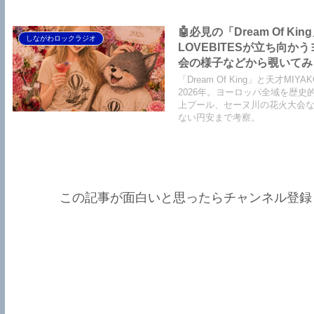
🤖必見の「Dream Of Ki
しながわロックラジオ
LOVEBITESが立ち向
会の様子などから覗いてみまし
King】【LOVEBITES Soldi
「Dream Of King」と天才
Party】【Black Saba
2026年。ヨーロッパ全域を歴
上プール、セーヌ川の花火大会などを覗
ない円安まで考察。
この記事が面白いと思ったらチャンネル登録