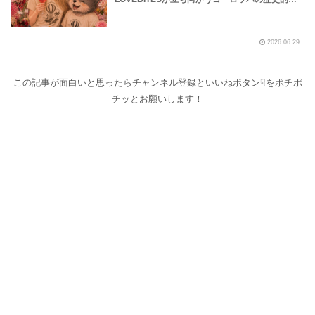
波の様子を地下鉄や路上プール、花火大会の様子
などから覗いてみました！～しながわロックラジ
オ【LOVEBITES Dream Of King】【LOVEBITES
2026.06.29
Soldier Stands Solitarily】【LOVEBITES Asami
Birthday Party】【Black Sabath N.I.B】【松崎
しげる 愛のメモリー】
この記事が面白いと思ったらチャンネル登録といいねボタン☟をポチポ
チッとお願いします！