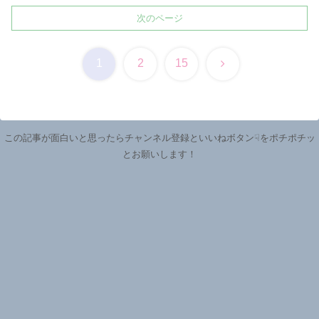
次のページ
次
1
2
15
へ
この記事が面白いと思ったらチャンネル登録といいねボタン☟をポチポチッ
とお願いします！