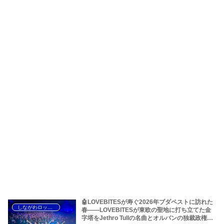
🤖LOVEBITESが寿ぐ2026年ブダペストに訪れた
しながわロックラジオ
春――LOVEBITESが東欧の聖地に打ち立てた金
字塔をJethro Tullの名曲とオルバンの独裁政権か