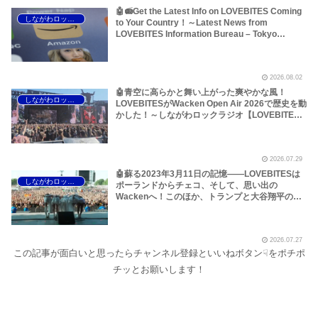
🤖📻Get the Latest Info on LOVEBITES Coming
しながわロックラジオ
to Your Country！～Latest News from
LOVEBITES Information Bureau – Tokyo
Branch
2026.08.02
🤖青空に高らかと舞い上がった爽やかな風！
しながわロックラジオ
LOVEBITESがWacken Open Air 2026で歴史を動
かした！～しながわロックラジオ【LOVEBITES
The Hammer of Wrath】【LOVEBITES Rising】
【LOVEBITES Judgement Day】【LOVEBITES
The Castaway】【LOVEBITES Raise Some
2026.07.29
Hell】【LOVEBITES Soldier Stands Solitarily】
【LOVEBITES When Destinies Align】
🤖蘇る2023年3月11日の記憶――LOVEBITESは
しながわロックラジオ
【LOVEBITES M.D.O.】【LOVEBITES Holy
ポーランドからチェコ、そして、思い出の
War】
Wackenへ！このほか、トランプと大谷翔平のア
レ、国境を越えるオイルショックなどについて～
しながわロックラジオ【LOVEBITES Asami】
【LOVEBITES Wacken Open Air】
2026.07.27
【LOVEBITES The Castaway】【LOVEBITES
この記事が面白いと思ったらチャンネル登録といいねボタン☟をポチポ
One Will Remain】【LOVEBITES We The
United】【LOVEBITES Nameless Warrior】
チッとお願いします！
【James Last Vibrations】