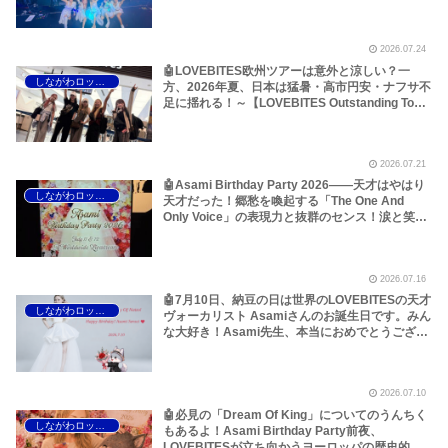
ら考えてみた！～しながわロックラジオ
【LOVEBITES Outstanding Tour EU/UK 2026】
【LOVEBITES When Destinies Allign】
2026.07.24
【LOVEBITES Blazing Halo】【LOVEBITES
Liar】【LOVEBITES One Will Remain】
🤖LOVEBITES欧州ツアーは意外と涼しい？一
しながわロックラジオ
【LOVEBITES Budapest】【Jethro Tull
方、2026年夏、日本は猛暑・高市円安・ナフサ不
Budapest】【Jethro Tull Pussy Willow】
足に揺れる！～【LOVEBITES Outstanding Tour
EU/UK 2026】【LOVEBITES Asami】
【LOVEBITES Dream Of King】【LOVEBITES
The Eve Of Change】【LOVEBITES Silence The
2026.07.21
Void】【LOVEBITES Eternally】【LOVEBITES
Lost In The Garden】【LOVEBITES スナック
🤖Asami Birthday Party 2026――天才はやはり
しながわロックラジオ
Asami】
天才だった！郷愁を喚起する「The One And
Only Voice」の表現力と抜群のセンス！涙と笑顔
の2日間のレポートをお届けします～しながわロ
ックラジオ【追記あり】【LOVEBITES Asami】
【ラブバイツ Asami】【接吻 -kiss- ORIGINAL
2026.07.16
LOVE】【LA・LA・LA LOVE SONG 久保田利伸
with NAOMI CAMPBELL】【恋におちて -Fall in
🤖7月10日、納豆の日は世界のLOVEBITESの天才
しながわロックラジオ
love- 小林明子】【Hello, Again ～昔からある場
ヴォーカリスト Asamiさんのお誕生日です。みん
所～ My Little Lover】【夜空ノムコウ SMAP】
な大好き！Asami先生、本当におめでとうござい
【炎 LiSA】【明日への手紙 手嶌葵】【糸 中島み
ます！いつもありがとうございます！～しながわ
ゆき】
ロックラジオ【LOVEBITES Asami Birthday】
【ラブバイツ Asami Birthday】【LOVEBITES
2026.07.10
Asami Birthday Party】【LOVEBITES 歌詞 和
訳】【LOVEBITES The Eve Of Change】
🤖必見の「Dream Of King」についてのうんちく
しながわロックラジオ
【LOVEBITES Eternally】 【LOVEBITES
もあるよ！Asami Birthday Party前夜、
Addicted】 【LOVEBITES Someone’s Dream】
LOVEBITESが立ち向かうヨーロッパの歴史的熱