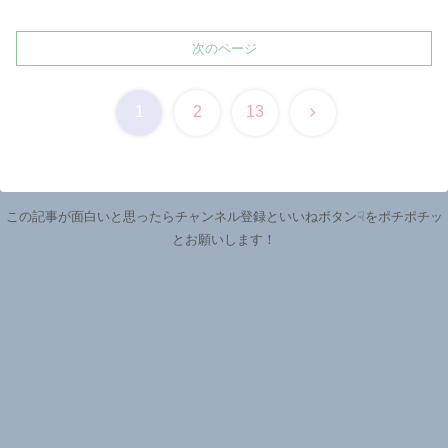
次のページ
次
1
2
13
へ
この記事が面白いと思ったらチャンネル登録といいねボタン☟をポチポチッ
とお願いします！