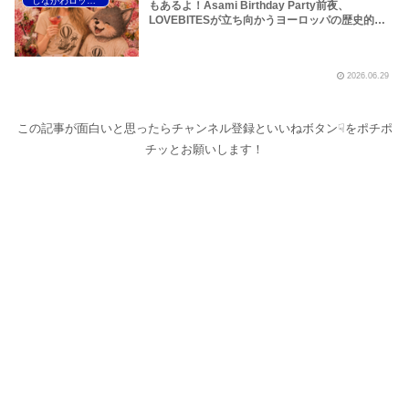
しながわロックラジオ
【LOVEBITES Eternally】 【LOVEBITES
もあるよ！Asami Birthday Party前夜、
Addicted】 【LOVEBITES Someone’s Dream】
LOVEBITESが立ち向かうヨーロッパの歴史的熱
波の様子を地下鉄や路上プール、花火大会の様子
などから覗いてみました！～しながわロックラジ
オ【LOVEBITES Dream Of King】【LOVEBITES
2026.06.29
Soldier Stands Solitarily】【LOVEBITES Asami
Birthday Party】【Black Sabath N.I.B】【松崎
しげる 愛のメモリー】
この記事が面白いと思ったらチャンネル登録といいねボタン☟をポチポ
チッとお願いします！