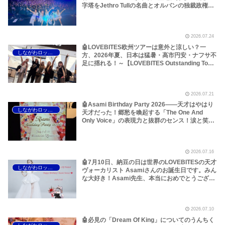
字塔をJethro Tullの名曲とオルバンの独裁政権か
ら考えてみた！～しながわロックラジオ
【LOVEBITES Outstanding Tour EU/UK 2026】
【LOVEBITES When Destinies Allign】
2026.07.24
【LOVEBITES Blazing Halo】【LOVEBITES
Liar】【LOVEBITES One Will Remain】
🤖LOVEBITES欧州ツアーは意外と涼しい？一
しながわロックラジオ
【LOVEBITES Budapest】【Jethro Tull
方、2026年夏、日本は猛暑・高市円安・ナフサ不
Budapest】【Jethro Tull Pussy Willow】
足に揺れる！～【LOVEBITES Outstanding Tour
EU/UK 2026】【LOVEBITES Asami】
【LOVEBITES Dream Of King】【LOVEBITES
The Eve Of Change】【LOVEBITES Silence The
2026.07.21
Void】【LOVEBITES Eternally】【LOVEBITES
Lost In The Garden】【LOVEBITES スナック
🤖Asami Birthday Party 2026――天才はやはり
しながわロックラジオ
Asami】
天才だった！郷愁を喚起する「The One And
Only Voice」の表現力と抜群のセンス！涙と笑顔
の2日間のレポートをお届けします～しながわロ
ックラジオ【追記あり】【LOVEBITES Asami】
【ラブバイツ Asami】【接吻 -kiss- ORIGINAL
2026.07.16
LOVE】【LA・LA・LA LOVE SONG 久保田利伸
with NAOMI CAMPBELL】【恋におちて -Fall in
🤖7月10日、納豆の日は世界のLOVEBITESの天才
しながわロックラジオ
love- 小林明子】【Hello, Again ～昔からある場
ヴォーカリスト Asamiさんのお誕生日です。みん
所～ My Little Lover】【夜空ノムコウ SMAP】
な大好き！Asami先生、本当におめでとうござい
【炎 LiSA】【明日への手紙 手嶌葵】【糸 中島み
ます！いつもありがとうございます！～しながわ
ゆき】
ロックラジオ【LOVEBITES Asami Birthday】
【ラブバイツ Asami Birthday】【LOVEBITES
2026.07.10
Asami Birthday Party】【LOVEBITES 歌詞 和
訳】【LOVEBITES The Eve Of Change】
🤖必見の「Dream Of King」についてのうんちく