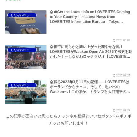
🤖📻Get the Latest Info on LOVEBITES Coming
しながわロックラジオ
to Your Country！～Latest News from
LOVEBITES Information Bureau – Tokyo
Branch
2026.08.02
🤖青空に高らかと舞い上がった爽やかな風！
しながわロックラジオ
LOVEBITESがWacken Open Air 2026で歴史を動
かした！～しながわロックラジオ【LOVEBITES
The Hammer of Wrath】【LOVEBITES Rising】
【LOVEBITES Judgement Day】【LOVEBITES
The Castaway】【LOVEBITES Raise Some
2026.07.29
Hell】【LOVEBITES Soldier Stands Solitarily】
【LOVEBITES When Destinies Align】
🤖蘇る2023年3月11日の記憶――LOVEBITESは
しながわロックラジオ
【LOVEBITES M.D.O.】【LOVEBITES Holy
ポーランドからチェコ、そして、思い出の
War】
Wackenへ！このほか、トランプと大谷翔平のア
レ、国境を越えるオイルショックなどについて～
しながわロックラジオ【LOVEBITES Asami】
【LOVEBITES Wacken Open Air】
2026.07.27
【LOVEBITES The Castaway】【LOVEBITES
この記事が面白いと思ったらチャンネル登録といいねボタン☟をポチポ
One Will Remain】【LOVEBITES We The
United】【LOVEBITES Nameless Warrior】
チッとお願いします！
【James Last Vibrations】