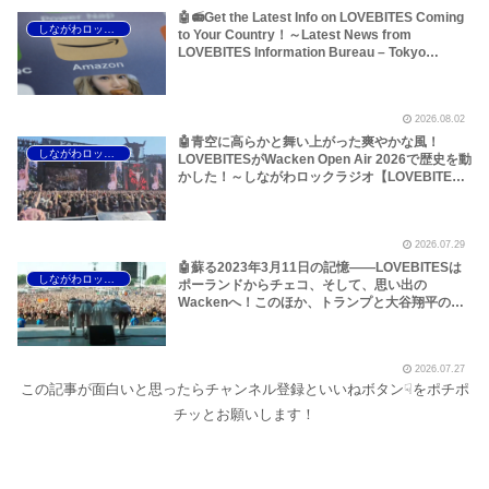
🤖📻Get the Latest Info on LOVEBITES Coming
しながわロックラジオ
to Your Country！～Latest News from
LOVEBITES Information Bureau – Tokyo
Branch
2026.08.02
🤖青空に高らかと舞い上がった爽やかな風！
しながわロックラジオ
LOVEBITESがWacken Open Air 2026で歴史を動
かした！～しながわロックラジオ【LOVEBITES
The Hammer of Wrath】【LOVEBITES Rising】
【LOVEBITES Judgement Day】【LOVEBITES
The Castaway】【LOVEBITES Raise Some
2026.07.29
Hell】【LOVEBITES Soldier Stands Solitarily】
【LOVEBITES When Destinies Align】
🤖蘇る2023年3月11日の記憶――LOVEBITESは
しながわロックラジオ
【LOVEBITES M.D.O.】【LOVEBITES Holy
ポーランドからチェコ、そして、思い出の
War】
Wackenへ！このほか、トランプと大谷翔平のア
レ、国境を越えるオイルショックなどについて～
しながわロックラジオ【LOVEBITES Asami】
【LOVEBITES Wacken Open Air】
2026.07.27
【LOVEBITES The Castaway】【LOVEBITES
この記事が面白いと思ったらチャンネル登録といいねボタン☟をポチポ
One Will Remain】【LOVEBITES We The
United】【LOVEBITES Nameless Warrior】
チッとお願いします！
【James Last Vibrations】