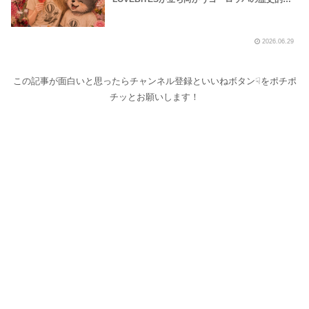
波の様子を地下鉄や路上プール、花火大会の様子
などから覗いてみました！～しながわロックラジ
オ【LOVEBITES Dream Of King】【LOVEBITES
2026.06.29
Soldier Stands Solitarily】【LOVEBITES Asami
Birthday Party】【Black Sabath N.I.B】【松崎
しげる 愛のメモリー】
この記事が面白いと思ったらチャンネル登録といいねボタン☟をポチポ
チッとお願いします！