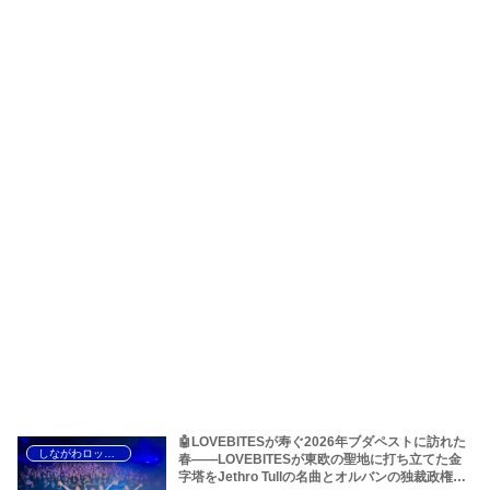
🤖LOVEBITESが寿ぐ2026年ブダペストに訪れた
しながわロックラジオ
春――LOVEBITESが東欧の聖地に打ち立てた金
字塔をJethro Tullの名曲とオルバンの独裁政権か