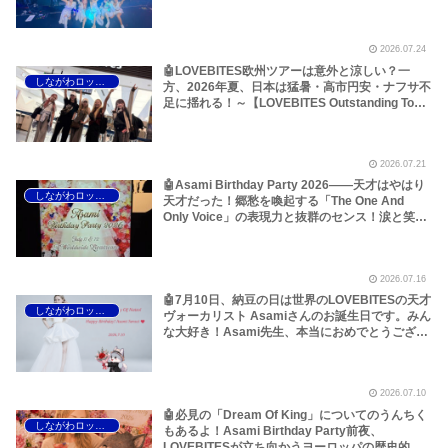
ら考えてみた！～しながわロックラジオ
【LOVEBITES Outstanding Tour EU/UK 2026】
【LOVEBITES When Destinies Allign】
2026.07.24
【LOVEBITES Blazing Halo】【LOVEBITES
Liar】【LOVEBITES One Will Remain】
🤖LOVEBITES欧州ツアーは意外と涼しい？一
しながわロックラジオ
【LOVEBITES Budapest】【Jethro Tull
方、2026年夏、日本は猛暑・高市円安・ナフサ不
Budapest】【Jethro Tull Pussy Willow】
足に揺れる！～【LOVEBITES Outstanding Tour
EU/UK 2026】【LOVEBITES Asami】
【LOVEBITES Dream Of King】【LOVEBITES
The Eve Of Change】【LOVEBITES Silence The
2026.07.21
Void】【LOVEBITES Eternally】【LOVEBITES
Lost In The Garden】【LOVEBITES スナック
🤖Asami Birthday Party 2026――天才はやはり
しながわロックラジオ
Asami】
天才だった！郷愁を喚起する「The One And
Only Voice」の表現力と抜群のセンス！涙と笑顔
の2日間のレポートをお届けします～しながわロ
ックラジオ【追記あり】【LOVEBITES Asami】
【ラブバイツ Asami】【接吻 -kiss- ORIGINAL
2026.07.16
LOVE】【LA・LA・LA LOVE SONG 久保田利伸
with NAOMI CAMPBELL】【恋におちて -Fall in
🤖7月10日、納豆の日は世界のLOVEBITESの天才
しながわロックラジオ
love- 小林明子】【Hello, Again ～昔からある場
ヴォーカリスト Asamiさんのお誕生日です。みん
所～ My Little Lover】【夜空ノムコウ SMAP】
な大好き！Asami先生、本当におめでとうござい
【炎 LiSA】【明日への手紙 手嶌葵】【糸 中島み
ます！いつもありがとうございます！～しながわ
ゆき】
ロックラジオ【LOVEBITES Asami Birthday】
【ラブバイツ Asami Birthday】【LOVEBITES
2026.07.10
Asami Birthday Party】【LOVEBITES 歌詞 和
訳】【LOVEBITES The Eve Of Change】
🤖必見の「Dream Of King」についてのうんちく
しながわロックラジオ
【LOVEBITES Eternally】 【LOVEBITES
もあるよ！Asami Birthday Party前夜、
Addicted】 【LOVEBITES Someone’s Dream】
LOVEBITESが立ち向かうヨーロッパの歴史的熱