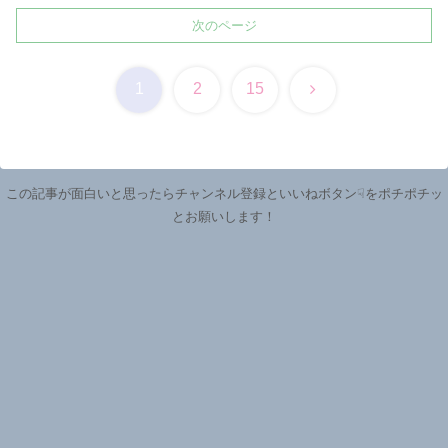
次のページ
次
1
2
15
へ
この記事が面白いと思ったらチャンネル登録といいねボタン☟をポチポチッ
とお願いします！