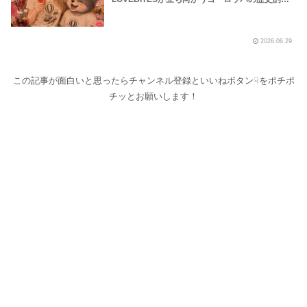
波の様子を地下鉄や路上プール、花火大会の様子
などから覗いてみました！～しながわロックラジ
オ【LOVEBITES Dream Of King】【LOVEBITES
2026.06.29
Soldier Stands Solitarily】【LOVEBITES Asami
Birthday Party】【Black Sabath N.I.B】【松崎
しげる 愛のメモリー】
この記事が面白いと思ったらチャンネル登録といいねボタン☟をポチポ
チッとお願いします！