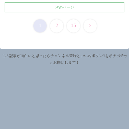
次のページ
次
1
2
15
へ
この記事が面白いと思ったらチャンネル登録といいねボタン☟をポチポチッ
とお願いします！