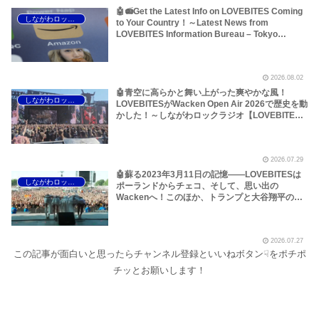
🤖📻Get the Latest Info on LOVEBITES Coming
しながわロックラジオ
to Your Country！～Latest News from
LOVEBITES Information Bureau – Tokyo
Branch
2026.08.02
🤖青空に高らかと舞い上がった爽やかな風！
しながわロックラジオ
LOVEBITESがWacken Open Air 2026で歴史を動
かした！～しながわロックラジオ【LOVEBITES
The Hammer of Wrath】【LOVEBITES Rising】
【LOVEBITES Judgement Day】【LOVEBITES
The Castaway】【LOVEBITES Raise Some
2026.07.29
Hell】【LOVEBITES Soldier Stands Solitarily】
【LOVEBITES When Destinies Align】
🤖蘇る2023年3月11日の記憶――LOVEBITESは
しながわロックラジオ
【LOVEBITES M.D.O.】【LOVEBITES Holy
ポーランドからチェコ、そして、思い出の
War】
Wackenへ！このほか、トランプと大谷翔平のア
レ、国境を越えるオイルショックなどについて～
しながわロックラジオ【LOVEBITES Asami】
【LOVEBITES Wacken Open Air】
2026.07.27
【LOVEBITES The Castaway】【LOVEBITES
この記事が面白いと思ったらチャンネル登録といいねボタン☟をポチポ
One Will Remain】【LOVEBITES We The
United】【LOVEBITES Nameless Warrior】
チッとお願いします！
【James Last Vibrations】