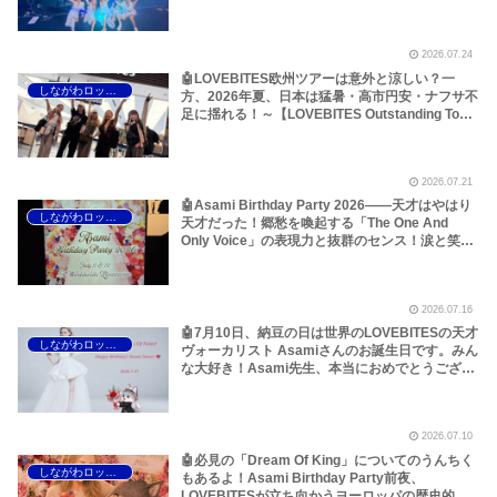
ら考えてみた！～しながわロックラジオ
【LOVEBITES Outstanding Tour EU/UK 2026】
【LOVEBITES When Destinies Allign】
2026.07.24
【LOVEBITES Blazing Halo】【LOVEBITES
Liar】【LOVEBITES One Will Remain】
🤖LOVEBITES欧州ツアーは意外と涼しい？一
しながわロックラジオ
【LOVEBITES Budapest】【Jethro Tull
方、2026年夏、日本は猛暑・高市円安・ナフサ不
Budapest】【Jethro Tull Pussy Willow】
足に揺れる！～【LOVEBITES Outstanding Tour
EU/UK 2026】【LOVEBITES Asami】
【LOVEBITES Dream Of King】【LOVEBITES
The Eve Of Change】【LOVEBITES Silence The
2026.07.21
Void】【LOVEBITES Eternally】【LOVEBITES
Lost In The Garden】【LOVEBITES スナック
🤖Asami Birthday Party 2026――天才はやはり
しながわロックラジオ
Asami】
天才だった！郷愁を喚起する「The One And
Only Voice」の表現力と抜群のセンス！涙と笑顔
の2日間のレポートをお届けします～しながわロ
ックラジオ【追記あり】【LOVEBITES Asami】
【ラブバイツ Asami】【接吻 -kiss- ORIGINAL
2026.07.16
LOVE】【LA・LA・LA LOVE SONG 久保田利伸
with NAOMI CAMPBELL】【恋におちて -Fall in
🤖7月10日、納豆の日は世界のLOVEBITESの天才
しながわロックラジオ
love- 小林明子】【Hello, Again ～昔からある場
ヴォーカリスト Asamiさんのお誕生日です。みん
所～ My Little Lover】【夜空ノムコウ SMAP】
な大好き！Asami先生、本当におめでとうござい
【炎 LiSA】【明日への手紙 手嶌葵】【糸 中島み
ます！いつもありがとうございます！～しながわ
ゆき】
ロックラジオ【LOVEBITES Asami Birthday】
【ラブバイツ Asami Birthday】【LOVEBITES
2026.07.10
Asami Birthday Party】【LOVEBITES 歌詞 和
訳】【LOVEBITES The Eve Of Change】
🤖必見の「Dream Of King」についてのうんちく
しながわロックラジオ
【LOVEBITES Eternally】 【LOVEBITES
もあるよ！Asami Birthday Party前夜、
Addicted】 【LOVEBITES Someone’s Dream】
LOVEBITESが立ち向かうヨーロッパの歴史的熱