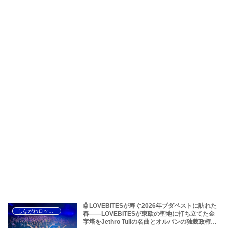
🤖LOVEBITESが寿ぐ2026年ブダペストに訪れた
しながわロックラジオ
春――LOVEBITESが東欧の聖地に打ち立てた金
字塔をJethro Tullの名曲とオルバンの独裁政権か