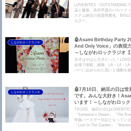
【LOVEBITES Silence Th
LOVEBITES「OUTSTANDI
Garden】【LOVEBITES
温と服装、高市早苗のバカツイ
ステム納豆の容器簡素化、BIGL
も少々。
🤖Asami Birthday 
しながわロックラジオ
And Only Voice
～しながわロックラジオ【追記
吻 -kiss- ORIGINAL L
天才はやはり天才だった！LOVEBITE
CAMPBELL】【恋におちて -
会場で体験。接吻、LA・LA・L
バーに込められた思いと感動を
My Little Lover】
みゆき】
🤖7月10日、納豆の日は世
しながわロックラジオ
です。みんな大好き！As
います！～しながわロックラジオ【
Birthday】【LOVEBITES
7月10日、納豆の日はLOVEBIT
【LOVEBITES The Eve O
「Someone’s Dream」「The
年版バースデー日記となっています。このほ
Addicted】 【LOVEBITES
「Lost In The Garden」「Mas