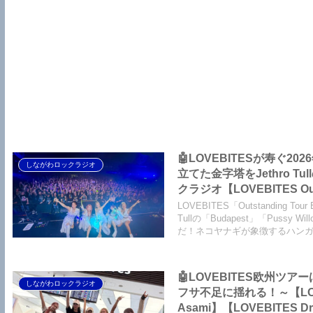
🤖LOVEBITESが寿ぐ
しながわロックラジオ
立てた金字塔をJethro
クラジオ【LOVEBITES Outs
Destinies Allign】【LO
LOVEBITES「Outstanding
One Will Remain】【LOVE
Tullの「Budapest」「Pus
だ！ネコヤナギが象徴するハン
Pussy Willow】
🤖LOVEBITES欧州
しながわロックラジオ
フサ不足に揺れる！～【LOVEBITES Outstanding Tour EU/U
Asami】【LOVEBITES Dre