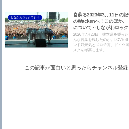
くさん。スナックAsami情報も
🤖蘇る2023年3月11日
しながわロックラジオ
のWackenへ！このほ
について～しながわロックラジオ【
Air】【LOVEBITES The 
2026年7月28日、熊本県を襲った
We The United】【LOVEBI
んな言葉を残したのか。LOVEBIT
ンド好景気とズロチ高、ドイツ
スクを考察します。
この記事が面白いと思ったらチャンネル登録