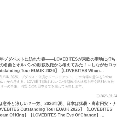
2026年ブダペストに訪れた春――LOVEBITESが東欧の聖地に打ち
 Tullの名曲とオルバンの独裁政権から考えてみた！～しながわロッ
tanding Tour EU/UK 2026】【LOVEBITES When
VEBITES Blazing Halo】【LOVEBITES Liar】【LOVEBITES
 Tour EU/UK 2026」ブダペスト公演がソールドアウト。この偉業の意味をJethro
BITES Budapest】【Jethro Tull Budapest】【Jethro Tull
sy Willow」から考える。LOVEBITESはオルバン長期政権の終焉を寿ぐ勝利の女神
ガリーの再生、円安に沈む日本までを重ねて考察します。
2026.07.24
ツアーは意外と涼しい？一方、2026年夏、日本は猛暑・高市円安・ナ
K 2026】【LOVEBITES
am Of King】【LOVEBITES The Eve Of Change】