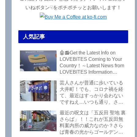
いねボタン☟をポチポチッとお願いします！
人気記事
ラ
🤖📻Get the Latest Info on
LOVEBITES Coming to Your
Country！～Latest News from
LOVEBITES Information
Bureau – Tokyo Branch
芸人さんが普通に歩いている
大井町！でも、コロナ禍を経
て、最近はすっかり会わない
ですねえ…いつも通り、さぼ
って激シブ「こいさご」で昼
最近の呪文は「五反田 聖地 裏
から飲んできました。私以外
さらば」！！これが五反田無
にもLOVEBITESファンが数名
料案内所の威力なのか？さら
いるようですよ笑
ば青春の光からゴールデンウ