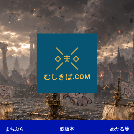
まちぶら
鉄板本
めたる等