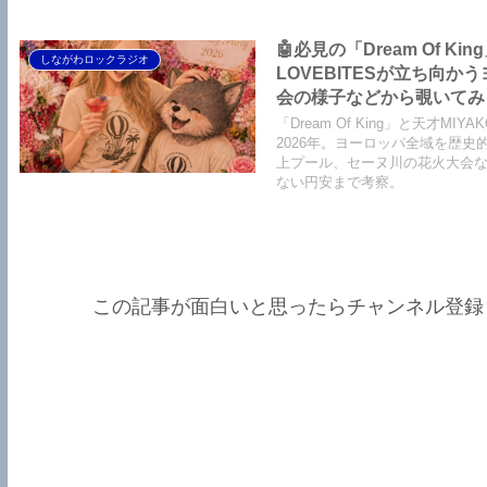
🤖必見の「Dream Of Ki
しながわロックラジオ
LOVEBITESが立ち向
会の様子などから覗いてみまし
King】【LOVEBITES Soldi
「Dream Of King」と天才
Party】【Black Saba
2026年。ヨーロッパ全域を歴
上プール、セーヌ川の花火大会などを覗
ない円安まで考察。
この記事が面白いと思ったらチャンネル登録