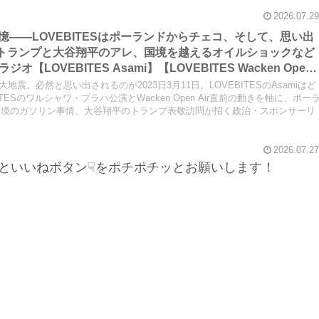
あります。
2026.07.29
の記憶――LOVEBITESはポーランドからチェコ、そして、思い出
か、トランプと大谷翔平のアレ、国境を越えるオイルショックなど
LOVEBITES Asami】【LOVEBITES Wacken Open
Castaway】【LOVEBITES One Will Remain】【LOVEBITES
大地震。必然と思い出されるのが2023日3月11日。LOVEBITESのAsamiはど
TES Nameless Warrior】【James Last Vibrations】
ESのワルシャワ・プラハ公演とWacken Open Air直前の動きを軸に、ポー
国境のガソリン事情、大谷翔平のトランプ表敬訪問が招く政治・スポンサーリ
2026.07.27
といいねボタン☟をポチポチッとお願いします！