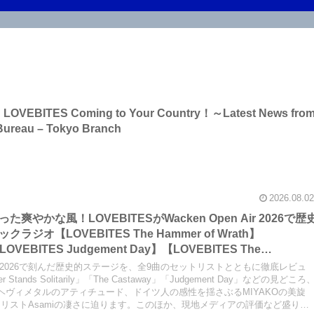
 on LOVEBITES Coming to Your Country！～Latest News fro
Bureau – Tokyo Branch
2026.08.02
やかな風！LOVEBITESがWacken Open Air 2026で歴
オ【LOVEBITES The Hammer of Wrath】
LOVEBITES Judgement Day】【LOVEBITES The
Raise Some Hell】【LOVEBITES Soldier Stands
en Air 2026で刻んだ歴史的ステージを、全9曲のセットリストとともに徹底レビュ
 When Destinies Align】【LOVEBITES M.D.O.】
ier Stands Solitarily」「The Castaway」「Judgement Day」などの見どころ
ヘヴィメタルのアティチュード、ドイツ人の感性を揺さぶるMIYAKOの美旋
】
リストAsamiの凄さに迫ります。このほか、現地メディアの評価など盛りだ