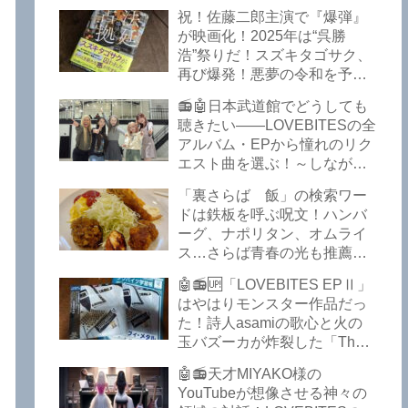
イークの極上グルメ情報が届
祝！佐藤二郎主演で『爆弾』
いた！激安の肉の刺し盛りが
が映画化！2025年は“呉勝
美味い！酒もぶっちぎりで安
浩”祭りだ！スズキタゴサク、
い！本格焼鳥 五反田「富士
再び爆発！悪夢の令和を予言
屋」がオープンから３カ月で
したような『法廷占拠 爆弾
ごった返しているぞ！【さら
📻🤖日本武道館でどうしても
２』が不気味な存在感で他を
ば青春の光 五反田 グルメ】
聴きたい――LOVEBITESの全
圧倒した！異形の家族小説
アルバム・EPから憧れのリク
『Q』も文句なしだぞ！～
エスト曲を選ぶ！～しながわ
2025年版「このミステリーが
ロックラジオ【LOVEBITES
すごい！」
「裏さらば 飯」の検索ワー
武道館】【ラブバイツ 武道
ドは鉄板を呼ぶ呪文！ハンバ
館】【LOVEBITES 武道館 セ
ーグ、ナポリタン、オムライ
トリ】【LOVEBITES リクエ
ス…さらば青春の光も推薦！
スト曲】【LOVEBITES
五反田の「雪月花」で５食限
Inspire】【LOVEBITES Under
🤖📻🆙「LOVEBITES EPⅡ」
定のお子様ランチを食ってき
The Red Sky】【LOVEBITES
はやはりモンスター作品だっ
たよ！【さらば青春の光 五反
Epilogue】【LOVEBITES
た！詩人asamiの歌心と火の
田 グルメ】
Today Is The Day】
玉バズーカが炸裂した「The
【LOVEBITES Dystopia
Bell In The Jail」は涙腺決壊も
Symphony】【LOVEBITES
🤖📻天才MIYAKO様の
のだぞ！～しながわロックラ
My Orion】【LOVEBITES
YouTubeが想像させる神々の
ジオ【追記あり】