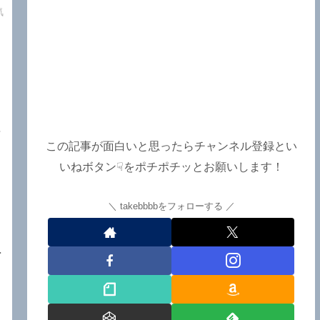
e
気
て
接
この記事が面白いと思ったらチャンネル登録とい
と
いねボタン☟をポチポチッとお願いします！
島
takebbbbをフォローする