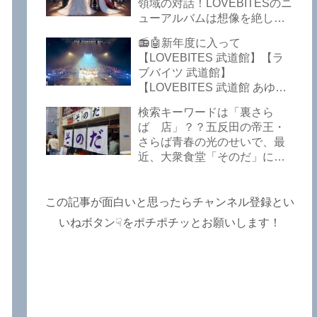
Lost In The Garden】
領域の対話！LOVEBITESのニ
【LOVEBITES The Bell In
ューアルバムは想像を絶して
The Jail】【LOVEBITES Out
凄くなる！！このほか、火の
📻🤖新年度に入って
Of Control】【LOVEBITES
玉てやんでい、D-A-Dの新
【LOVEBITES 武道館】【ラ
The Eve Of Change】
曲、ブルース・ディッキンソ
ブバイツ 武道館】
ン情報などです～しながわロ
【LOVEBITES 武道館 あゆ
ックラジオ【追記複数あり】
み】【LOVEBITES 2025 セト
検索キーワードは「裏さら
リ】【ラブバイツ ライブ
ば 店」？？五反田の帝王・
2025 セトリ】【LOVEBITES
さらば青春の光のせいで、最
海外の反応】あたりがトレン
近、大衆食堂「そのだ」に入
ドキーワードのようです。
れなくなっているので困った
ETERNAL PHENOMENON
よ…【さらば青春の光 五反田
TOURでは、海外のファンの
グルメ】
この記事が面白いと思ったらチャンネル登録とい
姿がたくさん見られました
よ！～しながわロックラジオ
いねボタン☟をポチポチッとお願いします！
【追記あり】