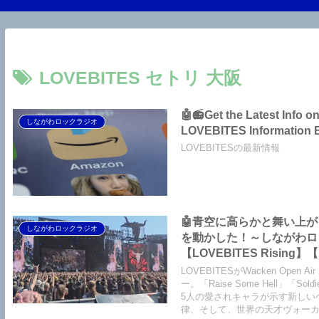
LOVEBITES セトリ 大阪
🤖📻Get the Latest Info
しながわロックラジオ
LOVEBITES Information 
LOVEBITESの最新情報
🤖青空に高らかと舞い上がった爽
しながわロックラジオ
を動かした！～しながわロックラジ
【LOVEBITES Rising】【
Castaway】【LOVEBITES 
LOVEBITESがWacken Op
Solitarily】【LOVEBITES
ー。「Raise Some Hell」「Sold
5人の愛されキャラが示す新しい
【LOVEBITES Holy War
律、そして、世界の天才ヴォーカ