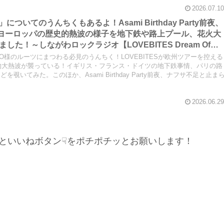
2026.07.10
ng」についてのうんちくもあるよ！Asami Birthday Party前夜、
かうヨーロッパの歴史的熱波の様子を地下鉄や路上プール、花火大
た！～しながわロックラジオ【LOVEBITES Dream Of
er Stands Solitarily】【LOVEBITES Asami Birthday
MIYAKO様のルーツにまつわる必見のうんちく！LOVEBITESが欧州ツアーを控える
th N.I.B】【松崎しげる 愛のメモリー】
史的大熱波が襲っている！イギリス・フランス・ドイツの地下鉄事情、パリの路
いてみた。このほか、Asami Birthday Party前夜、ナフサ不足と止ま
2026.06.29
といいねボタン☟をポチポチッとお願いします！