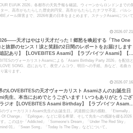
e Void】【LOVEBITES Eternally】【LOVEBITES Lost In Th
NG TOUR EU/UK 2026」各都市の天気予報を確認。ウィーンからロンドンまでの
 スナックAsami】
ッター、高市がもたらした歴史的円安、高市がもたらしたナフサ不足、パルシ
OBEメール障害まで、2026年夏の日本をまとめます。スナックAsamiについ
2026.07.21
Party 2026――天才はやはり天才だった！郷愁を喚起する「The One
」の表現力と抜群のセンス！涙と笑顔の2日間のレポートをお届けします
あり】【LOVEBITES Asami】【ラブバイツ Asami】【
OVE】【LA・LA・LA LOVE SONG 久保田利伸 with NAOMI
SのヴォーカリストAsamiによる「Asami Birthday Party 2026」を配信
Fall in love- 小林明子】【Hello, Again ～昔からある場所～
A LOVE SONG、恋におちて、夜空ノムコウ、明日への手紙、糸など、名曲カ
振り返ります。
【夜空ノムコウ SMAP】【炎 LiSA】【明日への手紙 手嶌葵】【糸 中
2026.07.16
界のLOVEBITESの天才ヴォーカリスト Asamiさんのお誕生日
ami先生、本当におめでとうございます！いつもありがとうござ
LOVEBITES Asami Birthday】【ラブバイツ Asami
 Asami Birthday Party】【LOVEBITES 歌詞 和訳】
ESのヴォーカリストAsami先生のお誕生日。武道館公演の感動、「Eternally」
f Change】【LOVEBITES Eternally】 【LOVEBITES
 Eve Of Change」「Epilogue」などに宿る希望、そして先生への感謝を綴る2026
か「Addicted」「Someone’s Dream」「Under The Red Sky」
 Someone’s Dream】
termind 01」「Swan Song」「Today Is The Day」などについて。