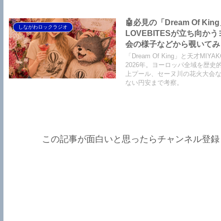
🤖必見の「Dream Of Ki
しながわロックラジオ
LOVEBITESが立ち向
会の様子などから覗いてみまし
King】【LOVEBITES Soldi
「Dream Of King」と天才
Party】【Black Saba
2026年。ヨーロッパ全域を歴
上プール、セーヌ川の花火大会などを覗
ない円安まで考察。
この記事が面白いと思ったらチャンネル登録