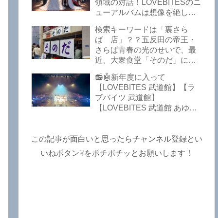
Lost In The Garden】
領域の対話！LOVEBITESのニ
【LOVEBITES The Bell In
ューアルバムは想像を絶して
The Jail】【LOVEBITES Out
凄くなる！！このほか、火の
検索キーワードは「裏さら
Of Control】【LOVEBITES
玉てやんでい、D-A-Dの新
ば 店」？？五反田の帝王・
The Eve Of Change】
曲、ブルース・ディッキンソ
さらば青春の光のせいで、最
ン情報などです～しながわロ
近、大衆食堂「そのだ」に入
ックラジオ【追記複数あり】
れなくなっているので困った
📻🤖新年度に入って
よ…【さらば青春の光 五反田
【LOVEBITES 武道館】【ラ
グルメ】
ブバイツ 武道館】
【LOVEBITES 武道館 あゆ
み】【LOVEBITES 2025 セト
リ】【ラブバイツ ライブ
2025 セトリ】【LOVEBITES
この記事が面白いと思ったらチャンネル登録とい
海外の反応】あたりがトレン
いねボタン☟をポチポチッとお願いします！
ドキーワードのようです。
ETERNAL PHENOMENON
TOURでは、海外のファンの
姿がたくさん見られました
よ！～しながわロックラジオ
【追記あり】