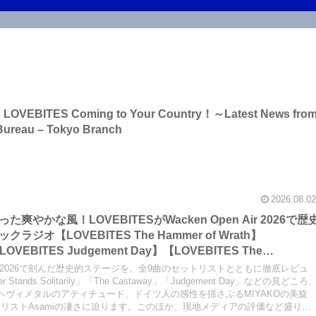
 on LOVEBITES Coming to Your Country！～Latest News fro
Bureau – Tokyo Branch
2026.08.02
やかな風！LOVEBITESがWacken Open Air 2026で歴
オ【LOVEBITES The Hammer of Wrath】
LOVEBITES Judgement Day】【LOVEBITES The
Raise Some Hell】【LOVEBITES Soldier Stands
en Air 2026で刻んだ歴史的ステージを、全9曲のセットリストとともに徹底レビュ
 When Destinies Align】【LOVEBITES M.D.O.】
ier Stands Solitarily」「The Castaway」「Judgement Day」などの見どころ
ヘヴィメタルのアティチュード、ドイツ人の感性を揺さぶるMIYAKOの美旋
】
リストAsamiの凄さに迫ります。このほか、現地メディアの評価など盛りだ