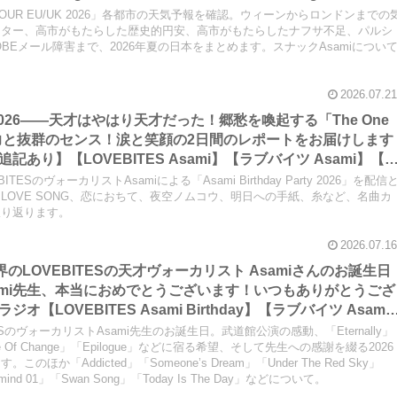
e Void】【LOVEBITES Eternally】【LOVEBITES Lost In Th
NG TOUR EU/UK 2026」各都市の天気予報を確認。ウィーンからロンドンまでの
 スナックAsami】
ッター、高市がもたらした歴史的円安、高市がもたらしたナフサ不足、パルシ
OBEメール障害まで、2026年夏の日本をまとめます。スナックAsamiについ
2026.07.21
Party 2026――天才はやはり天才だった！郷愁を喚起する「The One
」の表現力と抜群のセンス！涙と笑顔の2日間のレポートをお届けします
あり】【LOVEBITES Asami】【ラブバイツ Asami】【
OVE】【LA・LA・LA LOVE SONG 久保田利伸 with NAOMI
SのヴォーカリストAsamiによる「Asami Birthday Party 2026」を配信
Fall in love- 小林明子】【Hello, Again ～昔からある場所～
A LOVE SONG、恋におちて、夜空ノムコウ、明日への手紙、糸など、名曲カ
振り返ります。
【夜空ノムコウ SMAP】【炎 LiSA】【明日への手紙 手嶌葵】【糸 中
2026.07.16
界のLOVEBITESの天才ヴォーカリスト Asamiさんのお誕生日
ami先生、本当におめでとうございます！いつもありがとうござ
LOVEBITES Asami Birthday】【ラブバイツ Asami
 Asami Birthday Party】【LOVEBITES 歌詞 和訳】
ESのヴォーカリストAsami先生のお誕生日。武道館公演の感動、「Eternally」
f Change】【LOVEBITES Eternally】 【LOVEBITES
 Eve Of Change」「Epilogue」などに宿る希望、そして先生への感謝を綴る2026
か「Addicted」「Someone’s Dream」「Under The Red Sky」
 Someone’s Dream】
termind 01」「Swan Song」「Today Is The Day」などについて。