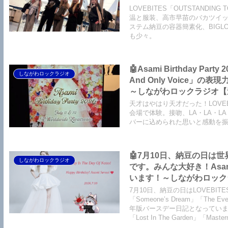
【LOVEBITES Silence Th
LOVEBITES「OUTSTANDI
Garden】【LOVEBITES
温と服装、高市早苗のバカツイ
ステム納豆の容器簡素化、BIGL
も少々。
🤖Asami Birthday 
しながわロックラジオ
And Only Voice
～しながわロックラジオ【追記
吻 -kiss- ORIGINAL L
天才はやはり天才だった！LOVEBITE
CAMPBELL】【恋におちて -
会場で体験。接吻、LA・LA・L
バーに込められた思いと感動を
My Little Lover】
みゆき】
🤖7月10日、納豆の日は世
しながわロックラジオ
です。みんな大好き！As
います！～しながわロックラジオ【
Birthday】【LOVEBITES
7月10日、納豆の日はLOVEBIT
【LOVEBITES The Eve O
「Someone’s Dream」「The
年版バースデー日記となっています。このほ
Addicted】 【LOVEBITES
「Lost In The Garden」「Mas