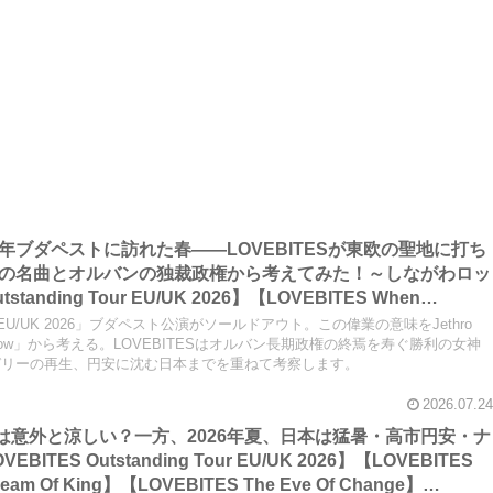
2026年ブダペストに訪れた春――LOVEBITESが東欧の聖地に打ち
 Tullの名曲とオルバンの独裁政権から考えてみた！～しながわロッ
tanding Tour EU/UK 2026】【LOVEBITES When
VEBITES Blazing Halo】【LOVEBITES Liar】【LOVEBITES
 Tour EU/UK 2026」ブダペスト公演がソールドアウト。この偉業の意味をJethro
BITES Budapest】【Jethro Tull Budapest】【Jethro Tull
sy Willow」から考える。LOVEBITESはオルバン長期政権の終焉を寿ぐ勝利の女神
ガリーの再生、円安に沈む日本までを重ねて考察します。
2026.07.24
ツアーは意外と涼しい？一方、2026年夏、日本は猛暑・高市円安・ナ
K 2026】【LOVEBITES
am Of King】【LOVEBITES The Eve Of Change】