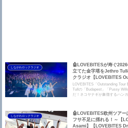
🤖LOVEBITESが寿ぐ
しながわロックラジオ
立てた金字塔をJethro
クラジオ【LOVEBITES Outs
Destinies Allign】【LO
LOVEBITES「Outstanding
One Will Remain】【LOVE
Tullの「Budapest」「Pus
だ！ネコヤナギが象徴するハン
Pussy Willow】
🤖LOVEBITES欧州
しながわロックラジオ
フサ不足に揺れる！～【LOVEBITES Outstanding Tour EU/U
Asami】【LOVEBITES Dre