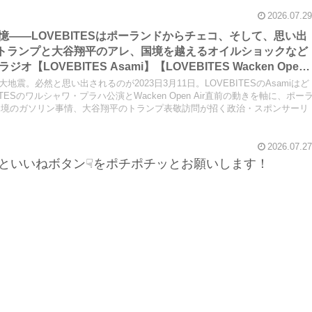
あります。
2026.07.29
の記憶――LOVEBITESはポーランドからチェコ、そして、思い出
か、トランプと大谷翔平のアレ、国境を越えるオイルショックなど
LOVEBITES Asami】【LOVEBITES Wacken Open
Castaway】【LOVEBITES One Will Remain】【LOVEBITES
大地震。必然と思い出されるのが2023日3月11日。LOVEBITESのAsamiはど
TES Nameless Warrior】【James Last Vibrations】
ESのワルシャワ・プラハ公演とWacken Open Air直前の動きを軸に、ポー
国境のガソリン事情、大谷翔平のトランプ表敬訪問が招く政治・スポンサーリ
2026.07.27
といいねボタン☟をポチポチッとお願いします！