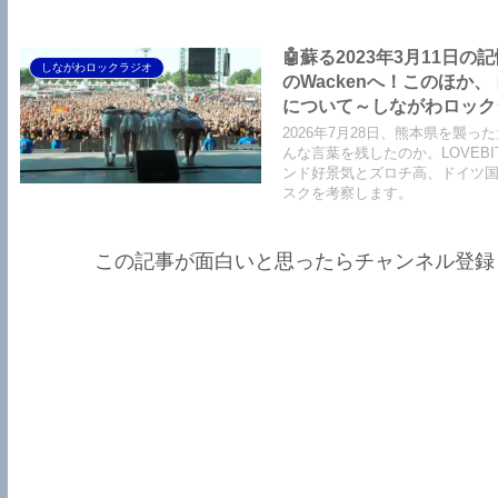
くさん。スナックAsami情報も
🤖蘇る2023年3月11日
しながわロックラジオ
のWackenへ！このほ
について～しながわロックラジオ【
Air】【LOVEBITES The 
2026年7月28日、熊本県を襲った
We The United】【LOVEBI
んな言葉を残したのか。LOVEBIT
ンド好景気とズロチ高、ドイツ
スクを考察します。
この記事が面白いと思ったらチャンネル登録