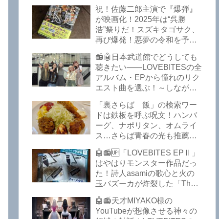
イークの極上グルメ情報が届
祝！佐藤二郎主演で『爆弾』
いた！激安の肉の刺し盛りが
が映画化！2025年は“呉勝
美味い！酒もぶっちぎりで安
浩”祭りだ！スズキタゴサク、
い！本格焼鳥 五反田「富士
再び爆発！悪夢の令和を予言
屋」がオープンから３カ月で
したような『法廷占拠 爆弾
ごった返しているぞ！【さら
📻🤖日本武道館でどうしても
２』が不気味な存在感で他を
ば青春の光 五反田 グルメ】
聴きたい――LOVEBITESの全
圧倒した！異形の家族小説
アルバム・EPから憧れのリク
『Q』も文句なしだぞ！～
エスト曲を選ぶ！～しながわ
2025年版「このミステリーが
ロックラジオ【LOVEBITES
すごい！」
「裏さらば 飯」の検索ワー
武道館】【ラブバイツ 武道
ドは鉄板を呼ぶ呪文！ハンバ
館】【LOVEBITES 武道館 セ
ーグ、ナポリタン、オムライ
トリ】【LOVEBITES リクエ
ス…さらば青春の光も推薦！
スト曲】【LOVEBITES
五反田の「雪月花」で５食限
Inspire】【LOVEBITES Under
🤖📻🆙「LOVEBITES EPⅡ」
定のお子様ランチを食ってき
The Red Sky】【LOVEBITES
はやはりモンスター作品だっ
たよ！【さらば青春の光 五反
Epilogue】【LOVEBITES
た！詩人asamiの歌心と火の
田 グルメ】
Today Is The Day】
玉バズーカが炸裂した「The
【LOVEBITES Dystopia
Bell In The Jail」は涙腺決壊も
Symphony】【LOVEBITES
🤖📻天才MIYAKO様の
のだぞ！～しながわロックラ
My Orion】【LOVEBITES
YouTubeが想像させる神々の
ジオ【追記あり】