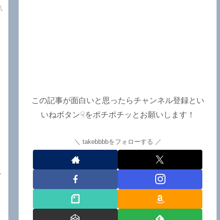
e
気
て
接
この記事が面白いと思ったらチャンネル登録とい
と
いねボタン☟をポチポチッとお願いします！
島
takebbbbをフォローする