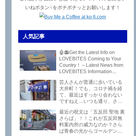
いねボタン☟をポチポチッとお願いします！
人気記事
ラ
🤖📻Get the Latest Info on
LOVEBITES Coming to Your
Country！～Latest News from
LOVEBITES Information
Bureau – Tokyo Branch
芸人さんが普通に歩いている
大井町！でも、コロナ禍を経
て、最近はすっかり会わない
ですねえ…いつも通り、さぼ
って激シブ「こいさご」で昼
最近の呪文は「五反田 聖地 裏
から飲んできました。私以外
さらば」！！これが五反田無
にもLOVEBITESファンが数名
料案内所の威力なのか？さら
いるようですよ笑
ば青春の光からゴールデンウ