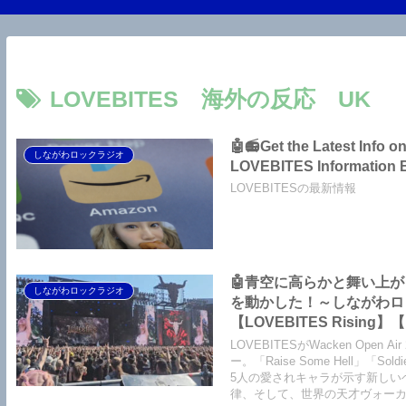
LOVEBITES 海外の反応 UK
🤖📻Get the Latest Info
しながわロックラジオ
LOVEBITES Information 
LOVEBITESの最新情報
🤖青空に高らかと舞い上がった爽
しながわロックラジオ
を動かした！～しながわロックラジ
【LOVEBITES Rising】【
Castaway】【LOVEBITES 
LOVEBITESがWacken Op
Solitarily】【LOVEBITES
ー。「Raise Some Hell」「Sold
5人の愛されキャラが示す新しい
【LOVEBITES Holy War
律、そして、世界の天才ヴォーカ