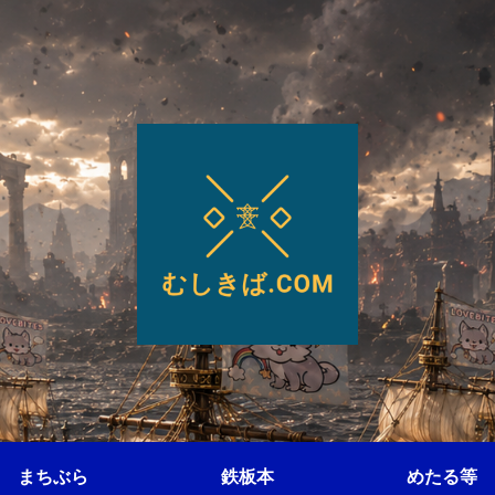
まちぶら
鉄板本
めたる等