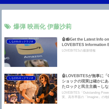
爆弾 映画化 伊藤沙莉
🤖📻Get the Latest Info
しながわロックラジオ
LOVEBITES Information 
LOVEBITESの最新情報
🤖LOVEBITESが無事に
しながわロックラジオ
ショックの現実は確かにあっ
たロックと民主主義～しながわロッ
Imagine】【ジョン・レノン イマジン】【LOVEBITES Asami Birthday Party 
LOVEBITES「Outstand
ト】【オリジナル・ラブ 接
実、高市早苗の「Imagine」