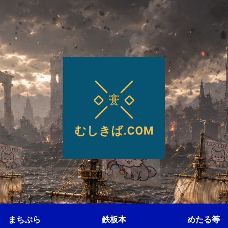
まちぶら
鉄板本
めたる等