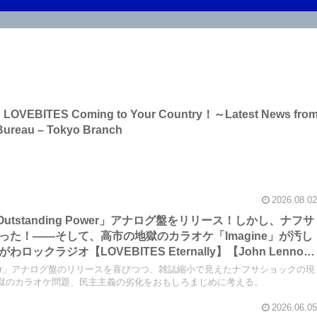
 on LOVEBITES Coming to Your Country！～Latest News fro
Bureau – Tokyo Branch
2026.08.02
「Outstanding Power」アナログ盤をリリース！しかし、ナフサ
た！――そして、高市の地獄のカラオケ「Imagine」が汚し
クラジオ【LOVEBITES Eternally】【John Lennon
リクエス
ing Power」アナログ盤のリリースを喜びつつ、雑誌縮小で見えたナフサショックの現
吻-kiss-】【オリジナル・ラブ 朝日のあたる道】
の地獄のカラオケ問題、民主主義の劣化をおもしろまじめに考える。
2026.06.05