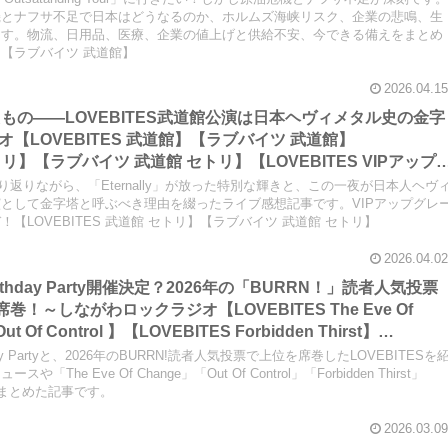
機とナフサ不足で日本はどうなるのか、ホルムズ海峡リスク、企業の悲鳴、生
ます。物流、日用品、医療、企業の値上げと供給不安、今できる備えをまとめ
館】【ラブバイツ 武道館】
2026.04.15
証明したもの――LOVEBITES武道館公演は日本ヘヴィメタル史の金字
【LOVEBITES 武道館】【ラブバイツ 武道館】
セトリ】【ラブバイツ 武道館 セトリ】【LOVEBITES VIPアップ
 Eternally】【LOVEBITES Under The Red Sky】
振り返りながら、「Eternally」が放った特別な輝きと、この一夜が日本人ヘヴ
】【LOVEBITES
として金字塔と呼ぶべき理由を綴ったライブ感想記事です。VIPアップグレ
【LOVEBITES 武道館 セトリ】【ラブバイツ 武道館 セトリ】
OVEBITES Swan Song】【LOVEBITES Asami】…
2026.04.02
irthday Party開催決定？2026年の「BURRN！」読者人気投票
席巻！～しながわロックラジオ【LOVEBITES The Eve Of
 Of Control 】【LOVEBITES Forbidden Thirst】
King】
day Partyと、2026年のBURRN!読者人気投票で上位を席巻したLOVEBITESを
e Eve Of Change」「Out Of Control」「Forbidden Thirst」
目曲もまとめた記事です。
2026.03.09