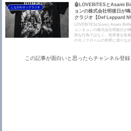
🤖LOVEBITESとAsam
しながわロックラジオ
ョンの株式会社明後日が鳴
クラジオ【Def Leppard N
NWOBHM】【Limelight N
LOVEBITESのLiveとAsam
NWOBHM】【Tank NWOBH
ョンキョンの株式会社明後日が
的な行為ではなく、犯罪者を告発するよ
Epilogue】【LOVEBITES A
のモノクロームの世界に浸りな
この記事が面白いと思ったらチャンネル登録