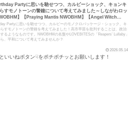
i Birthday Partyに思いを馳せつつ、カルビーショック、キョンキ
らすモノトーンの警鐘について考えてみました～しながわロッ
WOBHM】【Praying Mantis NWOBHM】【Angel Witch
WOBHM】【Witchfinder General NWOBHM】【Crucifixion
i Birthday Partyに思いを馳せつつ、カルビーのモノクロパッケージ・ショック、キ
M】【LOVEBITES Reaper’s Lullaby】【LOVEBITES
鳴らすモノトーンの警鐘を考えてみました！高市早苗を批判することは、政治
うなものです。NWOBHMの名盤やLOVEBITESの「Reapers’ Lullaby
sami Birthday Party】
がら、平和について考えてみませんか？
2026.05.14
といいねボタン☟をポチポチッとお願いします！