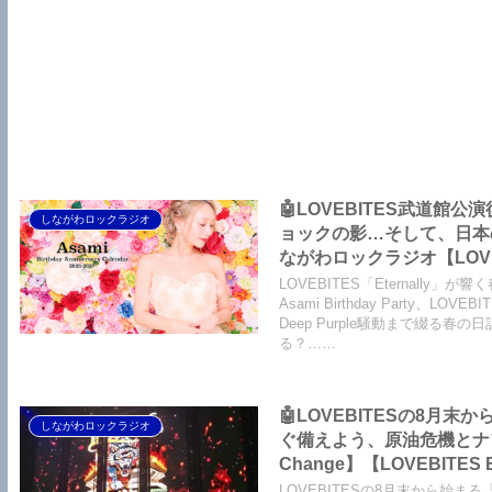
🤖LOVEBITES武道館
しながわロックラジオ
ョックの影…そして、日本の
ながわロックラジオ【LOVEBIT
Asami Birthday Party
LOVEBITES「Eternally」
Asami Birthday Party、L
Deep Purple騒動まで綴
る？……
🤖LOVEBITESの8月末
しながわロックラジオ
ぐ備えよう、原油危機とナフサ
Change】【LOVEBITES E
Outsatanding Tour】
LOVEBITESの8月末から始まる