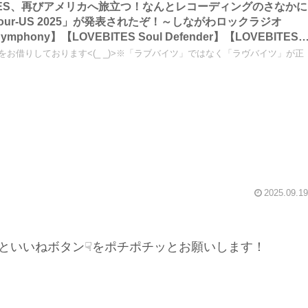
EBITES、再びアメリカへ旅立つ！なんとレコーディングのさなかに
non Tour-US 2025」が発表されたぞ！～しながわロックラジオ
 Symphony】【LOVEBITES Soul Defender】【LOVEBITES
il】【LOVEBITES Break The Wall】※大幅な加筆・表などの修正アリ
真をお借りしております<(_ _)>※「ラブバイツ」ではなく「ラヴバイツ」が正
2025.09.19
といいねボタン☟をポチポチッとお願いします！