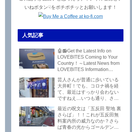
いねボタン☟をポチポチッとお願いします！
人気記事
」
🤖📻Get the Latest Info on
LOVEBITES Coming to Your
Country！～Latest News from
LOVEBITES Information
Bureau – Tokyo Branch
芸人さんが普通に歩いている
大井町！でも、コロナ禍を経
て、最近はすっかり会わない
ですねえ…いつも通り、さぼ
って激シブ「こいさご」で昼
最近の呪文は「五反田 聖地 裏
から飲んできました。私以外
さらば」！！これが五反田無
にもLOVEBITESファンが数名
料案内所の威力なのか？さら
いるようですよ笑
ば青春の光からゴールデンウ