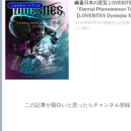
📻🤖日本の至宝 LOV
しながわロックラジオ
「Eternal Phenome
【LOVEBITES Dystopia
The Bell In The Ja
※LOVEBITESの皆様からお写
しい表記...
この記事が面白いと思ったらチャンネル登録