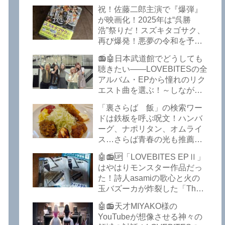
イークの極上グルメ情報が届
祝！佐藤二郎主演で『爆弾』
いた！激安の肉の刺し盛りが
が映画化！2025年は“呉勝
美味い！酒もぶっちぎりで安
浩”祭りだ！スズキタゴサク、
い！本格焼鳥 五反田「富士
再び爆発！悪夢の令和を予言
屋」がオープンから３カ月で
したような『法廷占拠 爆弾
ごった返しているぞ！【さら
📻🤖日本武道館でどうしても
２』が不気味な存在感で他を
ば青春の光 五反田 グルメ】
聴きたい――LOVEBITESの全
圧倒した！異形の家族小説
アルバム・EPから憧れのリク
『Q』も文句なしだぞ！～
エスト曲を選ぶ！～しながわ
2025年版「このミステリーが
ロックラジオ【LOVEBITES
すごい！」
「裏さらば 飯」の検索ワー
武道館】【ラブバイツ 武道
ドは鉄板を呼ぶ呪文！ハンバ
館】【LOVEBITES 武道館 セ
ーグ、ナポリタン、オムライ
トリ】【LOVEBITES リクエ
ス…さらば青春の光も推薦！
スト曲】【LOVEBITES
五反田の「雪月花」で５食限
Inspire】【LOVEBITES Under
🤖📻🆙「LOVEBITES EPⅡ」
定のお子様ランチを食ってき
The Red Sky】【LOVEBITES
はやはりモンスター作品だっ
たよ！【さらば青春の光 五反
Epilogue】【LOVEBITES
た！詩人asamiの歌心と火の
田 グルメ】
Today Is The Day】
玉バズーカが炸裂した「The
【LOVEBITES Dystopia
Bell In The Jail」は涙腺決壊も
Symphony】【LOVEBITES
🤖📻天才MIYAKO様の
のだぞ！～しながわロックラ
My Orion】【LOVEBITES
YouTubeが想像させる神々の
ジオ【追記あり】