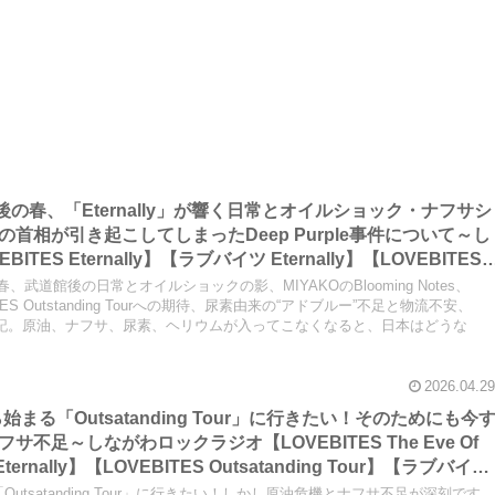
公演後の春、「Eternally」が響く日常とオイルショック・ナフサシ
首相が引き起こしてしまったDeep Purple事件について～し
ES Eternally】【ラブバイツ Eternally】【LOVEBITES
】【ラブバイツ Asami Birthday Party】
が響く春、武道館後の日常とオイルショックの影、MIYAKOのBlooming Notes、
OVEBITES Outstanding Tourへの期待、尿素由来の“アドブルー”不足と物流不安、
る春の日記。原油、ナフサ、尿素、ヘリウムが入ってこなくなると、日本はどうな
2026.04.29
から始まる「Outsatanding Tour」に行きたい！そのためにも今
不足～しながわロックラジオ【LOVEBITES The Eve Of
ternally】【LOVEBITES Outsatanding Tour】【ラブバイツ
「Outsatanding Tour」に行きたい！しかし原油危機とナフサ不足が深刻です