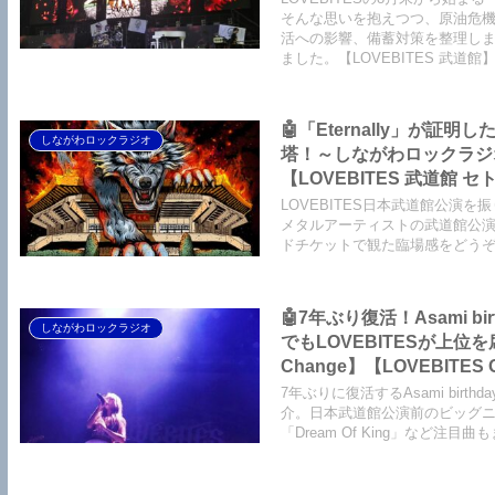
そんな思いを抱えつつ、原油危
活への影響、備蓄対策を整理し
ました。【LOVEBITES 武道
🤖「Eternally」が
しながわロックラジオ
塔！～しながわロックラジオ
【LOVEBITES 武道館 
レードチケット】【LOVEBITES
LOVEBITES日本武道館公演を
【LOVEBITES Soldier Stands Solitarily 】【LOVEBITES Addicted
メタルアーティストの武道館公演
ドチケットで観た臨場感をどうぞ！
Someone’s Dream】【L
🤖7年ぶり復活！Asami b
しながわロックラジオ
でもLOVEBITESが上位を
Change】【LOVEBITES Out
【LOVEBITES Dream Of 
7年ぶりに復活するAsami birth
介。日本武道館公演前のビッグニュースや「Th
「Dream Of King」など注