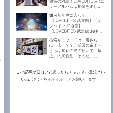
Lost In The Garden】
領域の対話！LOVEBITESのニ
【LOVEBITES The Bell In
ューアルバムは想像を絶して
The Jail】【LOVEBITES Out
凄くなる！！このほか、火の
📻🤖新年度に入って
Of Control】【LOVEBITES
玉てやんでい、D-A-Dの新
【LOVEBITES 武道館】【ラ
The Eve Of Change】
曲、ブルース・ディッキンソ
ブバイツ 武道館】
ン情報などです～しながわロ
【LOVEBITES 武道館 あゆ
ックラジオ【追記複数あり】
み】【LOVEBITES 2025 セト
検索キーワードは「裏さら
リ】【ラブバイツ ライブ
ば 店」？？五反田の帝王・
2025 セトリ】【LOVEBITES
さらば青春の光のせいで、最
海外の反応】あたりがトレン
近、大衆食堂「そのだ」に入
ドキーワードのようです。
れなくなっているので困った
ETERNAL PHENOMENON
よ…【さらば青春の光 五反田
TOURでは、海外のファンの
グルメ】
この記事が面白いと思ったらチャンネル登録とい
姿がたくさん見られました
よ！～しながわロックラジオ
いねボタン☟をポチポチッとお願いします！
【追記あり】
す
。