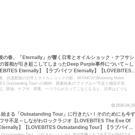
公演後の春、「Eternally」が響く日常とオイルショック・ナフサシ
首相が引き起こしてしまったDeep Purple事件について～し
ES Eternally】【ラブバイツ Eternally】【LOVEBITES
】【ラブバイツ Asami Birthday Party】
が響く春、武道館後の日常とオイルショックの影、MIYAKOのBlooming Notes、
OVEBITES Outstanding Tourへの期待、尿素由来の“アドブルー”不足と物流不安、
る春の日記。原油、ナフサ、尿素、ヘリウムが入ってこなくなると、日本はどうな
2026.04.29
から始まる「Outsatanding Tour」に行きたい！そのためにも今
不足～しながわロックラジオ【LOVEBITES The Eve Of
ternally】【LOVEBITES Outsatanding Tour】【ラブバイツ
「Outsatanding Tour」に行きたい！しかし原油危機とナフサ不足が深刻です