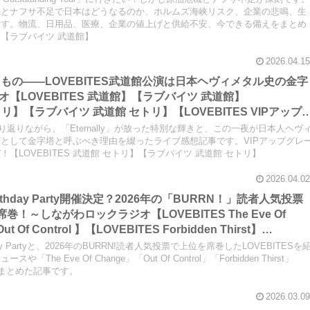
機とナフサ不足で日本はどうなるのか、ホルムズ海峡リスク、企業の悲鳴、生
ます。物流、日用品、医療、企業の値上げと供給不安、今できる備えをまとめ
館】【ラブバイツ 武道館】
2026.04.15
証明したもの――LOVEBITES武道館公演は日本ヘヴィメタル史の金字
【LOVEBITES 武道館】【ラブバイツ 武道館】
セトリ】【ラブバイツ 武道館 セトリ】【LOVEBITES VIPアップ
 Eternally】【LOVEBITES Under The Red Sky】
振り返りながら、「Eternally」が放った特別な輝きと、この一夜が日本人ヘヴ
】【LOVEBITES
として金字塔と呼ぶべき理由を綴ったライブ感想記事です。VIPアップグレ
【LOVEBITES 武道館 セトリ】【ラブバイツ 武道館 セトリ】
OVEBITES Swan Song】【LOVEBITES Asami】…
2026.04.02
irthday Party開催決定？2026年の「BURRN！」読者人気投票
席巻！～しながわロックラジオ【LOVEBITES The Eve Of
 Of Control 】【LOVEBITES Forbidden Thirst】
King】
day Partyと、2026年のBURRN!読者人気投票で上位を席巻したLOVEBITESを
e Eve Of Change」「Out Of Control」「Forbidden Thirst」
目曲もまとめた記事です。
2026.03.09