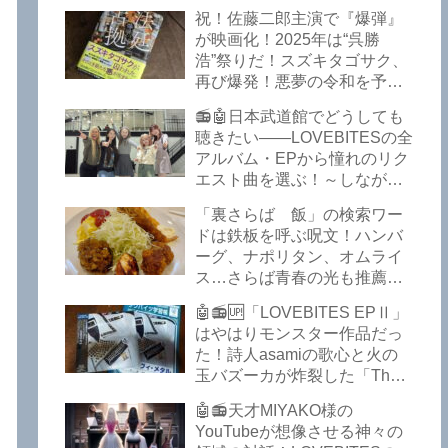
イークの極上グルメ情報が届
祝！佐藤二郎主演で『爆弾』
いた！激安の肉の刺し盛りが
が映画化！2025年は“呉勝
美味い！酒もぶっちぎりで安
浩”祭りだ！スズキタゴサク、
い！本格焼鳥 五反田「富士
再び爆発！悪夢の令和を予言
屋」がオープンから３カ月で
したような『法廷占拠 爆弾
ごった返しているぞ！【さら
📻🤖日本武道館でどうしても
２』が不気味な存在感で他を
ば青春の光 五反田 グルメ】
聴きたい――LOVEBITESの全
圧倒した！異形の家族小説
アルバム・EPから憧れのリク
『Q』も文句なしだぞ！～
エスト曲を選ぶ！～しながわ
2025年版「このミステリーが
ロックラジオ【LOVEBITES
すごい！」
「裏さらば 飯」の検索ワー
武道館】【ラブバイツ 武道
ドは鉄板を呼ぶ呪文！ハンバ
館】【LOVEBITES 武道館 セ
ーグ、ナポリタン、オムライ
トリ】【LOVEBITES リクエ
ス…さらば青春の光も推薦！
スト曲】【LOVEBITES
五反田の「雪月花」で５食限
Inspire】【LOVEBITES Under
🤖📻🆙「LOVEBITES EPⅡ」
定のお子様ランチを食ってき
The Red Sky】【LOVEBITES
はやはりモンスター作品だっ
たよ！【さらば青春の光 五反
Epilogue】【LOVEBITES
た！詩人asamiの歌心と火の
田 グルメ】
Today Is The Day】
玉バズーカが炸裂した「The
【LOVEBITES Dystopia
Bell In The Jail」は涙腺決壊も
Symphony】【LOVEBITES
🤖📻天才MIYAKO様の
のだぞ！～しながわロックラ
My Orion】【LOVEBITES
YouTubeが想像させる神々の
ジオ【追記あり】