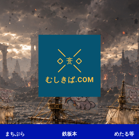
まちぶら
鉄板本
めたる等