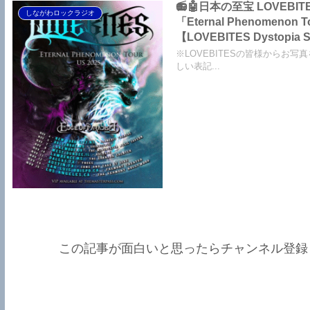
📻🤖日本の至宝 LOV
しながわロックラジオ
「Eternal Phenome
【LOVEBITES Dystopia
The Bell In The Ja
※LOVEBITESの皆様からお写
しい表記...
この記事が面白いと思ったらチャンネル登録