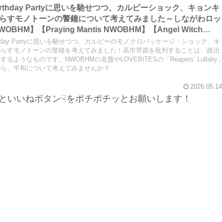
i Birthday Partyに思いを馳せつつ、カルビーショック、キョンキ
らすモノトーンの警鐘について考えてみました～しながわロッ
WOBHM】【Praying Mantis NWOBHM】【Angel Witch
WOBHM】【Witchfinder General NWOBHM】【Crucifixion
i Birthday Partyに思いを馳せつつ、カルビーのモノクロパッケージ・ショック、キ
M】【LOVEBITES Reaper’s Lullaby】【LOVEBITES
鳴らすモノトーンの警鐘を考えてみました！高市早苗を批判することは、政治
うなものです。NWOBHMの名盤やLOVEBITESの「Reapers’ Lullaby
sami Birthday Party】
がら、平和について考えてみませんか？
2026.05.14
といいねボタン☟をポチポチッとお願いします！