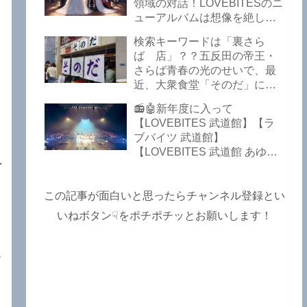
Lost In The Garden】
領域の対話！LOVEBITESのニ
【LOVEBITES The Bell In
ューアルバムは想像を絶して
The Jail】【LOVEBITES Out
凄くなる！！このほか、火の
検索キーワードは「裏さら
Of Control】【LOVEBITES
玉てやんでい、D-A-Dの新
ば 店」？？五反田の帝王・
The Eve Of Change】
曲、ブルース・ディッキンソ
さらば青春の光のせいで、最
ン情報などです～しながわロ
近、大衆食堂「そのだ」に入
ックラジオ【追記複数あり】
れなくなっているので困った
📻🤖新年度に入って
よ…【さらば青春の光 五反田
【LOVEBITES 武道館】【ラ
グルメ】
ブバイツ 武道館】
【LOVEBITES 武道館 あゆ
み】【LOVEBITES 2025 セト
リ】【ラブバイツ ライブ
2025 セトリ】【LOVEBITES
この記事が面白いと思ったらチャンネル登録とい
海外の反応】あたりがトレン
いねボタン☟をポチポチッとお願いします！
ドキーワードのようです。
ETERNAL PHENOMENON
TOURでは、海外のファンの
す
姿がたくさん見られました
よ！～しながわロックラジオ
【追記あり】
。