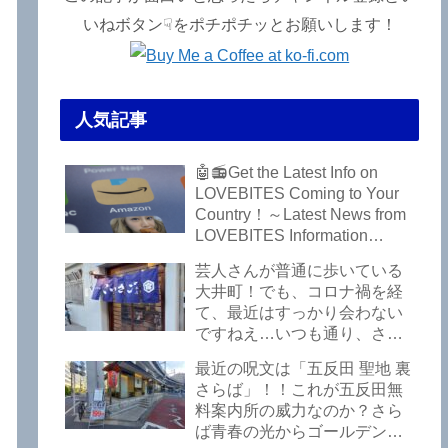
いねボタン☟をポチポチッとお願いします！
人気記事
」
🤖📻Get the Latest Info on
LOVEBITES Coming to Your
Country！～Latest News from
LOVEBITES Information
Bureau – Tokyo Branch
芸人さんが普通に歩いている
大井町！でも、コロナ禍を経
て、最近はすっかり会わない
ですねえ…いつも通り、さぼ
って激シブ「こいさご」で昼
最近の呪文は「五反田 聖地 裏
から飲んできました。私以外
さらば」！！これが五反田無
にもLOVEBITESファンが数名
料案内所の威力なのか？さら
いるようですよ笑
ば青春の光からゴールデンウ