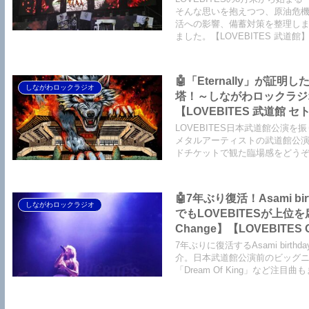
そんな思いを抱えつつ、原油危
活への影響、備蓄対策を整理し
ました。【LOVEBITES 武道
🤖「Eternally」が
しながわロックラジオ
塔！～しながわロックラジオ
【LOVEBITES 武道館 
レードチケット】【LOVEBITES
LOVEBITES日本武道館公演を
【LOVEBITES Soldier Stands Solitarily 】【LOVEBITES Addicted
メタルアーティストの武道館公演
ドチケットで観た臨場感をどうぞ！
Someone’s Dream】【L
🤖7年ぶり復活！Asami b
しながわロックラジオ
でもLOVEBITESが上位を
Change】【LOVEBITES Out
【LOVEBITES Dream Of 
7年ぶりに復活するAsami birth
介。日本武道館公演前のビッグニュースや「Th
「Dream Of King」など注