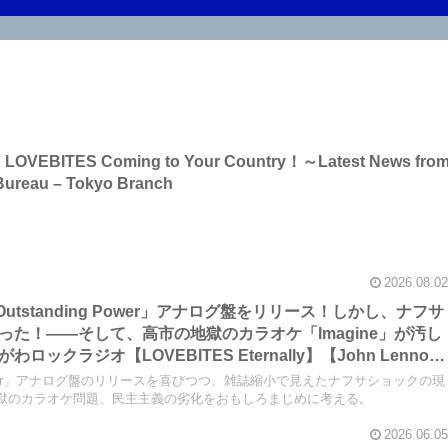
 on LOVEBITES Coming to Your Country！～Latest News fro
Bureau – Tokyo Branch
2026.08.02
「Outstanding Power」アナログ盤をリリース！しかし、ナフサ
た！――そして、高市の地獄のカラオケ「Imagine」が汚し
クラジオ【LOVEBITES Eternally】【John Lennon
リクエス
ing Power」アナログ盤のリリースを喜びつつ、雑誌縮小で見えたナフサショックの現
吻-kiss-】【オリジナル・ラブ 朝日のあたる道】
の地獄のカラオケ問題、民主主義の劣化をおもしろまじめに考える。
2026.06.05