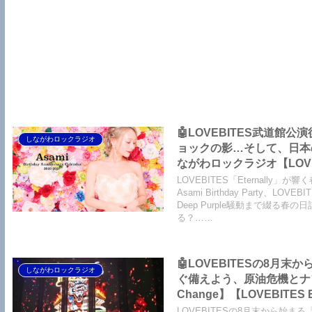
🤖LOVEBITES武道館
しながわロックラジオ
ョックの影…そして、日本の
ながわロックラジオ【LOVEBIT
Asami Birthday Party
LOVEBITES「Eternally」
Asami Birthday Party、L
Deep Purple騒動まで綴
る？……
🤖LOVEBITESの8月末
しながわロックラジオ
ぐ備えよう、原油危機とナフサ
Change】【LOVEBITES E
Outsatanding Tour】
LOVEBITESの8月末から始まる