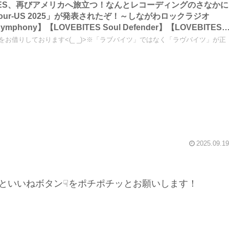
EBITES、再びアメリカへ旅立つ！なんとレコーディングのさなかに
non Tour-US 2025」が発表されたぞ！～しながわロックラジオ
 Symphony】【LOVEBITES Soul Defender】【LOVEBITES
il】【LOVEBITES Break The Wall】※大幅な加筆・表などの修正アリ
真をお借りしております<(_ _)>※「ラブバイツ」ではなく「ラヴバイツ」が正
2025.09.19
といいねボタン☟をポチポチッとお願いします！