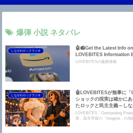
爆弾 小説 ネタバレ
🤖📻Get the Latest Info
しながわロックラジオ
LOVEBITES Information 
LOVEBITESの最新情報
🤖LOVEBITESが無事に
しながわロックラジオ
ショックの現実は確かにあっ
たロックと民主主義～しながわロッ
Imagine】【ジョン・レノン イマジン】【LOVEBITES Asami Birthday Party 
LOVEBITES「Outstand
ト】【オリジナル・ラブ 接
実、高市早苗の「Imagine」