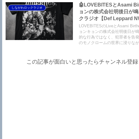
🤖LOVEBITESとAsam
しながわロックラジオ
ョンの株式会社明後日が鳴
クラジオ【Def Leppard N
NWOBHM】【Limelight N
LOVEBITESのLiveとAsam
NWOBHM】【Tank NWOBH
ョンキョンの株式会社明後日が
的な行為ではなく、犯罪者を告発するよ
Epilogue】【LOVEBITES A
のモノクロームの世界に浸りな
この記事が面白いと思ったらチャンネル登録