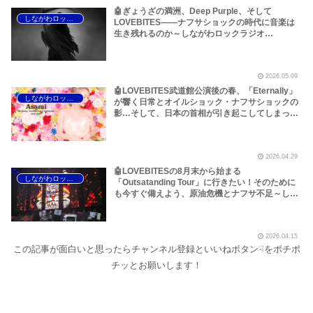
🤖ぎょうざの満洲、Deep Purple、そして
しながわロックラジオ
LOVEBITES――ナフサショックの時代に音楽は
生き残れるのか～しながわロックラジオ
【LOVEBITES Reaper’s Lullaby】【LOVEBITES
Outstanding Tour】【Deep Purple Perfect
Strangers】【Deep Purple House Of Blue
2026.05.09
Light】
🤖LOVEBITES武道館公演後の春、「Eternally」
しながわロックラジオ
が響く日常とオイルショック・ナフサショックの
影…そして、日本の首相が引き起こしてしまった
Deep Purple事件について～しながわロックラジ
オ【LOVEBITES Eternally】【ラブバイツ
Eternally】【LOVEBITES Asami Birthday
2026.04.29
Party】【ラブバイツ Asami Birthday Party】
🤖LOVEBITESの8月末から始まる
しながわロックラジオ
「Outsatanding Tour」に行きたい！そのために
も今すぐ備えよう、原油危機とナフサ不足～しな
がわロックラジオ【LOVEBITES The Eve Of
Change】【LOVEBITES Eternally】
【LOVEBITES Outsatanding Tour】【ラブバイ
2026.04.15
ツ Outsatanding Tour】
この記事が面白いと思ったらチャンネル登録といいねボタン☟をポチポ
チッとお願いします！