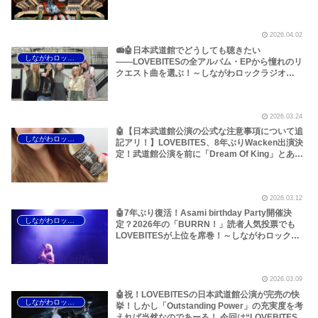
ブバイツ 武道館】【LOVEBITES 武道館 セトリ】
【ラブバイツ 武道館 セトリ】【LOVEBITES VIP
アップグレードチケット】【LOVEBITES
2026.04.02
Eternally】【LOVEBITES Under The Red Sky】
【LOVEBITES Soldier Stands Solitarily 】
📻🤖日本武道館でどうしても聴きたい
しながわロックラジオ
【LOVEBITES Addicted】【LOVEBITES
――LOVEBITESの全アルバム・EPから憧れのリ
Someone’s Dream】【LOVEBITES Swan
クエスト曲を選ぶ！～しながわロックラジオ
Song】【LOVEBITES Asami】…
【LOVEBITES 武道館】【ラブバイツ 武道館】
【LOVEBITES 武道館 セトリ】【LOVEBITES リ
クエスト曲】【LOVEBITES Inspire】
2026.03.24
【LOVEBITES Under The Red Sky】
【LOVEBITES Epilogue】【LOVEBITES Today
🤖【日本武道館公演の公式な注意事項について追
しながわロックラジオ
Is The Day】【LOVEBITES Dystopia
記アリ！】LOVEBITES、8年ぶりWacken出演決
Symphony】【LOVEBITES My Orion】
定！武道館公演を前に「Dream Of King」とあの
【LOVEBITES Lost In The Garden】
大名曲が検索キーワードで急上昇！多くの人が待
【LOVEBITES The Bell In The Jail】
ち望んでいるということなのでしょう！～しなが
【LOVEBITES Out Of Control】【LOVEBITES
わロックラジオ【LOVEBITES Dream Of King】
The Eve Of Change】
2026.03.12
【LOVEBITES Out Of Control】【LOVEBITES
The Eve Of Change】【LOVEBITES Epilogue】
🤖7年ぶり復活！Asami birthday Party開催決
しながわロックラジオ
定？2026年の「BURRN！」読者人気投票でも
LOVEBITESが上位を席巻！～しながわロックラ
ジオ【LOVEBITES The Eve Of Change】
【LOVEBITES Out Of Control 】【LOVEBITES
Forbidden Thirst】【LOVEBITES Dream Of
2026.03.09
King】
🤖祝！LOVEBITESの日本武道館公演が完売の快
しながわロックラジオ
挙！しかし「Outstanding Power」の充実度を考
えれば当然なのであーる！ 今回は“LOVEBITESど