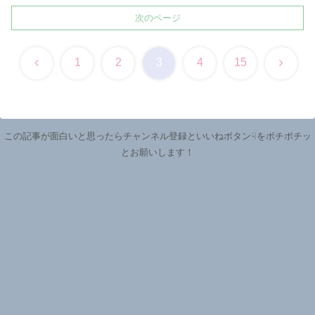
次のページ
前
次
1
2
3
4
15
へ
へ
この記事が面白いと思ったらチャンネル登録といいねボタン☟をポチポチッ
とお願いします！