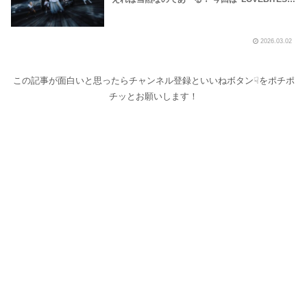
真ん中”の楽曲の魅力に迫ってみました！詩人
Asamiの生命のバラード「Eternally」が誇る多幸
感、バンドの歴史が物語のように凝縮された
2026.03.02
「One Will Remain」に胸を打たれるべし！～し
ながわロックラジオ【LOVEBITES Eternally】
【LOVEBITES One Will Remain】【LOVEBITES
Silence The Void】【LOVEBITES Phoenix Rises
この記事が面白いと思ったらチャンネル登録といいねボタン☟をポチポ
Again】【LOVEBITES 武道館】【ラブバイツ 武
チッとお願いします！
道館】【lovebites outstanding power レビュ
ー】