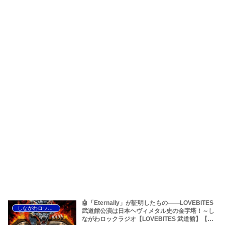
🤖「Eternally」が証明したもの――LOVEBITES
しながわロックラジオ
武道館公演は日本ヘヴィメタル史の金字塔！～し
ながわロックラジオ【LOVEBITES 武道館】【ラ