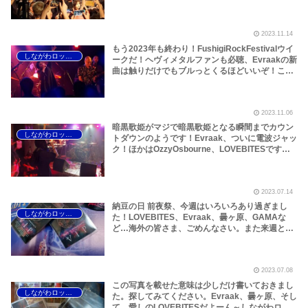
流血上等のデスマッチが繰り広げられた
FushigiRockFestival #2 AsianDarkNightに行っ
てきたよ！～しながわロックラジオ
2023.11.14
もう2023年も終わり！FushigiRockFestivalウイ
しながわロックラジオ
ークだ！ヘヴィメタルファンも必聴、Evraakの新
曲は触りだけでもブルっとくるほどいいぞ！この
ほかDreamTheater、曇ヶ原、
CrescentLament、shuriさん（EX.Mizuki da
Fantasia）、そして、LOVEBITESのasami先生
2023.11.06
についてだよ！！～しながわロックラジオ
暗黒歌姫がマジで暗黒歌姫となる瞬間までカウン
しながわロックラジオ
トダウンのようです！Evraak、ついに電波ジャッ
ク！ほかはOzzyOsbourne、LOVEBITESです～
しながわロックラジオ
2023.07.14
納豆の日 前夜祭、今週はいろいろあり過ぎまし
しながわロックラジオ
た！LOVEBITES、Evraak、曇ヶ原、GAMAな
ど…海外の皆さま、ごめんなさい。また来週とさ
せてください～しながわロックラジオ
2023.07.08
この写真を載せた意味は少しだけ書いておきまし
しながわロックラジオ
た。探してみてください。Evraak、曇ヶ原、そし
て、愛しのLOVEBITESだよーん～しながわロッ