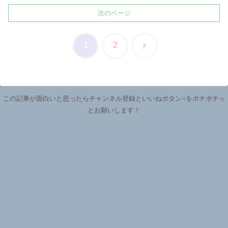
次のページ
次
1
2
へ
この記事が面白いと思ったらチャンネル登録といいねボタン☟をポチポチッ
とお願いします！