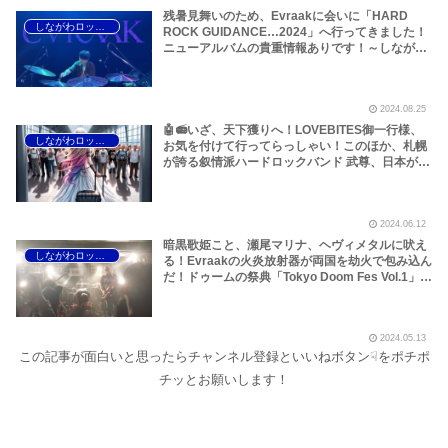
残暑見舞いのため、Evraakに会いに「HARD
しながわロックラジオ
ROCK GUIDANCE…2024」へ行ってきました！
ニューアルバムの貴重情報ありです！～しながわ
ロックラジオ
2024.08.25
🤖📻いざ、天下獲りへ！LOVEBITES御一行様、
しながわロックラジオ
お気を付けて行ってらっしゃい！このほか、札幌
が誇る叙情派ハードロックバンド 武尊、日本が世
界に誇るうまい棒のやおきん、Barock Projectの
ニューアルバム、Unto Others、ドブサライなど
です～しながわロックラジオ
2024.06.12
暗黒歌姫こと、瀬尾マリナ、ヘヴィメタルに吠え
しながわロックラジオ
る！Evraakの火炎放射器が両国を劫火で包み込ん
だ！ドゥームの祭典「Tokyo Doom Fes Vol.1」に
行ってきました！あと、とんでもない大魚を釣り
上げました！沖縄のHARAKIRI ZOMBIEにひと目
惚れしてCD買っちまったぜ！！ドブサライは次
2024.05.13
回CD買いまーす！！～しながわロックラジオ
この記事が面白いと思ったらチャンネル登録といいねボタン☟をポチポ
チッとお願いします！