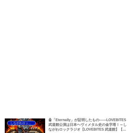
🤖「Eternally」が証明したもの――LOVEBITES
しながわロックラジオ
武道館公演は日本ヘヴィメタル史の金字塔！～し
ながわロックラジオ【LOVEBITES 武道館】【ラ