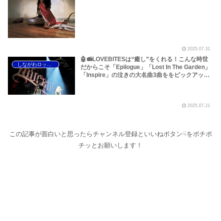
【Ozzy Osbourne R.I.P】【オジー・オズボーン
名曲特集 ベスト10】
2025.07.31
🤖📻LOVEBITESは“癒し”をくれる！こんな時世
しながわロックラジオ
だからこそ「Epilogue」「Lost In The Garden」
「Inspire」の泣きの大名曲3曲ををピックアップ
しました！このほか【Asami birthday 2025】
【LOVEBITES 歌詞 和訳】【Praying Mantis
Only The Chiⅼdren Cry】【Tribe Of Gypsies
2025.07.21
Think Of You】などです～しながわロックラジオ
【大幅加筆あり】
この記事が面白いと思ったらチャンネル登録といいねボタン☟をポチポ
チッとお願いします！