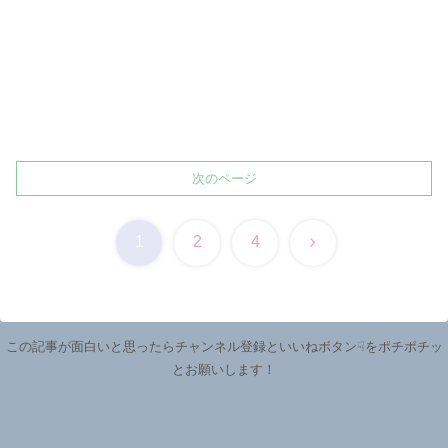
次のページ
次
1
2
4
へ
この記事が面白いと思ったらチャンネル登録といいねボタン☟をポチポチッ
とお願いします！