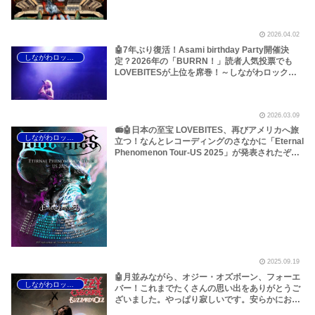
ブバイツ 武道館】【LOVEBITES 武道館 セトリ】
【ラブバイツ 武道館 セトリ】【LOVEBITES VIP
アップグレードチケット】【LOVEBITES
2026.04.02
Eternally】【LOVEBITES Under The Red Sky】
【LOVEBITES Soldier Stands Solitarily 】
🤖7年ぶり復活！Asami birthday Party開催決
しながわロックラジオ
【LOVEBITES Addicted】【LOVEBITES
定？2026年の「BURRN！」読者人気投票でも
Someone’s Dream】【LOVEBITES Swan
LOVEBITESが上位を席巻！～しながわロックラ
Song】【LOVEBITES Asami】…
ジオ【LOVEBITES The Eve Of Change】
【LOVEBITES Out Of Control 】【LOVEBITES
Forbidden Thirst】【LOVEBITES Dream Of
2026.03.09
King】
📻🤖日本の至宝 LOVEBITES、再びアメリカへ旅
しながわロックラジオ
立つ！なんとレコーディングのさなかに「Eternal
Phenomenon Tour-US 2025」が発表されたぞ！
～しながわロックラジオ【LOVEBITES Dystopia
Symphony】【LOVEBITES Soul Defender】
【LOVEBITES The Bell In The Jail】
【LOVEBITES Break The Wall】※大幅な加筆・
表などの修正アリ
2025.09.19
🤖月並みながら、オジー・オズボーン、フォーエ
しながわロックラジオ
バー！これまでたくさんの思い出をありがとうご
ざいました。やっぱり寂しいです。安らかにお眠
りください<(_ _)>～しながわロックラジオ