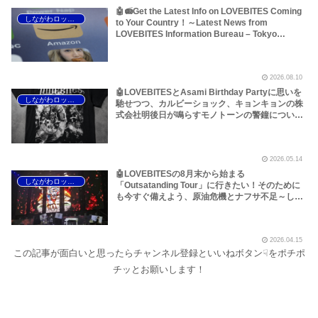
🤖📻Get the Latest Info on LOVEBITES Coming
しながわロックラジオ
to Your Country！～Latest News from
LOVEBITES Information Bureau – Tokyo
Branch
2026.08.10
🤖LOVEBITESとAsami Birthday Partyに思いを
しながわロックラジオ
馳せつつ、カルビーショック、キョンキョンの株
式会社明後日が鳴らすモノトーンの警鐘について
考えてみました～しながわロックラジオ【Def
Leppard NWOBHM】【Praying Mantis
NWOBHM】【Angel Witch NWOBHM】
2026.05.14
【Limelight NWOBHM】【Witchfinder General
NWOBHM】【Crucifixion NWOBHM】【Tank
🤖LOVEBITESの8月末から始まる
しながわロックラジオ
NWOBHM】【LOVEBITES Reaper’s Lullaby】
「Outsatanding Tour」に行きたい！そのために
【LOVEBITES Epilogue】【LOVEBITES Asami
も今すぐ備えよう、原油危機とナフサ不足～しな
Birthday Party】
がわロックラジオ【LOVEBITES The Eve Of
Change】【LOVEBITES Eternally】
【LOVEBITES Outsatanding Tour】【ラブバイ
2026.04.15
ツ Outsatanding Tour】
この記事が面白いと思ったらチャンネル登録といいねボタン☟をポチポ
チッとお願いします！