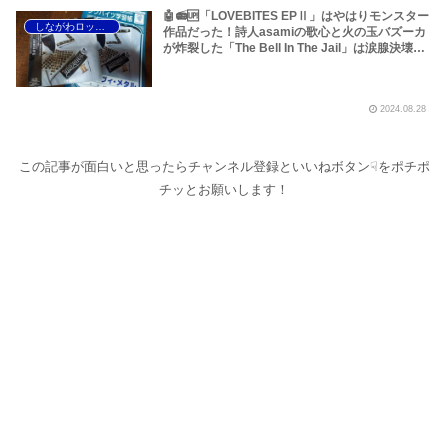
🤖📻🆙「LOVEBITES EPⅡ」はやはりモンスター
しながわロックラジオ
作品だった！詩人asamiの歌心と火の玉バズーカ
が炸裂した「The Bell In The Jail」は涙腺決壊も
のだぞ！～しながわロックラジオ【追記あり】
2024.08.28
この記事が面白いと思ったらチャンネル登録といいねボタン☟をポチポ
チッとお願いします！