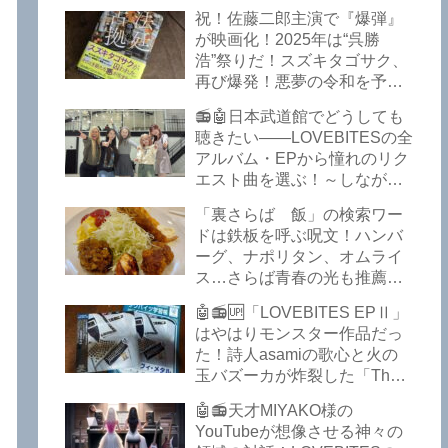
イークの極上グルメ情報が届
祝！佐藤二郎主演で『爆弾』
いた！激安の肉の刺し盛りが
が映画化！2025年は“呉勝
美味い！酒もぶっちぎりで安
浩”祭りだ！スズキタゴサク、
い！本格焼鳥 五反田「富士
再び爆発！悪夢の令和を予言
屋」がオープンから３カ月で
したような『法廷占拠 爆弾
ごった返しているぞ！【さら
📻🤖日本武道館でどうしても
２』が不気味な存在感で他を
ば青春の光 五反田 グルメ】
聴きたい――LOVEBITESの全
圧倒した！異形の家族小説
アルバム・EPから憧れのリク
『Q』も文句なしだぞ！～
エスト曲を選ぶ！～しながわ
2025年版「このミステリーが
ロックラジオ【LOVEBITES
すごい！」
「裏さらば 飯」の検索ワー
武道館】【ラブバイツ 武道
ドは鉄板を呼ぶ呪文！ハンバ
館】【LOVEBITES 武道館 セ
ーグ、ナポリタン、オムライ
トリ】【LOVEBITES リクエ
ス…さらば青春の光も推薦！
スト曲】【LOVEBITES
五反田の「雪月花」で５食限
Inspire】【LOVEBITES Under
🤖📻🆙「LOVEBITES EPⅡ」
定のお子様ランチを食ってき
The Red Sky】【LOVEBITES
はやはりモンスター作品だっ
たよ！【さらば青春の光 五反
Epilogue】【LOVEBITES
た！詩人asamiの歌心と火の
田 グルメ】
Today Is The Day】
玉バズーカが炸裂した「The
【LOVEBITES Dystopia
Bell In The Jail」は涙腺決壊も
Symphony】【LOVEBITES
🤖📻天才MIYAKO様の
のだぞ！～しながわロックラ
My Orion】【LOVEBITES
YouTubeが想像させる神々の
ジオ【追記あり】