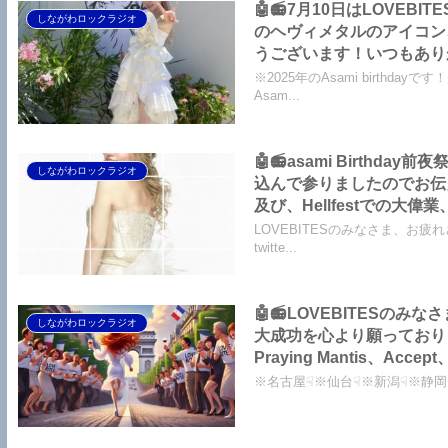
🤖📻7月10日はLOVEB
しながわロックラジオ
のヘヴィメタルのアイコン
うございます！いつもありが
外の反応】【LOVEBITES
※2025年のAsami birt
Asam...
🤖📻asami Birth
しながわロックラジオ
込んで参りましたのでお伝え
及び、Hellfestでの
～しながわロックラジオ【LO
LOVEBITESのみなさま、お疲
り】
twitte...
🤖📻LOVEBITESのみ
しながわロックラジオ
大成功を心より願っております！
Praying Mantis、Acc
【LOVEBITES 海外の
※名古屋☟※仙台☟※新潟☟※静岡☟※
する追記あり】