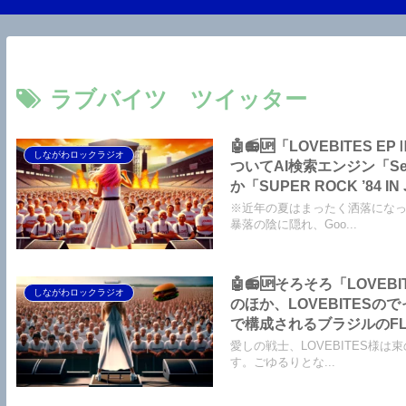
ラブバイツ ツイッター
🤖📻🆙「LOVEBITES EPⅡ
しながわロックラジオ
ついてAI検索エンジン「S
か「SUPER ROCK ’8
な高齢化、「BURRN！
※近年の夏はまったく洒落にな
り】～しながわロックラジ
暴落の陰に隠れ、Goo...
🤖📻🆙そろそろ「LOV
しながわロックラジオ
のほか、LOVEBITES
で構成されるブラジルのFLE
がわロックラジオ
愛しの戦士、LOVEBITES様
す。ごゆるりとな...