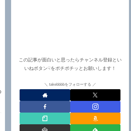
この記事が面白いと思ったらチャンネル登録とい
あ
いねボタン☟をポチポチッとお願いします！
takebbbbをフォローする
の
関
.