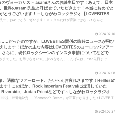
ITESのヴォーカリスト asamiさんのお誕生日です！あえて、日本
、世界のasami先生と呼ばせていただきます！本当におめでと
とうございます！～しながわロックラジオ【LOVEBITES 海
 海外 人気】
hdayです！先生、おめでとうございます！※メタルだけが音楽ではない！なんと、
2024.07.10
day前夜祭……だったのですが、LOVEBITES関係の臨時ニュースが飛び
します！ほかの主な内容はLOVEBITESのヨーロッパツアー
大偉業、さらに、現代ロックシーンのインスタ事情についてなどです
VEBITES 海外の反応】【LOVEBITES 海外 人気】【追記
れさまでした。お帰りなさい<(_ _)>みなさん、こんばんは。つい先日まで
2024.07.08
なさま、過酷なツアーロード、たいへんお疲れさまです！Hellfest
このほか、Rock Imperium Festivalに出演していた
ept、Riverside、Judas Priestなどです～しながわロックラジオ
反応】【LOVEBITES 海外 人気】【フィットネスとブランド品に
祝！武道館決定！「Someone's Dream」が正夢になりました！LOVEBIT..
2024.06.27