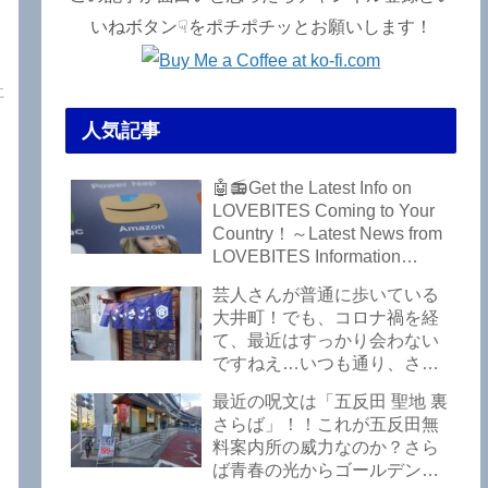
いねボタン☟をポチポチッとお願いします！
に
人気記事
🤖📻Get the Latest Info on
LOVEBITES Coming to Your
Country！～Latest News from
LOVEBITES Information
Bureau – Tokyo Branch
芸人さんが普通に歩いている
大井町！でも、コロナ禍を経
て、最近はすっかり会わない
ですねえ…いつも通り、さぼ
って激シブ「こいさご」で昼
最近の呪文は「五反田 聖地 裏
から飲んできました。私以外
さらば」！！これが五反田無
にもLOVEBITESファンが数名
料案内所の威力なのか？さら
いるようですよ笑
ば青春の光からゴールデンウ