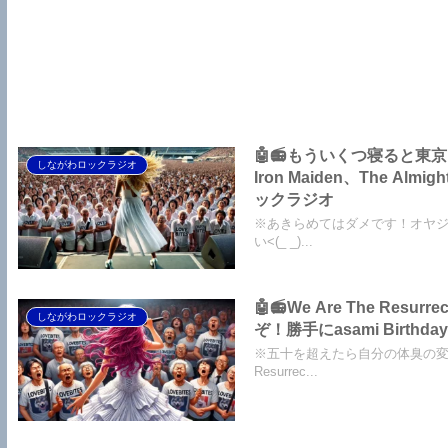
🤖📻もういくつ寝ると東
しながわロックラジオ
Iron Maiden、The Al
ックラジオ
※あきらめてはダメです！オヤジの
い<(_ _)...
🤖📻We Are The Re
しながわロックラジオ
ぞ！勝手にasami Birt
※五十を超えたら自分の体臭の変化
Resurrec...