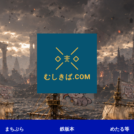
まちぶら
鉄板本
めたる等