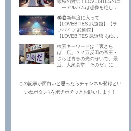
Lost In The Garden】
領域の対話！LOVEBITESのニ
【LOVEBITES The Bell In
ューアルバムは想像を絶して
The Jail】【LOVEBITES Out
凄くなる！！このほか、火の
📻🤖新年度に入って
Of Control】【LOVEBITES
玉てやんでい、D-A-Dの新
【LOVEBITES 武道館】【ラ
The Eve Of Change】
曲、ブルース・ディッキンソ
ブバイツ 武道館】
ン情報などです～しながわロ
【LOVEBITES 武道館 あゆ
ックラジオ【追記複数あり】
み】【LOVEBITES 2025 セト
検索キーワードは「裏さら
リ】【ラブバイツ ライブ
ば 店」？？五反田の帝王・
2025 セトリ】【LOVEBITES
さらば青春の光のせいで、最
海外の反応】あたりがトレン
近、大衆食堂「そのだ」に入
ドキーワードのようです。
れなくなっているので困った
ETERNAL PHENOMENON
よ…【さらば青春の光 五反田
TOURでは、海外のファンの
グルメ】
この記事が面白いと思ったらチャンネル登録とい
姿がたくさん見られました
よ！～しながわロックラジオ
いねボタン☟をポチポチッとお願いします！
【追記あり】