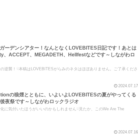
京ガーデンシアター！なんとなくLOVEBITES日記です！あとは
mighty、ACCEPT、MEGADETH、Hellfestなどです～しながわロ
逆襲！☟本稿はLOVEBITESがらみのネタはほぼありません。ご了承くださ
2024.07.17
surrectionの狼煙とともに、いよいよLOVEBITESの夏がやってくる
hday後夜祭です～しながわロックラジオ
に気付いたほうがいいのかもしれません☟見たか、このWe Are The
2024.07.16