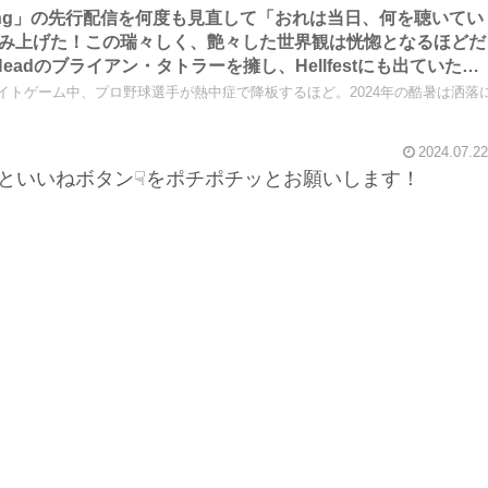
「Rising」の先行配信を何度も見直して「おれは当日、何を聴いてい
み上げた！この瑞々しく、艶々した世界観は恍惚となるほどだ
Headのブライアン・タトラーを擁し、Hellfestにも出ていた
思ったことなどです～しながわロックラジオ
イトゲーム中、プロ野球選手が熱中症で降板するほど。2024年の酷暑は洒落
2024.07.22
といいねボタン☟をポチポチッとお願いします！