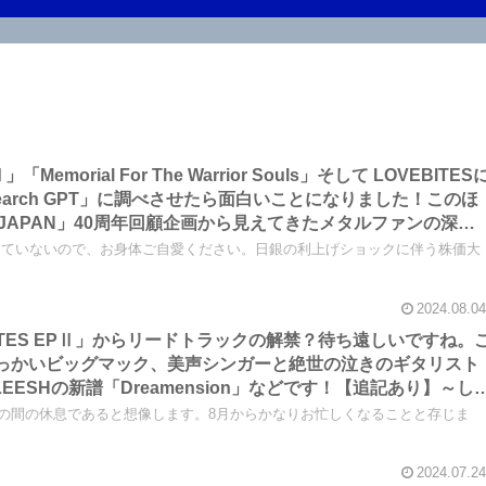
」「Memorial For The Warrior Souls」そして LOVEBITES
earch GPT」に調べさせたら面白いことになりました！このほ
4 IN JAPAN」40周年回顧企画から見えてきたメタルファンの深刻
創刊時を知っているか否か？」などについてです【重要追記あ
っていないので、お身体ご自愛ください。日銀の利上げショックに伴う株価大
オ【加筆あり】
2024.08.04
EBITES EPⅡ」からリードトラックの解禁？待ち遠しいですね。
のでっかいビッグマック、美声シンガーと絶世の泣きのギタリスト
ESHの新譜「Dreamension」などです！【追記あり】～し
は束の間の休息であると想像します。8月からかなりお忙しくなることと存じま
2024.07.24