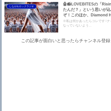
🤖📻LOVEBITESの
しながわロックラジオ
たんだ？」という思いが込
ぞ！このほか、Diamond 
SAXONの来日について
※私は何かあったらコレです☟ナ
なっていないよう...
この記事が面白いと思ったらチャンネル登録