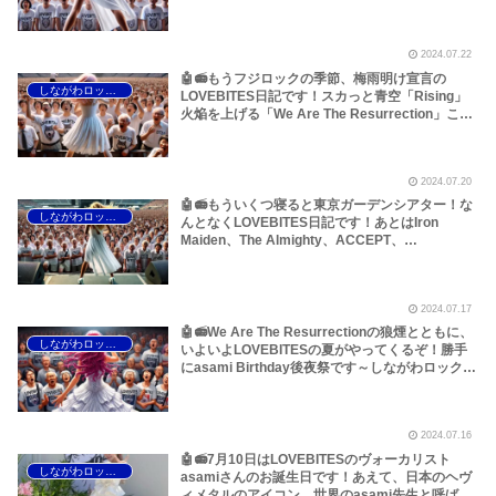
艶々した世界観は恍惚となるほどだぞ！このほ
か、Diamond Headのブライアン・タトラーを擁
し、Hellfestにも出ていたSAXONの来日について
2024.07.22
思ったことなどです～しながわロックラジオ
🤖📻もうフジロックの季節、梅雨明け宣言の
しながわロックラジオ
LOVEBITES日記です！スカっと青空「Rising」
火焔を上げる「We Are The Resurrection」この
ほか、フジロック出演のTurnstile、札幌が誇る叙
情派ハードロックバンド 武尊、ロックンロール作
家・奥田英朗「用もないのに」、目黒区のドーナ
2024.07.20
ツなどについてです～しながわロックラジオ
🤖📻もういくつ寝ると東京ガーデンシアター！な
しながわロックラジオ
んとなくLOVEBITES日記です！あとはIron
Maiden、The Almighty、ACCEPT、
MEGADETH、Hellfestなどです～しながわロック
ラジオ
2024.07.17
🤖📻We Are The Resurrectionの狼煙とともに、
しながわロックラジオ
いよいよLOVEBITESの夏がやってくるぞ！勝手
にasami Birthday後夜祭です～しながわロックラ
ジオ
2024.07.16
🤖📻7月10日はLOVEBITESのヴォーカリスト
しながわロックラジオ
asamiさんのお誕生日です！あえて、日本のヘヴ
ィメタルのアイコン、世界のasami先生と呼ばせ