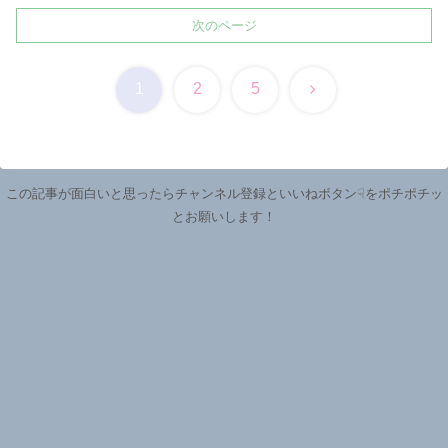
次のページ
次
1
2
5
へ
この記事が面白いと思ったらチャンネル登録といいねボタン☟をポチポチッ
とお願いします！