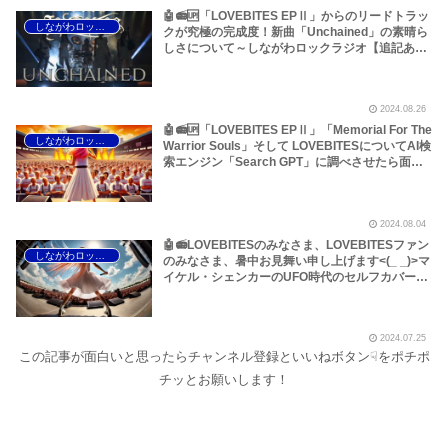
🤖📻🆙「LOVEBITES EPⅡ」からのリードトラッ
しながわロックラジオ
クが究極の完成度！新曲「Unchained」の素晴ら
しさについて～しながわロックラジオ【追記あ
り】
2024.08.26
🤖📻🆙「LOVEBITES EPⅡ」「Memorial For The
しながわロックラジオ
Warrior Souls」そして LOVEBITESについてAI検
索エンジン「Search GPT」に調べさせたら面白
いことになりました！このほか「SUPER ROCK
’84 IN JAPAN」40周年回顧企画から見えてきた
メタルファンの深刻な高齢化、「BURRN！創刊
2024.08.04
時を知っているか否か？」などについてです【重
要追記あり】～しながわロックラジオ【加筆あ
🤖📻LOVEBITESのみなさま、LOVEBITESファン
しながわロックラジオ
り】
のみなさま、暑中お見舞い申し上げます<(_ _)>マ
イケル・シェンカーのUFO時代のセルフカバーと
サブスクの音源事情などについても書いておきま
した～しながわロックラジオ
2024.07.25
この記事が面白いと思ったらチャンネル登録といいねボタン☟をポチポ
チッとお願いします！