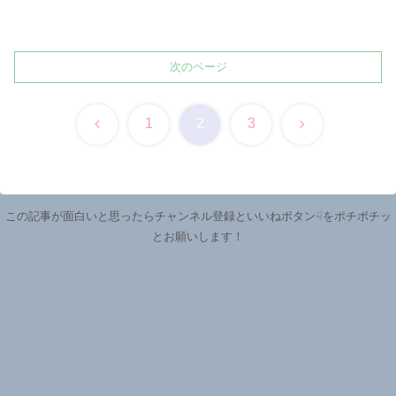
次のページ
前
次
1
2
3
へ
へ
この記事が面白いと思ったらチャンネル登録といいねボタン☟をポチポチッ
とお願いします！