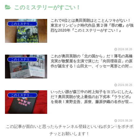
このミステリーがすごい！
これで4位とは奥田英朗はとことんツキがない！
このミステリーがすごい！
東京オリンピック時代作品 第２弾『罪の轍』が強
烈な2020年『このミステリーがすごい！』
2024.08.26
これが奥田英朗の「北の国から」だ！薄毛の高橋
このミステリーがすごい！
克実が散髪屋を主演で演じた「向田理容店」の原
作が誕生する！山田太一、イッセー尾形との対談
を収録した「variety」もこの年だった！2017年
版『このミステリーがすごい！』は綾瀬はるかの
オッパイが揺れる『リボルバー・リリー』を引っ
2024.08.26
提げ、長浦京が満を持して登場！あり得ないリア
リティを実現する天才作家が満を持してメジャー
いったい誰が森三中の村上知子をヨゴレにしたん
このミステリーがすごい！
デビューを果たす！
だ？奥田英朗が史上最低のお下劣本『ララピポ』
を発表！東野圭吾、原尞、藤原伊織の名作が世を
席巻した当たり年、2006年版『このミステリーが
すごい！』では、麻耶雄嵩が少年少女のための児
童文学に爆弾を放り込む！ザ・トラウマ本『神様
2024.08.26
ゲーム』が誕生だ！
この記事が面白いと思ったらチャンネル登録といいねボタン☟をポチポ
チッとお願いします！