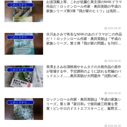
お涙頂戴上等、これが佐藤仁美主演のNHKドラマ
このミステリーがすごい！
作品だ！ロックンロール作家・奥田英朗の平成の
家族シリーズ第3弾『我が家のヒミツ』は浅田次
郎ばりの大感動路線！広末涼子がいっぱい入って
いてエロかった『ナオミとカナコ』もこの年だ
ぞ！そして、2016年版『このミステリーがすご
2024.08.26
い！』では、役所広司の無残な水死体で有名な柚
木裕子の暴力ハードボイルド『孤狼の血』が誕生
水川あさみで有名なNHKのあのドラマがこの作品
このミステリーがすごい！
する！！
だ！！ロックンロール作家・奥田英朗は「平成の
家族シリーズ」第２弾『我が家の問題』を刊行！
野村周平主演で映画化された『純平、考え直せ』
もこの年だった！人間のエグみを煮詰めたような
沼田まほかるの『ユリゴコロ』、月村了衛の大人
2024.08.26
気シリーズ『機龍警察 自爆条項』、高野和明のコ
ロナ時代の予言書『ジェノサイド』が存在感を放
長澤まさみ出演映画やキムタクの大根作品の原作
このミステリーがすごい！
つ2012年版『このミステリーがすごい！」
が登場する中、予定調和のように訪れる究極のバ
ッドエンド……奥田英朗が大問題作『沈黙の町
で』を朝日新聞出版から発表！2014年版『このミ
ステリーがすごい！』では、絶対零度の死神・千
葉が帰ってきた！伊坂幸太郎『死神の浮力』の温
2024.08.26
もりあふれる筆致は感涙ものだぞ！
ロックンロール作家・奥田英朗は「平成の家族シ
このミステリーがすごい！
リーズ」第１弾『家日和』で柴田錬三郎賞を受
賞！ピンサロのドストエフスキーこと、飯野文彦
の『バッド・チューニング』、黒川博行の大阪ポ
リス・ノワール『悪果』、霞流一のバカミスの金
字塔『夕陽はかえる』など超強力ラインナップの
2024.08.26
2008年版「このミステリーはすごい！」