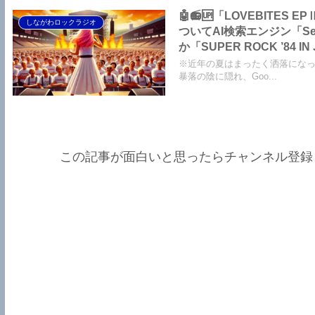
🤖📻🆙「LOVEBITES EPⅡ
しながわロックラジオ
ついてAI検索エンジン「S
か「SUPER ROCK ’8
な高齢化、「BURRN！
※近年の夏はまったく洒落にな
り】～しながわロックラジ
暴落の陰に隠れ、Goo...
この記事が面白いと思ったらチャンネル登録