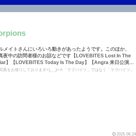
rpions
のレーベルメイトさんにいろいろ動きがあったようです。このほか、
の訪問者様のお話などです【LOVEBITES Lost In The
お写真をお借りしております<(_ _)>※「ラブバイツ」ではなく「ラヴバイツ」
……etc～しながわロックラジオ
2025.06.24