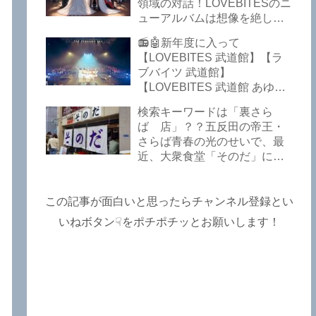
Lost In The Garden】
領域の対話！LOVEBITESのニ
【LOVEBITES The Bell In
ューアルバムは想像を絶して
The Jail】【LOVEBITES Out
凄くなる！！このほか、火の
📻🤖新年度に入って
Of Control】【LOVEBITES
玉てやんでい、D-A-Dの新
【LOVEBITES 武道館】【ラ
The Eve Of Change】
曲、ブルース・ディッキンソ
ブバイツ 武道館】
ン情報などです～しながわロ
【LOVEBITES 武道館 あゆ
ックラジオ【追記複数あり】
み】【LOVEBITES 2025 セト
検索キーワードは「裏さら
リ】【ラブバイツ ライブ
ば 店」？？五反田の帝王・
2025 セトリ】【LOVEBITES
さらば青春の光のせいで、最
海外の反応】あたりがトレン
近、大衆食堂「そのだ」に入
ドキーワードのようです。
れなくなっているので困った
ETERNAL PHENOMENON
よ…【さらば青春の光 五反田
TOURでは、海外のファンの
グルメ】
この記事が面白いと思ったらチャンネル登録とい
姿がたくさん見られました
よ！～しながわロックラジオ
いねボタン☟をポチポチッとお願いします！
【追記あり】