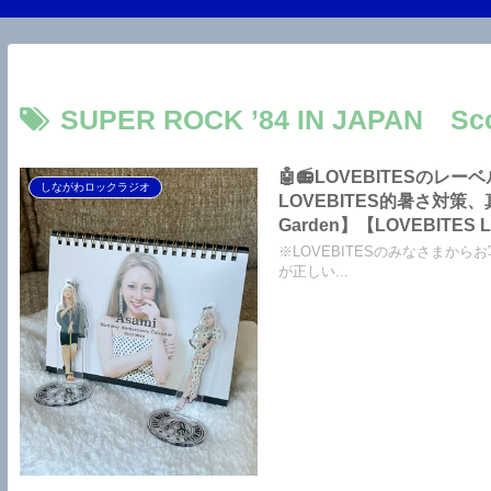
SUPER ROCK ’84 IN JAPAN Sco
🤖📻LOVEBITES
しながわロックラジオ
LOVEBITES的暑さ対策、真夜中
Garden】【LOVEBITES Liar】【LOVEBITES Today Is The Day】【Angra 来日公演】
【Helloween This Is Tokyo】【Y＆T Midnight In Tokyo】【Last Autumn’s Dream
※LOVEBITESのみなさまから
Again And Again】
が正しい...