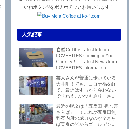
に
いねボタン☟をポチポチッとお願いします！
人気記事
🤖📻Get the Latest Info on
LOVEBITES Coming to Your
Country！～Latest News from
LOVEBITES Information
Bureau – Tokyo Branch
芸人さんが普通に歩いている
大井町！でも、コロナ禍を経
て、最近はすっかり会わない
ですねえ…いつも通り、さぼ
って激シブ「こいさご」で昼
最近の呪文は「五反田 聖地 裏
から飲んできました。私以外
さらば」！！これが五反田無
にもLOVEBITESファンが数名
料案内所の威力なのか？さら
いるようですよ笑
ば青春の光からゴールデンウ