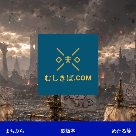
まちぶら
鉄板本
めたる等