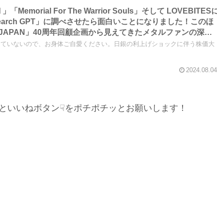
」「Memorial For The Warrior Souls」そして LOVEBITES
earch GPT」に調べさせたら面白いことになりました！このほ
4 IN JAPAN」40周年回顧企画から見えてきたメタルファンの深刻
創刊時を知っているか否か？」などについてです【重要追記あ
っていないので、お身体ご自愛ください。日銀の利上げショックに伴う株価大
オ【加筆あり】
2024.08.04
といいねボタン☟をポチポチッとお願いします！