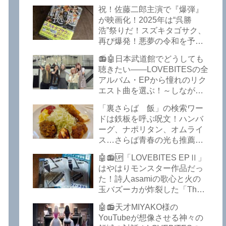
イークの極上グルメ情報が届
祝！佐藤二郎主演で『爆弾』
いた！激安の肉の刺し盛りが
が映画化！2025年は“呉勝
美味い！酒もぶっちぎりで安
浩”祭りだ！スズキタゴサク、
い！本格焼鳥 五反田「富士
再び爆発！悪夢の令和を予言
屋」がオープンから３カ月で
したような『法廷占拠 爆弾
ごった返しているぞ！【さら
📻🤖日本武道館でどうしても
２』が不気味な存在感で他を
ば青春の光 五反田 グルメ】
聴きたい――LOVEBITESの全
圧倒した！異形の家族小説
アルバム・EPから憧れのリク
『Q』も文句なしだぞ！～
エスト曲を選ぶ！～しながわ
2025年版「このミステリーが
ロックラジオ【LOVEBITES
すごい！」
「裏さらば 飯」の検索ワー
武道館】【ラブバイツ 武道
ドは鉄板を呼ぶ呪文！ハンバ
館】【LOVEBITES 武道館 セ
ーグ、ナポリタン、オムライ
トリ】【LOVEBITES リクエ
ス…さらば青春の光も推薦！
スト曲】【LOVEBITES
五反田の「雪月花」で５食限
Inspire】【LOVEBITES Under
🤖📻🆙「LOVEBITES EPⅡ」
定のお子様ランチを食ってき
The Red Sky】【LOVEBITES
はやはりモンスター作品だっ
たよ！【さらば青春の光 五反
Epilogue】【LOVEBITES
た！詩人asamiの歌心と火の
田 グルメ】
Today Is The Day】
玉バズーカが炸裂した「The
【LOVEBITES Dystopia
Bell In The Jail」は涙腺決壊も
Symphony】【LOVEBITES
🤖📻天才MIYAKO様の
のだぞ！～しながわロックラ
My Orion】【LOVEBITES
YouTubeが想像させる神々の
ジオ【追記あり】