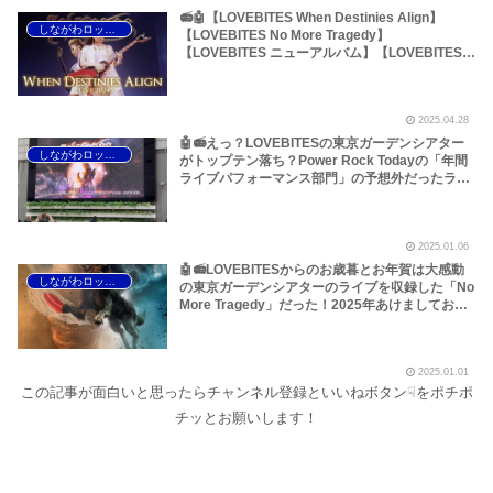
📻🤖【LOVEBITES When Destinies Align】
しながわロックラジオ
【LOVEBITES No More Tragedy】
【LOVEBITES ニューアルバム】【LOVEBITES
国内ツアー】【LOVEBITES アナログ盤】
【LOVEBITES MIYAKO 凱歌のエチュード】
【LOVEBITES MIYAKO WATANABE】
2025.04.28
【LOVEBITES Asami 肉】【東京 ゴールデンウイ
ーク情報 グルメ】…今回は大体こんなところです
🤖📻えっ？LOVEBITESの東京ガーデンシアター
しながわロックラジオ
～しながわロックラジオ
がトップテン落ち？Power Rock Todayの「年間
ライブパフォーマンス部門」の予想外だったラン
キングをファンの力でどうにかしませんか？
ETERNAL PHENOMENON TOURスタートに寄せ
て【大幅加筆・修正アリ】～しながわロックラジ
2025.01.06
オ
🤖📻LOVEBITESからのお歳暮とお年賀は大感動
しながわロックラジオ
の東京ガーデンシアターのライブを収録した「No
More Tragedy」だった！2025年あけましておめ
でとうございます！～しながわロックラジオ
2025.01.01
この記事が面白いと思ったらチャンネル登録といいねボタン☟をポチポ
チッとお願いします！