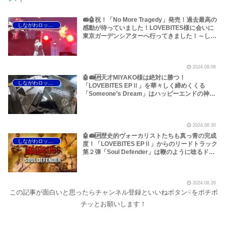
📻🤖祝！「No More Tragedy」発売！過去最高の
しながわロックラジオ
感動が待っていました！LOVEBITES様に会いに
東京ガーデンシアターへ行ってきました！～しな
がわロックラジオ【LOVEBITES ライブ感想】
2024.09.06
🤖📻🆙天才MIYAKO様は絶対に勝つ！
しながわロックラジオ
「LOVEBITES EPⅡ」を華々しく締めくくる
「Someone’s Dream」はハッピーエンドの神髄
であーる！！～しながわロックラジオ
2024.08.30
🤖📻🆙歴史的ヴォーカリストたちも真っ青の完成
しながわロックラジオ
度！「LOVEBITES EPⅡ」からのリードトラック
第２弾「Soul Defender」は鞭のように唸るドＳ
なリフと甘美で郷愁に満ちた歌唱の同居に恍惚と
なるぞ！～しながわロックラジオ【追記あり】
2024.08.26
この記事が面白いと思ったらチャンネル登録といいねボタン☟をポチポ
チッとお願いします！