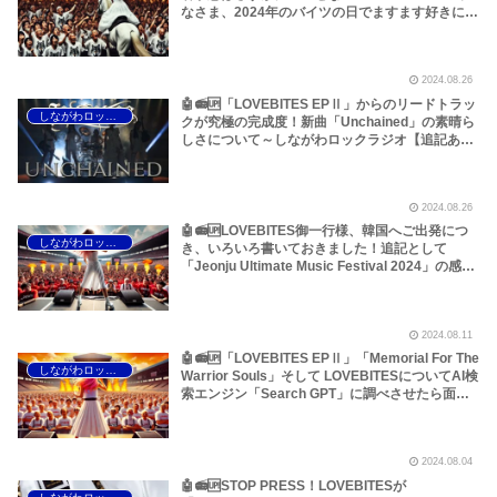
なさま、2024年のバイツの日でますます好きにな
りました<(_ _)>8月12日に観た「Soul
Defender」と「Memorial For The Warrior
Souls」の感想です！～しながわロックラジオ
2024.08.26
【LOVEBITES 海外の反応】【LOVEBITES 海外
の人気】【LOVEBITES JUMF 2024 자원활동가
🤖📻🆙「LOVEBITES EPⅡ」からのリードトラッ
しながわロックラジオ
(JUMFIE) 모집 연장 안내】【追記いっぱいです】
クが究極の完成度！新曲「Unchained」の素晴ら
しさについて～しながわロックラジオ【追記あ
り】
2024.08.26
🤖📻🆙LOVEBITES御一行様、韓国へご出発につ
しながわロックラジオ
き、いろいろ書いておきました！追記として
「Jeonju Ultimate Music Festival 2024」の感想
が記してあります！このほか、夏バテ防止の
LOVEBITES的なゴージャスランチ＆コリアンプ
ログレについてなどです！～しながわロックラジ
2024.08.11
オ【LOVEBITES 海外の反応】【LOVEBITES 海
外の人気】
🤖📻🆙「LOVEBITES EPⅡ」「Memorial For The
しながわロックラジオ
Warrior Souls」そして LOVEBITESについてAI検
索エンジン「Search GPT」に調べさせたら面白
いことになりました！このほか「SUPER ROCK
’84 IN JAPAN」40周年回顧企画から見えてきた
メタルファンの深刻な高齢化、「BURRN！創刊
2024.08.04
時を知っているか否か？」などについてです【重
要追記あり】～しながわロックラジオ【加筆あ
🤖📻🆙STOP PRESS！LOVEBITESが