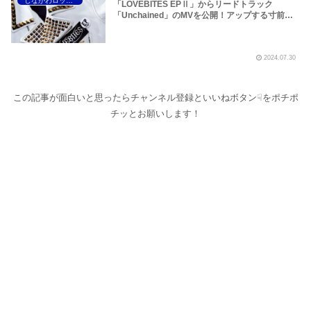
しながわロックラジオ
り】
「LOVEBITES EPⅡ」からリードトラック
「Unchained」のMVを公開！アップする寸前に
ニュースが届いたため、全面改稿となりました！
このほか、フランス人が憧れるLOVEBITESの大
和撫子 MIYAKO様が醸すジャポニズム、フランス
2024.07.30
の国民的英雄 Gojiraのパリオリンピック、フレン
チ・プログレについてなどです！～しながわロッ
クラジオ
この記事が面白いと思ったらチャンネル登録といいねボタン☟をポチポ
チッとお願いします！