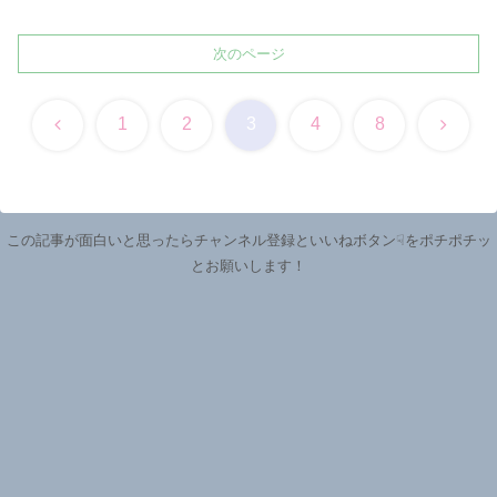
次のページ
前
次
1
2
3
4
8
へ
へ
この記事が面白いと思ったらチャンネル登録といいねボタン☟をポチポチッ
とお願いします！