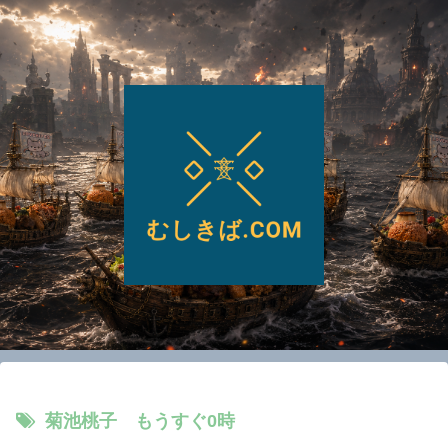
菊池桃子 もうすぐ0時