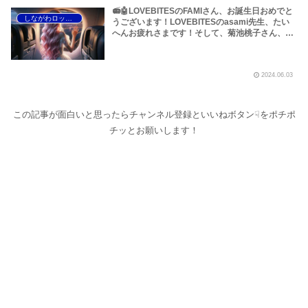
📻🤖LOVEBITESのFAMIさん、お誕生日おめでと
しながわロックラジオ
うございます！LOVEBITESのasami先生、たい
へんお疲れさまです！そして、菊池桃子さん、40
周年アニバーサリーEP「Eternal Harmony」の大
成功おめでとうございます！このほか、水中スピ
カの「MIYAKO」などについてです～しながわロ
2024.06.03
ックラジオ
この記事が面白いと思ったらチャンネル登録といいねボタン☟をポチポ
チッとお願いします！