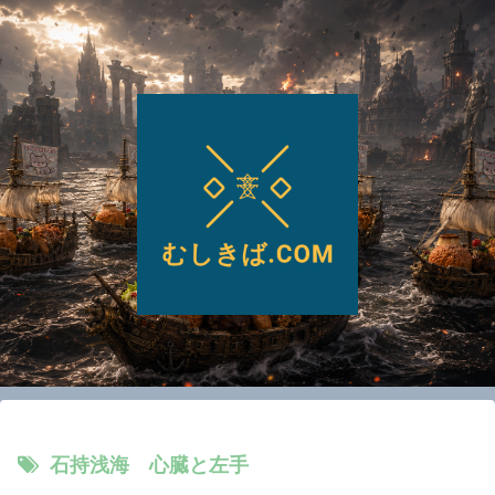
石持浅海 心臓と左手