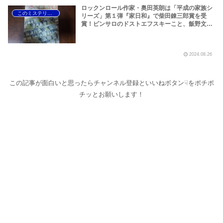
ロックンロール作家・奥田英朗は「平成の家族シ
このミステリーがすごい！
リーズ」第１弾『家日和』で柴田錬三郎賞を受
賞！ピンサロのドストエフスキーこと、飯野文彦
の『バッド・チューニング』、黒川博行の大阪ポ
リス・ノワール『悪果』、霞流一のバカミスの金
字塔『夕陽はかえる』など超強力ラインナップの
2024.08.26
2008年版「このミステリーはすごい！」
この記事が面白いと思ったらチャンネル登録といいねボタン☟をポチポ
チッとお願いします！