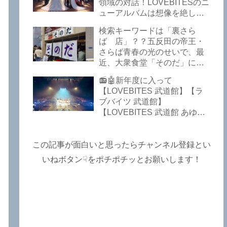
Lost In The Garden】
領域の対話！LOVEBITESのニ
【LOVEBITES The Bell In
ューアルバムは想像を絶して
The Jail】【LOVEBITES Out
凄くなる！！このほか、火の
検索キーワードは「裏さら
Of Control】【LOVEBITES
玉てやんでい、D-A-Dの新
ば 店」？？五反田の帝王・
The Eve Of Change】
曲、ブルース・ディッキンソ
さらば青春の光のせいで、最
ン情報などです～しながわロ
近、大衆食堂「そのだ」に入
ックラジオ【追記複数あり】
れなくなっているので困った
📻🤖新年度に入って
よ…【さらば青春の光 五反田
【LOVEBITES 武道館】【ラ
グルメ】
ブバイツ 武道館】
【LOVEBITES 武道館 あゆ
み】【LOVEBITES 2025 セト
リ】【ラブバイツ ライブ
2025 セトリ】【LOVEBITES
この記事が面白いと思ったらチャンネル登録とい
海外の反応】あたりがトレン
いねボタン☟をポチポチッとお願いします！
ドキーワードのようです。
ETERNAL PHENOMENON
TOURでは、海外のファンの
姿がたくさん見られました
よ！～しながわロックラジオ
【追記あり】