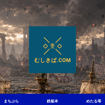
まちぶら
鉄板本
めたる等