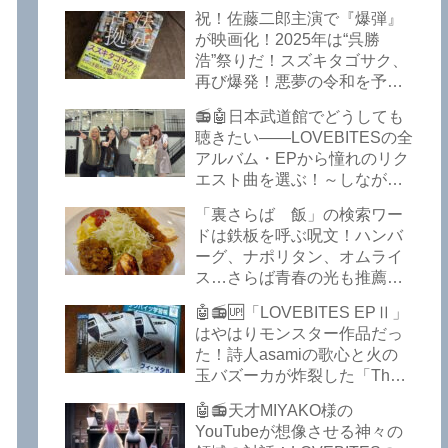
イークの極上グルメ情報が届
祝！佐藤二郎主演で『爆弾』
いた！激安の肉の刺し盛りが
が映画化！2025年は“呉勝
美味い！酒もぶっちぎりで安
浩”祭りだ！スズキタゴサク、
い！本格焼鳥 五反田「富士
再び爆発！悪夢の令和を予言
屋」がオープンから３カ月で
したような『法廷占拠 爆弾
ごった返しているぞ！【さら
📻🤖日本武道館でどうしても
２』が不気味な存在感で他を
ば青春の光 五反田 グルメ】
聴きたい――LOVEBITESの全
圧倒した！異形の家族小説
アルバム・EPから憧れのリク
『Q』も文句なしだぞ！～
エスト曲を選ぶ！～しながわ
2025年版「このミステリーが
ロックラジオ【LOVEBITES
すごい！」
「裏さらば 飯」の検索ワー
武道館】【ラブバイツ 武道
ドは鉄板を呼ぶ呪文！ハンバ
館】【LOVEBITES 武道館 セ
ーグ、ナポリタン、オムライ
トリ】【LOVEBITES リクエ
ス…さらば青春の光も推薦！
スト曲】【LOVEBITES
五反田の「雪月花」で５食限
Inspire】【LOVEBITES Under
🤖📻🆙「LOVEBITES EPⅡ」
定のお子様ランチを食ってき
The Red Sky】【LOVEBITES
はやはりモンスター作品だっ
たよ！【さらば青春の光 五反
Epilogue】【LOVEBITES
た！詩人asamiの歌心と火の
田 グルメ】
Today Is The Day】
玉バズーカが炸裂した「The
【LOVEBITES Dystopia
Bell In The Jail」は涙腺決壊も
Symphony】【LOVEBITES
🤖📻天才MIYAKO様の
のだぞ！～しながわロックラ
My Orion】【LOVEBITES
YouTubeが想像させる神々の
ジオ【追記あり】