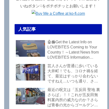
いねボタン☟をポチポチッとお願いします！
人気記事
🤖📻Get the Latest Info on
LOVEBITES Coming to Your
Country！～Latest News from
LOVEBITES Information
Bureau – Tokyo Branch
芸人さんが普通に歩いている
大井町！でも、コロナ禍を経
て、最近はすっかり会わない
ですねえ…いつも通り、さぼ
って激シブ「こいさご」で昼
最近の呪文は「五反田 聖地 裏
から飲んできました。私以外
さらば」！！これが五反田無
にもLOVEBITESファンが数名
料案内所の威力なのか？さら
いるようですよ笑
ば青春の光からゴールデンウ