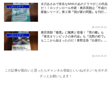
水川あさみで有名なNHKのあのドラマがこの作品
このミステリーがすごい！
だ！！ロックンロール作家・奥田英朗は「平成の
家族シリーズ」第２弾『我が家の問題』を刊行！
野村周平主演で映画化された『純平、考え直せ』
もこの年だった！人間のエグみを煮詰めたような
沼田まほかるの『ユリゴコロ』、月村了衛の大人
2024.08.26
気シリーズ『機龍警察 自爆条項』、高野和明のコ
ロナ時代の予言書『ジェノサイド』が存在感を放
奥田英朗『最悪』に颯爽と登場！『罪の轍』も
このミステリーがすごい！
つ2012年版『このミステリーがすごい！」
『東京オリンピックの身代金』も『沈黙の町で』
もここから始まったのだ！東野圭吾『白夜行』、
高見広春『バトル・ロワイヤル』ほか、大名作が
揃った2000年版『このミステリーがすごい！』
2024.08.26
この記事が面白いと思ったらチャンネル登録といいねボタン☟をポチポ
チッとお願いします！