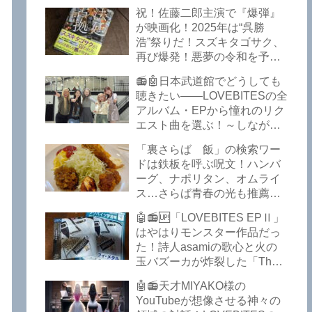
イークの極上グルメ情報が届
祝！佐藤二郎主演で『爆弾』
いた！激安の肉の刺し盛りが
が映画化！2025年は“呉勝
美味い！酒もぶっちぎりで安
浩”祭りだ！スズキタゴサク、
い！本格焼鳥 五反田「富士
再び爆発！悪夢の令和を予言
屋」がオープンから３カ月で
したような『法廷占拠 爆弾
ごった返しているぞ！【さら
📻🤖日本武道館でどうしても
２』が不気味な存在感で他を
ば青春の光 五反田 グルメ】
聴きたい――LOVEBITESの全
圧倒した！異形の家族小説
アルバム・EPから憧れのリク
『Q』も文句なしだぞ！～
エスト曲を選ぶ！～しながわ
2025年版「このミステリーが
ロックラジオ【LOVEBITES
すごい！」
「裏さらば 飯」の検索ワー
武道館】【ラブバイツ 武道
ドは鉄板を呼ぶ呪文！ハンバ
館】【LOVEBITES 武道館 セ
ーグ、ナポリタン、オムライ
トリ】【LOVEBITES リクエ
ス…さらば青春の光も推薦！
スト曲】【LOVEBITES
五反田の「雪月花」で５食限
Inspire】【LOVEBITES Under
🤖📻🆙「LOVEBITES EPⅡ」
定のお子様ランチを食ってき
The Red Sky】【LOVEBITES
はやはりモンスター作品だっ
たよ！【さらば青春の光 五反
Epilogue】【LOVEBITES
た！詩人asamiの歌心と火の
田 グルメ】
Today Is The Day】
玉バズーカが炸裂した「The
【LOVEBITES Dystopia
Bell In The Jail」は涙腺決壊も
Symphony】【LOVEBITES
🤖📻天才MIYAKO様の
のだぞ！～しながわロックラ
My Orion】【LOVEBITES
YouTubeが想像させる神々の
ジオ【追記あり】