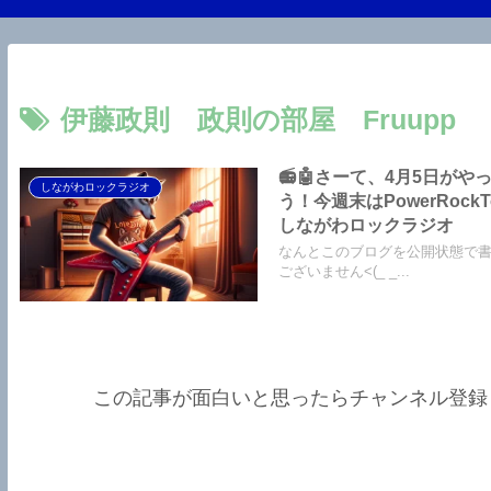
伊藤政則 政則の部屋 Fruupp
📻🤖さーて、4月5日がや
しながわロックラジオ
う！今週末はPowerRoc
しながわロックラジオ
なんとこのブログを公開状態で
ございません<(_ _...
この記事が面白いと思ったらチャンネル登録