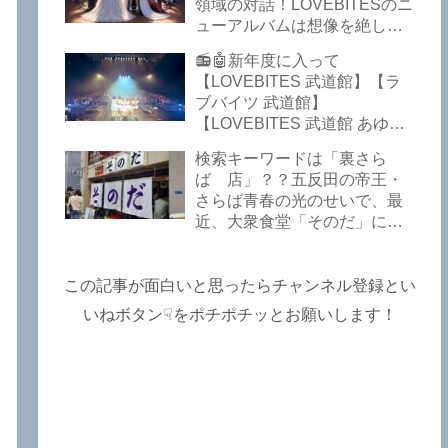
Lost In The Garden】
領域の対話！LOVEBITESのニ
【LOVEBITES The Bell In
ューアルバムは想像を絶して
The Jail】【LOVEBITES Out
凄くなる！！このほか、火の
📻🤖新年度に入って
Of Control】【LOVEBITES
玉てやんでい、D-A-Dの新
【LOVEBITES 武道館】【ラ
The Eve Of Change】
曲、ブルース・ディッキンソ
ブバイツ 武道館】
ン情報などです～しながわロ
【LOVEBITES 武道館 あゆ
ックラジオ【追記複数あり】
み】【LOVEBITES 2025 セト
検索キーワードは「裏さら
リ】【ラブバイツ ライブ
ば 店」？？五反田の帝王・
2025 セトリ】【LOVEBITES
さらば青春の光のせいで、最
海外の反応】あたりがトレン
近、大衆食堂「そのだ」に入
ドキーワードのようです。
れなくなっているので困った
ETERNAL PHENOMENON
よ…【さらば青春の光 五反田
TOURでは、海外のファンの
グルメ】
この記事が面白いと思ったらチャンネル登録とい
姿がたくさん見られました
よ！～しながわロックラジオ
いねボタン☟をポチポチッとお願いします！
【追記あり】