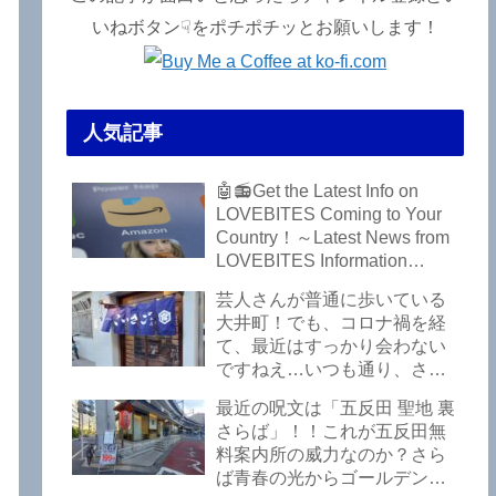
いねボタン☟をポチポチッとお願いします！
人気記事
🤖📻Get the Latest Info on
LOVEBITES Coming to Your
Country！～Latest News from
LOVEBITES Information
Bureau – Tokyo Branch
芸人さんが普通に歩いている
大井町！でも、コロナ禍を経
て、最近はすっかり会わない
ですねえ…いつも通り、さぼ
って激シブ「こいさご」で昼
最近の呪文は「五反田 聖地 裏
から飲んできました。私以外
さらば」！！これが五反田無
にもLOVEBITESファンが数名
料案内所の威力なのか？さら
いるようですよ笑
ば青春の光からゴールデンウ