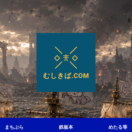
まちぶら
鉄板本
めたる等