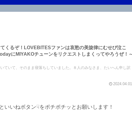
ってくるぞ！LOVEBITESファンは哀愁の美旋律にむせび泣こ
kTodayにMIYAKOチューンをリクエストしまくってやろうぜ！
書いていて、そのまま寝落ちしていました。８人のみなさま、たいへん申し訳
2024.04.01
といいねボタン☟をポチポチッとお願いします！