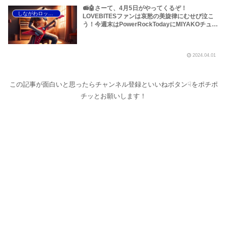
📻🤖さーて、4月5日がやってくるぞ！
しながわロックラジオ
LOVEBITESファンは哀愁の美旋律にむせび泣こ
う！今週末はPowerRockTodayにMIYAKOチュー
ンをリクエストしまくってやろうぜ！～しながわ
ロックラジオ
2024.04.01
この記事が面白いと思ったらチャンネル登録といいねボタン☟をポチポ
チッとお願いします！