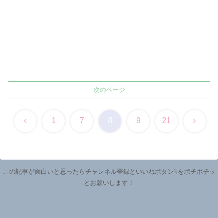
次のページ
前
次
1
7
8
9
21
へ
へ
この記事が面白いと思ったらチャンネル登録といいねボタン☟をポチポチッ
とお願いします！