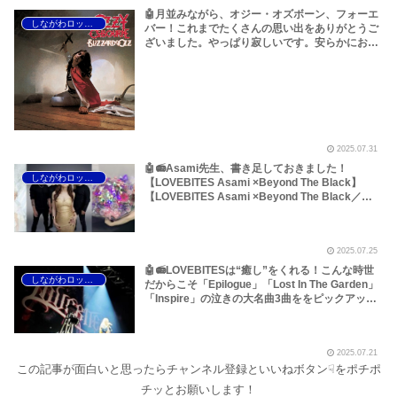
🤖月並みながら、オジー・オズボーン、フォーエ
しながわロックラジオ
バー！これまでたくさんの思い出をありがとうご
ざいました。やっぱり寂しいです。安らかにお眠
りください<(_ _)>～しながわロックラジオ
【Ozzy Osbourne R.I.P】【オジー・オズボーン
名曲特集 ベスト10】
2025.07.31
🤖📻Asami先生、書き足しておきました！
しながわロックラジオ
【LOVEBITES Asami ×Beyond The Black】
【LOVEBITES Asami ×Beyond The Black／
Jennifer Haben 】【ラブバイツ Asami×ビヨン
ド・ザ・ブラック ／ジェニファー・ハーベン】
【LOVEBITES ニューアルバム】【ラブバイツ ニ
2025.07.25
ューアルバム】【LOVEBITES 渋谷】【Lana
Lane／Neptune Blue】【Beyond The Black／
🤖📻LOVEBITESは“癒し”をくれる！こんな時世
しながわロックラジオ
Jennifer Haben】【Scardust／My Haven】
だからこそ「Epilogue」「Lost In The Garden」
【Scardust／Noa Gruman】【Halestorm ／
「Inspire」の泣きの大名曲3曲ををピックアップ
Darkness Always Wins】…女性ヴォーカリスト
しました！このほか【Asami birthday 2025】
特集です～しながわロックラジオ（※Scardustに
【LOVEBITES 歌詞 和訳】【Praying Mantis
ついて追記あり）
Only The Chiⅼdren Cry】【Tribe Of Gypsies
2025.07.21
Think Of You】などです～しながわロックラジオ
この記事が面白いと思ったらチャンネル登録といいねボタン☟をポチポ
【大幅加筆あり】
チッとお願いします！