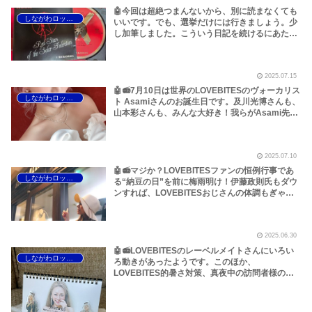
🤖今回は超絶つまんないから、別に読まなくても
しながわロックラジオ
いいです。でも、選挙だけには行きましょう。少
し加筆しました。こういう日記を続けるにあたっ
て、私の考えというか漠然とした気持ちを明らか
にしておこうと思います【Rush Neil Peart】
【Rush Manhattan Project】【Dream Theater
2025.07.15
Parasomnia】【Thin Lizzy Phil Lynott】【Thin
Lizzy Fight Or Fall】～しながわロックラジオ
🤖📻7月10日は世界のLOVEBITESのヴォーカリス
しながわロックラジオ
ト Asamiさんのお誕生日です。及川光博さんも、
山本彩さんも、みんな大好き！我らがAsami先
生、本当におめでとうございます！いつもありが
とうございます！～しながわロックラジオ
【LOVEBITES Asami birthday】【ラブバイツ
2025.07.10
Asami birthday 】【LOVEBITES Asami】
【LOVEBITES 歌詞 和訳】
🤖📻マジか？LOVEBITESファンの恒例行事であ
しながわロックラジオ
る“納豆の日”を前に梅雨明け！伊藤政則氏もダウ
ンすれば、LOVEBITESおじさんの体調もぎゃふ
ん。熱中症にはくれぐれもご注意ください！
【LOVEBITES Asami birthday】【LOVEBITES
と夏休み】【LOVEBITESおじさんの体調管理】
2025.06.30
【Night Ranger 来日公演】などです！～しなが
わロックラジオ
🤖📻LOVEBITESのレーベルメイトさんにいろい
しながわロックラジオ
ろ動きがあったようです。このほか、
LOVEBITES的暑さ対策、真夜中の訪問者様のお
話などです【LOVEBITES Lost In The Garden】
【LOVEBITES Liar】【LOVEBITES Today Is The
Day】【Angra 来日公演】【Helloween This Is