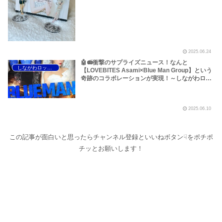
Tokyo】【Y＆T Midnight In Tokyo】【Last
Autumn’s Dream Again And Again】……etc～
しながわロックラジオ
2025.06.24
🤖📻衝撃のサプライズニュース！なんと
しながわロックラジオ
【LOVEBITES Asami×Blue Man Group】という
奇跡のコラボレーションが実現！～しながわロッ
クラジオ【ラブバイツ Asami×ブルーマングルー
プ】【ラブバイツ アサミ×ブルーマン】
【LOVEBITES Asami×ブルーマン】
2025.06.10
この記事が面白いと思ったらチャンネル登録といいねボタン☟をポチポ
チッとお願いします！