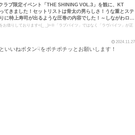
ンクラブ限定イベント「THE SHINING VOL.3」を観に、KT
まで行ってきました！セットリストは骨太の男らしさ！うな重とステ
りに特上寿司が出るような圧巻の内容でした！～しながわロッ
真をお借りしております<(_ _)>※「ラブバイツ」ではなく「ラヴバイツ」が正
2024.11.27
といいねボタン☟をポチポチッとお願いします！