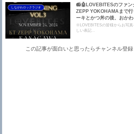
📻🤖LOVEBITESのファ
しながわロックラジオ
ZEPP YOKOHAMA
ーキとかつ丼の後、おかわ
クラジオ
※LOVEBITESの皆様からお写
しい表記...
この記事が面白いと思ったらチャンネル登録