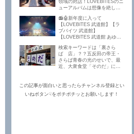
Lost In The Garden】
領域の対話！LOVEBITESのニ
【LOVEBITES The Bell In
ューアルバムは想像を絶して
The Jail】【LOVEBITES Out
凄くなる！！このほか、火の
📻🤖新年度に入って
Of Control】【LOVEBITES
玉てやんでい、D-A-Dの新
【LOVEBITES 武道館】【ラ
The Eve Of Change】
曲、ブルース・ディッキンソ
ブバイツ 武道館】
ン情報などです～しながわロ
【LOVEBITES 武道館 あゆ
ックラジオ【追記複数あり】
み】【LOVEBITES 2025 セト
検索キーワードは「裏さら
リ】【ラブバイツ ライブ
ば 店」？？五反田の帝王・
2025 セトリ】【LOVEBITES
さらば青春の光のせいで、最
海外の反応】あたりがトレン
近、大衆食堂「そのだ」に入
ドキーワードのようです。
れなくなっているので困った
ETERNAL PHENOMENON
よ…【さらば青春の光 五反田
TOURでは、海外のファンの
グルメ】
この記事が面白いと思ったらチャンネル登録とい
姿がたくさん見られました
よ！～しながわロックラジオ
いねボタン☟をポチポチッとお願いします！
【追記あり】