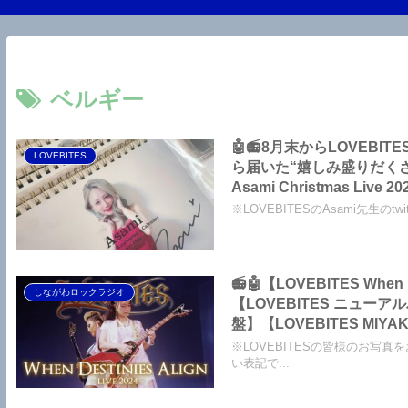
ベルギー
🤖📻8月末からLOVEB
LOVEBITES
ら届いた“嬉しみ盛りだくさ
※LOVEBITESのAsami先生のtw
📻🤖【LOVEBITES When Destinies Align】【LOVEBITES No More Tragedy】
しながわロックラジオ
【LOVEBITES ニューア
盤】【LOVEBITES MIY
【LOVEBITES Asa
※LOVEBITESの皆様のお写真
ところです～しながわロッ
い表記で...