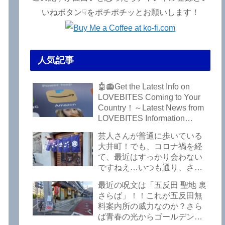
いねボタン☟をポチポチッとお願いします！
人気記事
🤖📻Get the Latest Info on
LOVEBITES Coming to Your
Country！～Latest News from
LOVEBITES Information
Bureau – Tokyo Branch
芸人さんが普通に歩いている
大井町！でも、コロナ禍を経
て、最近はすっかり会わない
ですねえ…いつも通り、さぼ
って激シブ「こいさご」で昼
最近の呪文は「五反田 聖地 裏
から飲んできました。私以外
さらば」！！これが五反田無
にもLOVEBITESファンが数名
料案内所の威力なのか？さら
いるようですよ笑
ば青春の光からゴールデンウ