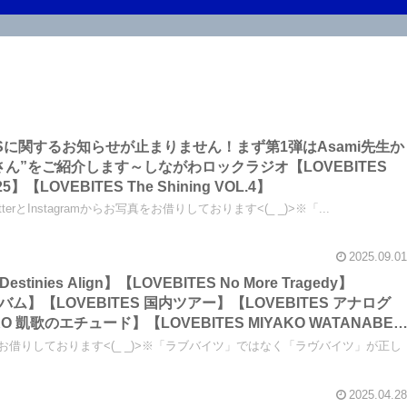
ITESに関するお知らせが止まりません！まず第1弾はAsami先生か
ん”をご紹介します～しながわロックラジオ【LOVEBITES
Asami Christmas Live 2025】【LOVEBITES The Shining VOL.4】
itterとInstagramからお写真をお借りしております<(_ _)>※「...
2025.09.01
ルバム】【LOVEBITES 国内ツアー】【LOVEBITES アナログ
AKO 凱歌のエチュード】【LOVEBITES MIYAKO WATANABE
mi 肉】【東京 ゴールデンウイーク情報 グルメ】…今回は大体こんな
をお借りしております<(_ _)>※「ラブバイツ」ではなく「ラヴバイツ」が正し
クラジオ
2025.04.28