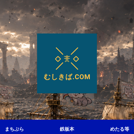
まちぶら
鉄板本
めたる等