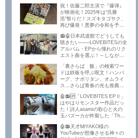
イークの極上グルメ情報が届
祝！佐藤二郎主演で『爆弾』
いた！激安の肉の刺し盛りが
が映画化！2025年は“呉勝
美味い！酒もぶっちぎりで安
浩”祭りだ！スズキタゴサク、
い！本格焼鳥 五反田「富士
再び爆発！悪夢の令和を予言
屋」がオープンから３カ月で
したような『法廷占拠 爆弾
ごった返しているぞ！【さら
📻🤖日本武道館でどうしても
２』が不気味な存在感で他を
ば青春の光 五反田 グルメ】
聴きたい――LOVEBITESの全
圧倒した！異形の家族小説
アルバム・EPから憧れのリク
『Q』も文句なしだぞ！～
エスト曲を選ぶ！～しながわ
2025年版「このミステリーが
ロックラジオ【LOVEBITES
すごい！」
「裏さらば 飯」の検索ワー
武道館】【ラブバイツ 武道
ドは鉄板を呼ぶ呪文！ハンバ
館】【LOVEBITES 武道館 セ
ーグ、ナポリタン、オムライ
トリ】【LOVEBITES リクエ
ス…さらば青春の光も推薦！
スト曲】【LOVEBITES
五反田の「雪月花」で５食限
Inspire】【LOVEBITES Under
🤖📻🆙「LOVEBITES EPⅡ」
定のお子様ランチを食ってき
The Red Sky】【LOVEBITES
はやはりモンスター作品だっ
たよ！【さらば青春の光 五反
Epilogue】【LOVEBITES
た！詩人asamiの歌心と火の
田 グルメ】
Today Is The Day】
玉バズーカが炸裂した「The
【LOVEBITES Dystopia
Bell In The Jail」は涙腺決壊も
Symphony】【LOVEBITES
🤖📻天才MIYAKO様の
のだぞ！～しながわロックラ
My Orion】【LOVEBITES
YouTubeが想像させる神々の
ジオ【追記あり】