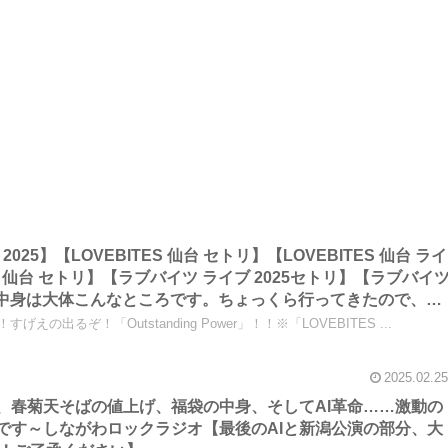
リ 2025】【LOVEBITES 仙台 セトリ】【LOVEBITES 仙台 ライ
仙台 セトリ】【ラブバイツ ライブ 2025セトリ】【ラブバイ
……中身は大体こんなところです。ちょっくら行ってきたので、杜
ながわロックラジオ
げえの出るぞ！「Outstanding Power」！！※「LOVEBITES ...
2025.02.25
Sの福岡、春菊天そばの値上げ、福袋の中身、そしてAI革命……激動の
記です～しながわロックラジオ【最後のAIと新潟公演の部分、大