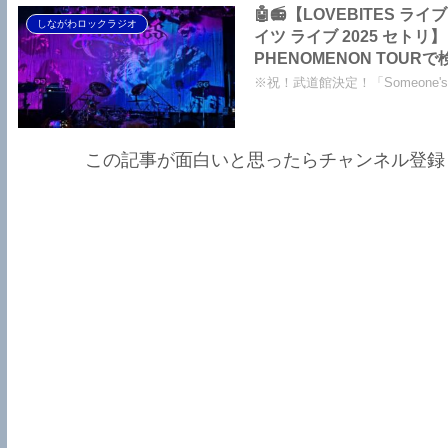
🤖📻【LOVEBITES ライ
しながわロックラジオ
イツ ライブ 2025 セトリ
PHENOMENON TO
した～しながわロックラジ
※祝！武道館決定！「Someone'
この記事が面白いと思ったらチャンネル登録