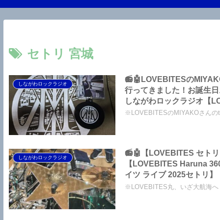
セトリ 宮城
📻🤖LOVEBITESのMI
しながわロックラジオ
行ってきました！お誕生日お
しながわロックラジオ【LO
【LOVEBITES BURR
※LOVEBITESのMIYAKOさん
📻🤖【LOVEBITES セトリ
しながわロックラジオ
【LOVEBITES Haruna 
イツ ライブ 2025セトリ】【L
Deutschland】…
※LOVEBITES丸、いざ大航海へ！
う！このほか「360°VIEW
ックラジオ【An alle LOVEBITES-
im Budokan zusammen fe