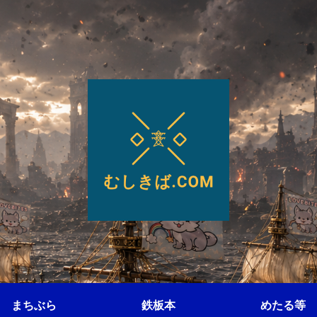
まちぶら
鉄板本
めたる等