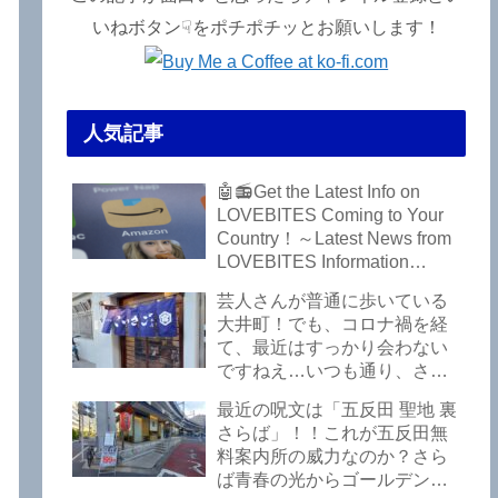
いねボタン☟をポチポチッとお願いします！
.
人気記事
🤖📻Get the Latest Info on
LOVEBITES Coming to Your
Country！～Latest News from
LOVEBITES Information
Bureau – Tokyo Branch
芸人さんが普通に歩いている
大井町！でも、コロナ禍を経
て、最近はすっかり会わない
ですねえ…いつも通り、さぼ
って激シブ「こいさご」で昼
最近の呪文は「五反田 聖地 裏
から飲んできました。私以外
さらば」！！これが五反田無
にもLOVEBITESファンが数名
料案内所の威力なのか？さら
いるようですよ笑
ば青春の光からゴールデンウ