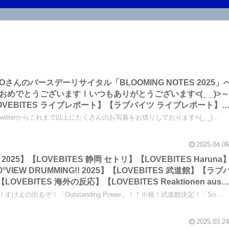
YAKOさんのバースデーリサイタル「BLOOMING NOTES 2025」
めでとうございます！いつもありがとうございます<(_ _)>
VEBITES ライブレポート】【ラブバイツ ライブレポート】
N！ 読者人気投票結果】【LOVEBITES 武道館】
のtwitterからこれまで以上にたくさんのお写真をお借りしております<(_ _)...
2025.04.06
 2025】【LOVEBITES 静岡 セトリ】【LOVEBITES Haruna
360°VIEW DRUMMING!! 2025】【LOVEBITES 武道館】【ラブ
OVEBITES 海外の反応】【LOVEBITES Reaktionen aus
…ドイツのみなさま、ダンケシェーン！ぜひ武道館でお会いしましょ
すげえの出るぞ！「Outstanding Power」！！※祝！武道館決定！「So...
 DRUMMING!! 2025」の感想も記してあります！～しながわロ
Fans in Deutschland – Danke schön! 🔥 Lasst uns
2025.03.24
iern! 🎸🥁🎶】