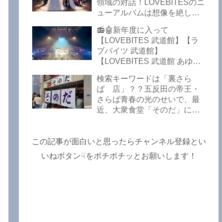
Lost In The Garden】
領域の対話！LOVEBITESのニ
【LOVEBITES The Bell In
ューアルバムは想像を絶して
The Jail】【LOVEBITES Out
凄くなる！！このほか、火の
📻🤖新年度に入って
Of Control】【LOVEBITES
玉てやんでい、D-A-Dの新
【LOVEBITES 武道館】【ラ
The Eve Of Change】
曲、ブルース・ディッキンソ
ブバイツ 武道館】
ン情報などです～しながわロ
【LOVEBITES 武道館 あゆ
ックラジオ【追記複数あり】
み】【LOVEBITES 2025 セト
検索キーワードは「裏さら
リ】【ラブバイツ ライブ
ば 店」？？五反田の帝王・
2025 セトリ】【LOVEBITES
さらば青春の光のせいで、最
海外の反応】あたりがトレン
近、大衆食堂「そのだ」に入
ドキーワードのようです。
れなくなっているので困った
ETERNAL PHENOMENON
よ…【さらば青春の光 五反田
TOURでは、海外のファンの
グルメ】
この記事が面白いと思ったらチャンネル登録とい
姿がたくさん見られました
よ！～しながわロックラジオ
いねボタン☟をポチポチッとお願いします！
【追記あり】