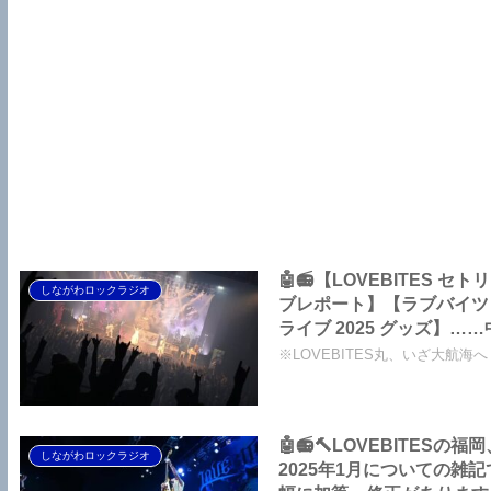
🤖📻【LOVEBITES セト
しながわロックラジオ
ブレポート】【ラブバイツ 
ライブ 2025 グッズ】
の都の思い出をどうぞ～し
※LOVEBITES丸、いざ大航海へ！す
🤖📻🔨LOVEBITE
しながわロックラジオ
2025年1月についての雑