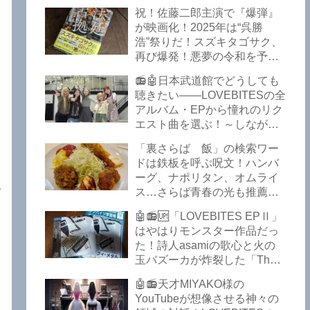
イークの極上グルメ情報が届
祝！佐藤二郎主演で『爆弾』
いた！激安の肉の刺し盛りが
が映画化！2025年は“呉勝
美味い！酒もぶっちぎりで安
浩”祭りだ！スズキタゴサク、
い！本格焼鳥 五反田「富士
再び爆発！悪夢の令和を予言
屋」がオープンから３カ月で
したような『法廷占拠 爆弾
ごった返しているぞ！【さら
📻🤖日本武道館でどうしても
２』が不気味な存在感で他を
ば青春の光 五反田 グルメ】
聴きたい――LOVEBITESの全
圧倒した！異形の家族小説
アルバム・EPから憧れのリク
『Q』も文句なしだぞ！～
エスト曲を選ぶ！～しながわ
2025年版「このミステリーが
ロックラジオ【LOVEBITES
すごい！」
「裏さらば 飯」の検索ワー
武道館】【ラブバイツ 武道
ドは鉄板を呼ぶ呪文！ハンバ
館】【LOVEBITES 武道館 セ
ーグ、ナポリタン、オムライ
トリ】【LOVEBITES リクエ
ツ
ス…さらば青春の光も推薦！
スト曲】【LOVEBITES
五反田の「雪月花」で５食限
Inspire】【LOVEBITES Under
🤖📻🆙「LOVEBITES EPⅡ」
定のお子様ランチを食ってき
The Red Sky】【LOVEBITES
はやはりモンスター作品だっ
たよ！【さらば青春の光 五反
Epilogue】【LOVEBITES
た！詩人asamiの歌心と火の
田 グルメ】
Today Is The Day】
玉バズーカが炸裂した「The
【LOVEBITES Dystopia
Bell In The Jail」は涙腺決壊も
Symphony】【LOVEBITES
🤖📻天才MIYAKO様の
のだぞ！～しながわロックラ
My Orion】【LOVEBITES
YouTubeが想像させる神々の
ジオ【追記あり】