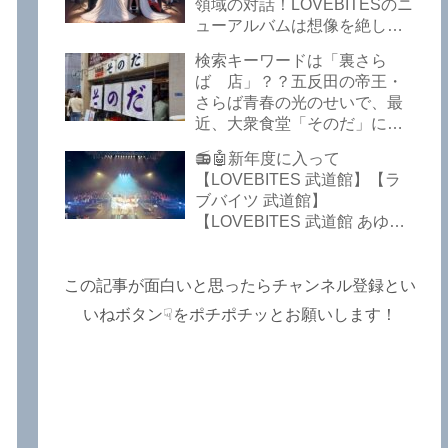
Lost In The Garden】
領域の対話！LOVEBITESのニ
【LOVEBITES The Bell In
ューアルバムは想像を絶して
The Jail】【LOVEBITES Out
凄くなる！！このほか、火の
検索キーワードは「裏さら
Of Control】【LOVEBITES
玉てやんでい、D-A-Dの新
ば 店」？？五反田の帝王・
The Eve Of Change】
曲、ブルース・ディッキンソ
さらば青春の光のせいで、最
ン情報などです～しながわロ
近、大衆食堂「そのだ」に入
ックラジオ【追記複数あり】
れなくなっているので困った
📻🤖新年度に入って
よ…【さらば青春の光 五反田
【LOVEBITES 武道館】【ラ
グルメ】
ブバイツ 武道館】
【LOVEBITES 武道館 あゆ
み】【LOVEBITES 2025 セト
リ】【ラブバイツ ライブ
2025 セトリ】【LOVEBITES
この記事が面白いと思ったらチャンネル登録とい
海外の反応】あたりがトレン
いねボタン☟をポチポチッとお願いします！
ドキーワードのようです。
ETERNAL PHENOMENON
TOURでは、海外のファンの
姿がたくさん見られました
よ！～しながわロックラジオ
【追記あり】