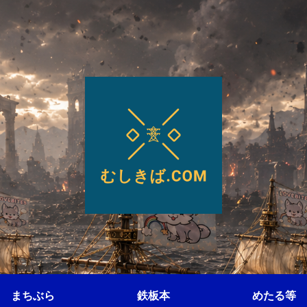
まちぶら
鉄板本
めたる等