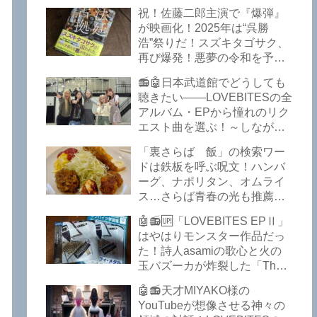
イークの極上グルメ情報が届
祝！佐藤二郎主演で『爆弾』
いた！激安の肉の刺し盛りが
が映画化！2025年は“呉勝
美味い！酒もぶっちぎりで安
浩”祭りだ！スズキタゴサク、
い！本格焼鳥 五反田「富士
再び爆発！悪夢の令和を予言
屋」がオープンから３カ月で
したような『法廷占拠 爆弾
ごった返しているぞ！【さら
📻🤖日本武道館でどうしても
２』が不気味な存在感で他を
ば青春の光 五反田 グルメ】
聴きたい――LOVEBITESの全
圧倒した！異形の家族小説
アルバム・EPから憧れのリク
『Q』も文句なしだぞ！～
エスト曲を選ぶ！～しながわ
2025年版「このミステリーが
ロックラジオ【LOVEBITES
すごい！」
「裏さらば 飯」の検索ワー
武道館】【ラブバイツ 武道
ドは鉄板を呼ぶ呪文！ハンバ
館】【LOVEBITES 武道館 セ
ーグ、ナポリタン、オムライ
トリ】【LOVEBITES リクエ
ス…さらば青春の光も推薦！
スト曲】【LOVEBITES
五反田の「雪月花」で５食限
Inspire】【LOVEBITES Under
🤖📻🆙「LOVEBITES EPⅡ」
定のお子様ランチを食ってき
The Red Sky】【LOVEBITES
はやはりモンスター作品だっ
たよ！【さらば青春の光 五反
Epilogue】【LOVEBITES
た！詩人asamiの歌心と火の
田 グルメ】
Today Is The Day】
玉バズーカが炸裂した「The
【LOVEBITES Dystopia
Bell In The Jail」は涙腺決壊も
Symphony】【LOVEBITES
🤖📻天才MIYAKO様の
のだぞ！～しながわロックラ
My Orion】【LOVEBITES
YouTubeが想像させる神々の
ジオ【追記あり】