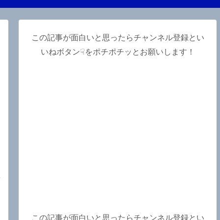
この記事が面白いと思ったらチャンネル登録とい
いねボタン☟をポチポチッとお願いします！
】
川
も
y
この記事が面白いと思ったらチャンネル登録とい