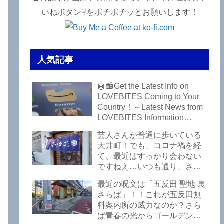
いねボタン☟をポチポチッとお願いします！
人気記事
🤖📻Get the Latest Info on
LOVEBITES Coming to Your
Country！～Latest News from
LOVEBITES Information
Bureau – Tokyo Branch
芸人さんが普通に歩いている
大井町！でも、コロナ禍を経
て、最近はすっかり会わない
ですねえ…いつも通り、さぼ
って激シブ「こいさご」で昼
最近の呪文は「五反田 聖地 裏
から飲んできました。私以外
さらば」！！これが五反田無
にもLOVEBITESファンが数名
料案内所の威力なのか？さら
いるようですよ笑
ば青春の光からゴールデンウ