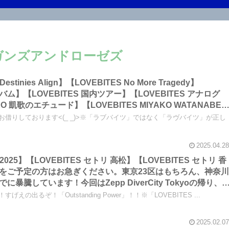
ガンズアンドローゼズ
ルバム】【LOVEBITES 国内ツアー】【LOVEBITES アナログ
AKO 凱歌のエチュード】【LOVEBITES MIYAKO WATANABE
mi 肉】【東京 ゴールデンウイーク情報 グルメ】…今回は大体こんな
をお借りしております<(_ _)>※「ラブバイツ」ではなく「ラヴバイツ」が正し
クラジオ
2025.04.28
リ2025】【LOVEBITES セトリ 高松】【LOVEBITES セトリ 香
をご予定の方はお急ぎください。東京23区はもちろん、神奈
騰しています！今回はZepp DiverCity Tokyoの帰り、
、大井町にあるサービス抜群の便利な格安施設「Smart Sta
げえの出るぞ！「Outstanding Power」！！※「LOVEBITES ...
ます！！～しながわロックラジオ【大井町 宿泊】【大井町 サウ
2025.02.07