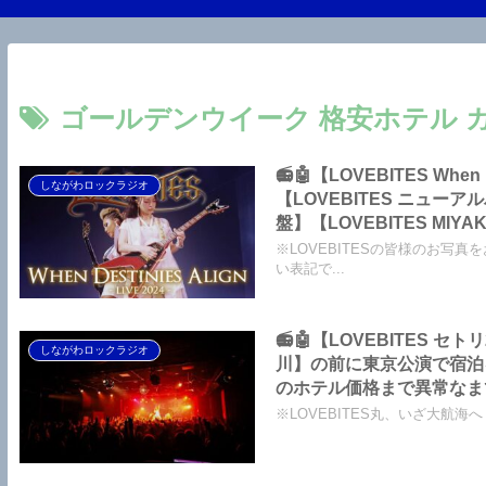
ゴールデンウイーク 格安ホテル 
📻🤖【LOVEBITES When Destinies Align】【LOVEBITES No More Tragedy】
しながわロックラジオ
【LOVEBITES ニューア
盤】【LOVEBITES MIY
【LOVEBITES Asa
※LOVEBITESの皆様のお写真
ところです～しながわロッ
い表記で...
📻🤖【LOVEBITES セト
しながわロックラジオ
川】の前に東京公演で宿泊
のホテル価格まで異常なまでに暴
しも宿泊先がなくなった場合
※LOVEBITES丸、いざ大航海へ！す
SHIZUKU」をご紹介し
ナ】【大井町 昼飲み】